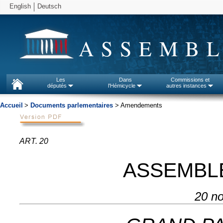
English
Deutsch
ASSEMBL
Les
Dans
Commissions et
députés
l'Hémicycle
autres instances
Accueil
>
Documents parlementaires
> Amendements
ART. 20
ASSEMBL
20 n