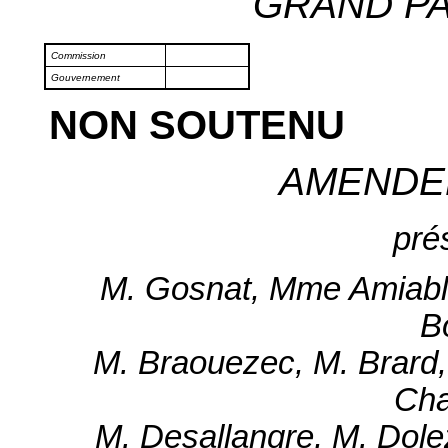
GRAND PAR
Commission
Gouvernement
NON SOUTENU
AMENDE
pré
M. Gosnat, Mme Amiable
B
M. Braouezec, M. Brard,
Cha
M. Desallangre, M. Dole