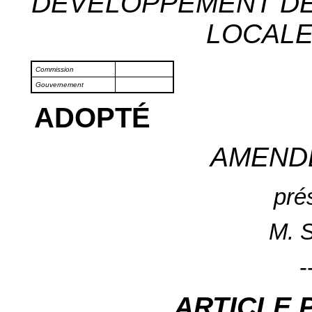
DÉVELOPPEMENT DE
LOCALES
Commission
Gouvernement
ADOPTÉ
AMEND
pré
M. 
-
ARTICLE