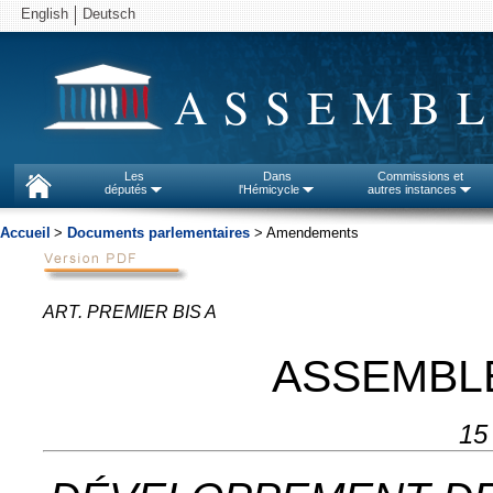
English
Deutsch
ASSEMBL
Les
Dans
Commissions et
députés
l'Hémicycle
autres instances
Accueil
>
Documents parlementaires
> Amendements
ART. PREMIER BIS A
ASSEMBL
15