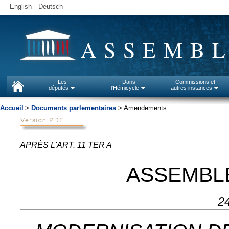
English
Deutsch
ASSEMBL
Les
Dans
Commissions et
députés
l'Hémicycle
autres instances
Accueil
>
Documents parlementaires
> Amendements
APRÈS L'ART. 11 TER A
ASSEMBL
24