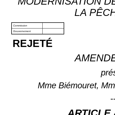
MODERNISATION DE
LA PÊCH
Commission
Gouvernement
REJETÉ
AMEND
pré
Mme Biémouret, Mm
-
ARTICLE