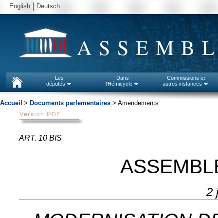
English
Deutsch
ASSEMBL
Les
Dans
Commissions et
députés
l'Hémicycle
autres instances
Accueil
>
Documents parlementaires
> Amendements
ART. 10 BIS
ASSEMBL
2 