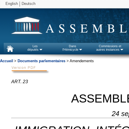
English
Deutsch
ASSEMBL
Les
Dans
Commissions et
députés
l'Hémicycle
autres instances
Accueil
>
Documents parlementaires
> Amendements
ART. 23
ASSEMBL
24 se