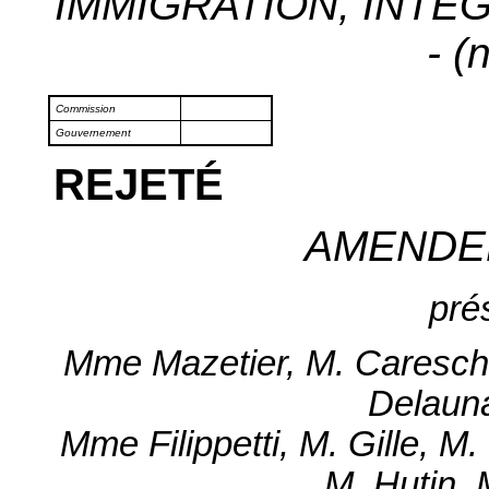
IMMIGRATION, INTÉ
- (
Commission
Gouvernement
REJETÉ
AMENDE
pré
Mme Mazetier, M. Caresch
Delauna
Mme Filippetti, M. Gille, 
M. Hutin,