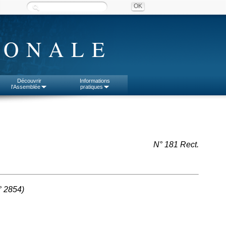
IONALE
Découvrir
Informations
l'Assemblée
pratiques
N° 181 Rect.
°
2854
)