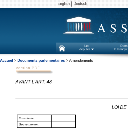
English
Deutsch
AS
Les
Dans
députés
l'Hémicyc
Accueil
>
Documents parlementaires
> Amendements
AVANT L'ART. 48
LOI DE
Commission
Gouvernement