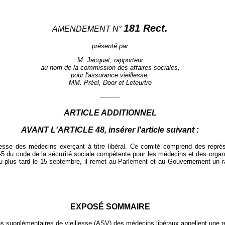
181 Rect.
AMENDEMENT N°
présenté par
M. Jacquat, rapporteur
au nom de la commission des affaires sociales,
pour l'assurance vieillesse,
MM. Préel, Door et Leteurtre
----------
ARTICLE ADDITIONNEL
AVANT L'ARTICLE
48
, insérer l'article suivant :
illesse des médecins exerçant à titre libéral. Ce comité comprend des repré
41-5 du code de la sécurité sociale compétente pour les médecins et des orga
u plus tard le 15 septembre, il remet au Parlement et au Gouvernement un rap
EXPOSÉ SOMMAIRE
ns supplémentaires de vieillesse (ASV) des médecins libéraux appellent une ré