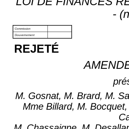
LOI DE FINANCES R
- (
Commission
Gouvernement
REJETÉ
AMEND
pré
M. Gosnat, M. Brard, M. Sa
Mme Billard, M. Bocquet,
Ca
M. Chassaigne, M. Desalla