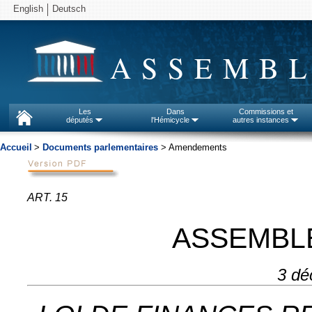
English
Deutsch
ASSEMBL
Les
Dans
Commissions et
députés
l'Hémicycle
autres instances
Accueil
>
Documents parlementaires
> Amendements
ART. 15
ASSEMBL
3 dé