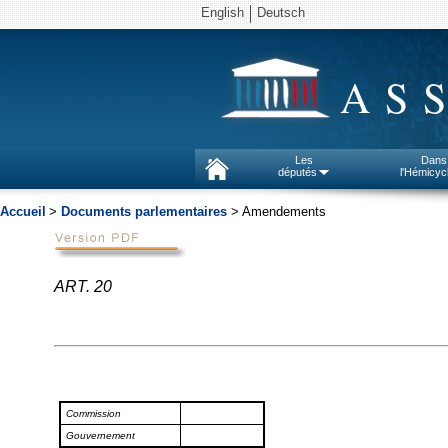
English
Deutsch
AS
Les
Dans
députés
l'Hémicyc
Accueil
>
Documents parlementaires
> Amendements
ART. 20
Commission
Gouvernement