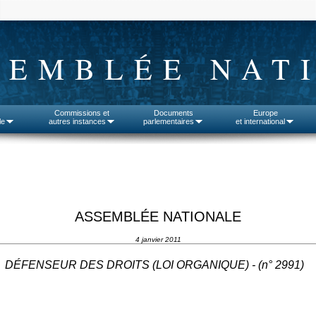
SEMBLÉE NAT
Commissions et
Documents
Europe
le
autres instances
parlementaires
et international
ASSEMBLÉE NATIONALE
4 janvier 2011
DÉFENSEUR DES DROITS (LOI ORGANIQUE) - (n°
2991
)