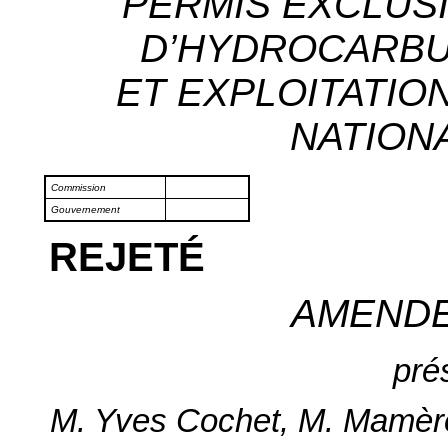
PERMIS EXCLUS
D’HYDROCARBU
ET EXPLOITATIO
NATIONA
Commission
Gouvernement
REJETÉ
AMEND
pré
M. Yves Cochet, M. Mamère