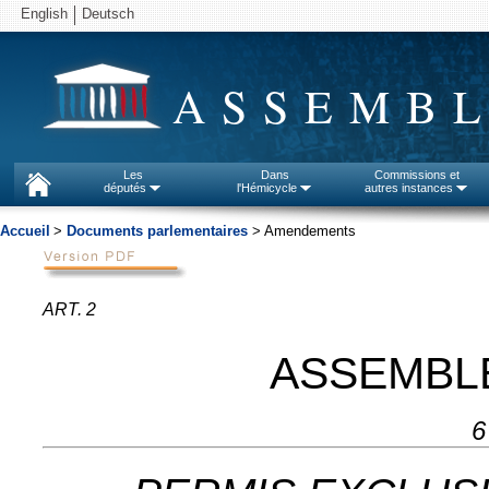
English
Deutsch
ASSEMBL
Les
Dans
Commissions et
députés
l'Hémicycle
autres instances
Accueil
>
Documents parlementaires
> Amendements
ART. 2
ASSEMBL
6