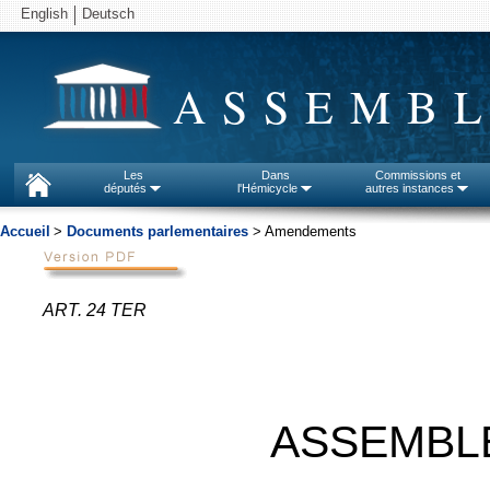
English
Deutsch
ASSEMBL
Les
Dans
Commissions et
députés
l'Hémicycle
autres instances
Accueil
>
Documents parlementaires
> Amendements
ART. 24 TER
ASSEMBL