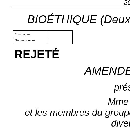
2
BIOÉTHIQUE (Deuxiè
Commission
Gouvernement
REJETÉ
AMEND
pré
Mme 
et les membres du groupe 
dive