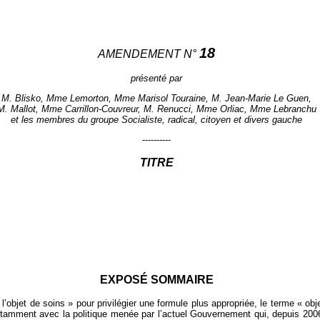
18
AMENDEMENT N°
présenté par
M. Blisko, Mme Lemorton, Mme Marisol Touraine, M. Jean-Marie Le Guen,
M. Mallot, Mme Carrillon-Couvreur, M. Renucci, Mme Orliac, Mme Lebranchu
et les membres du groupe Socialiste, radical, citoyen et divers gauche
----------
TITRE
EXPOSÉ SOMMAIRE
re l’objet de soins » pour privilégier une formule plus appropriée, le terme « 
otamment avec la politique menée par l’actuel Gouvernement qui, depuis 2006