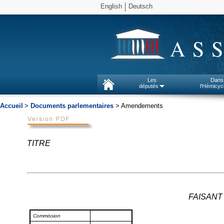
English
Deutsch
AS
Les
Dans
députés
l'Hémicyc
Accueil
>
Documents parlementaires
> Amendements
TITRE
FAISANT 
Commission