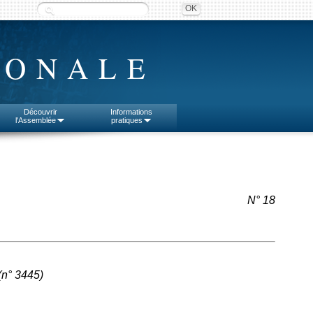
IONALE
Découvrir
Informations
l'Assemblée
pratiques
N° 18
(n°
3445
)