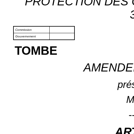
PROTECTION DES 
Commission
Gouvernement
TOMBE
AMENDE
pré
M
-
AR