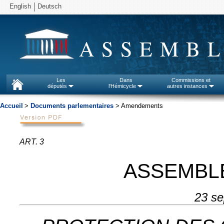
English
Deutsch
ASSEMBL
Les
Dans
Commissions et
députés
l'Hémicycle
autres instances
Accueil
>
Documents parlementaires
> Amendements
ART. 3
ASSEMBL
23 s