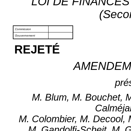
LOI DE FINANCES 
(Seco
Commission
Gouvernement
REJETÉ
AMENDEM
pré
M. Blum, M. Bouchet, 
Calméjan
M. Colombier, M. Decool,
M. Gandolfi-Scheit, M. 