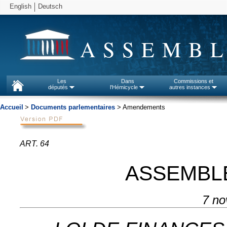
English
Deutsch
ASSEMBL
Les
Dans
Commissions et
députés
l'Hémicycle
autres instances
Accueil
>
Documents parlementaires
> Amendements
ART. 64
ASSEMBL
7 no