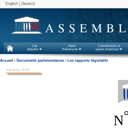
English
Deutsch
ASSEMBL
Les
Dans
Commissions et
députés
l'Hémicycle
autres instances
Accueil
Documents parlementaires
Les rapports législatifs
>
>
N