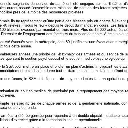
sonnels soignants du service de santé ont été engagés sur les théâtres 
icales auront assuré l’ensemble des missions de soutien des forces projetées
obilisé près de la moitié des ressources projetées.
r mais ils ne représentent qu’une partie des blessés pris en charge à l’avant
 40 relèves « sous le feu » depuis le début du mandat en cours. Les bilans
 100 blessés évacués par mandat de trois mois. Plus de 16 000 actes réalis
’intensité de l’engagement des forces et du service de santé. À cela s’ajoute l
ont été évacués vers la métropole, dont 80 justifiaient une évacuation straté
x fois cette année.
nombreuses années une priorité de l’état-major des armées et du service de 
s que sont le soutien psychosocial et le soutien médico-psychologique qui, 
le SSA pour mettre en place et piloter un plan d’actions impliquant les états-
 immédiatement puis dans la durée tout militaire ou ancien militaire souffrant 
vice des forces, le SSA doit disposer de moyens adaptés tant en opérations qu
rganisation du soutien médical de proximité par le regroupement des moyens 
utre-mer.
mpte les spécificités de chaque armée et de la gendarmerie nationale, donne
veaux de service rendu.
s armées a été réorganisée pour répondre à un double objectif : s’adapter aux
itions d’exercice grâce à la formation initiale et opérationnelle.
er