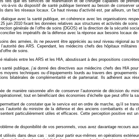
sés tels que les services de réanimation et de chirurgie capables de prend
s-à-vis du dispositif de santé publique tiennent au besoin de conserver un ni
s dans les réseaux locaux. Ce haut niveau d’activité est, par ailleurs, un fact
u dialogue avec la santé publique, en cohérence avec les organisations respe
le 25 juin 2010 fixant les données relatives aux structures et activités de soi
irection générale de l’offre de soins (DGOS) et la direction de la sécurité so
concilier les impératifs de la défense avec la réponse aux besoins locaux de 
ins des armées, ils ne peuvent être appréciés au seul niveau régional au tra
’autorité des ARS. Cependant, les médecins chefs des hôpitaux militaires pa
d’offre de soins.
té réalisés entre les ARS et les HIA, aboutissant à des propositions concrètes
de santé publique, j’ai donné des directives aux médecins chefs des HIA pour
des moyens techniques ou d’équipements lourds au travers des groupements d
ns bilatérales de complémentarité et de partenariat. Ils adhèrent aux rése
enée de manière raisonnée afin de conserver l’autonomie de décision du min
opérationnel, tout en bénéficiant des économies d’échelle que peut offrir la sa
permettant de constater que le service est en ordre de marche, qu’il se tran
sous l’autorité du ministre de la défense et des anciens combattants et du 
 sentent particulièrement utiles et efficaces. Cette perception positive est u
roblème de disponibilité de vos personnels, vous avez davantage recours aux
 utilisés dans deux cas : soit pour partir eux-mêmes en opérations extérieures