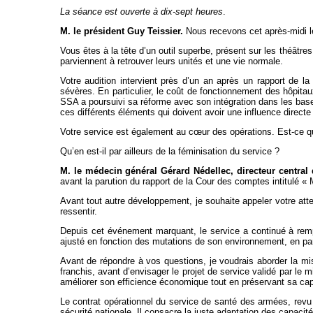
La séance est ouverte à dix-sept heures
.
M. le président Guy Teissier.
Nous recevons cet après-midi le
Vous êtes à la tête d’un outil superbe, présent sur les théât
parviennent à retrouver leurs unités et une vie normale.
Votre audition intervient près d’un an après un rapport de l
sévères. En particulier, le coût de fonctionnement des hôpit
SSA a poursuivi sa réforme avec son intégration dans les base
ces différents éléments qui doivent avoir une influence directe 
Votre service est également au cœur des opérations. Est-ce qu’i
Qu’en est-il par ailleurs de la féminisation du service ?
M. le médecin général Gérard Nédellec, directeur central
avant la parution du rapport de la Cour des comptes intitulé 
Avant tout autre développement, je souhaite appeler votre atte
ressentir.
Depuis cet événement marquant, le service a continué à remp
ajusté en fonction des mutations de son environnement, en parti
Avant de répondre à vos questions, je voudrais aborder la miss
franchis, avant d’envisager le projet de service validé par le
améliorer son efficience économique tout en préservant sa capa
Le contrat opérationnel du service de santé des armées, revu 
sécurité nationale. Il consacre la juste adaptation des capaci