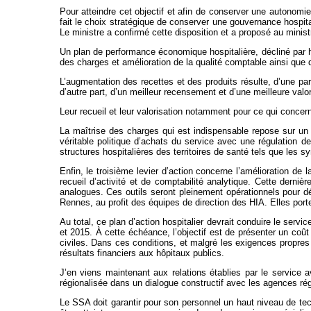
Pour atteindre cet objectif et afin de conserver une autonomie
fait le choix stratégique de conserver une gouvernance hospitali
Le ministre a confirmé cette disposition et a proposé au mini
Un plan de performance économique hospitalière, décliné par hô
des charges et amélioration de la qualité comptable ainsi que 
L’augmentation des recettes et des produits résulte, d’une pa
d’autre part, d’un meilleur recensement et d’une meilleure valor
Leur recueil et leur valorisation notamment pour ce qui concer
La maîtrise des charges qui est indispensable repose sur un ef
véritable politique d’achats du service avec une régulation 
structures hospitalières des territoires de santé tels que le
Enfin, le troisième levier d’action concerne l’amélioration d
recueil d’activité et de comptabilité analytique. Cette derni
analogues. Ces outils seront pleinement opérationnels pour d
Rennes, au profit des équipes de direction des HIA. Elles po
Au total, ce plan d’action hospitalier devrait conduire le servi
et 2015. À cette échéance, l’objectif est de présenter un coû
civiles. Dans ces conditions, et malgré les exigences propres 
résultats financiers aux hôpitaux publics.
J’en viens maintenant aux relations établies par le service a
régionalisée dans un dialogue constructif avec les agences ré
Le SSA doit garantir pour son personnel un haut niveau de tec