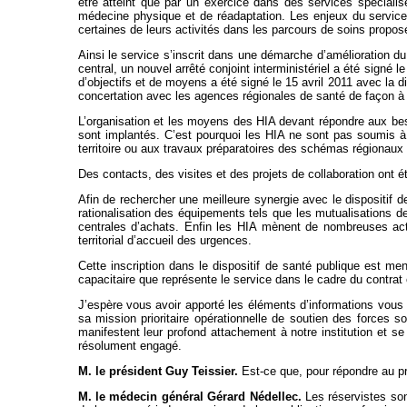
être atteint que par un exercice dans des services spéciali
médecine physique et de réadaptation. Les enjeux du service vi
certaines de leurs activités dans les parcours de soins proposé
Ainsi le service s’inscrit dans une démarche d’amélioration d
central, un nouvel arrêté conjoint interministériel a été signé 
d’objectifs et de moyens a été signé le 15 avril 2011 avec la d
concertation avec les agences régionales de santé de façon à 
L’organisation et les moyens des HIA devant répondre aux beso
sont implantés. C’est pourquoi les HIA ne sont pas soumis à l
territoire ou aux travaux préparatoires des schémas régionaux 
Des contacts, des visites et des projets de collaboration ont é
Afin de rechercher une meilleure synergie avec le dispositif 
rationalisation des équipements tels que les mutualisations 
centrales d’achats. Enfin les HIA mènent de nombreuses actio
territorial d’accueil des urgences.
Cette inscription dans le dispositif de santé publique est m
capacitaire que représente le service dans le cadre du contrat 
J’espère vous avoir apporté les éléments d’informations vous 
sa mission prioritaire opérationnelle de soutien des forces 
manifestent leur profond attachement à notre institution et se
résolument engagé.
M. le président Guy Teissier.
Est-ce que, pour répondre au p
M. le médecin général Gérard Nédellec.
Les réservistes sont