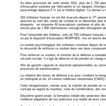
Au bilan provisoire de cette année 2011, plus de 1 700 per
d’évacuation sanitaire par hélicoptère et six équipes chirurg
pourcentage dépasse 6 % sur le théâtre afghan. Ce dernier a m
er
262 militaires français en ont été évacués depuis le 1
janvie
œuvrent au sein des unités de combat et on dénombre plus de
éloquents : en moyenne 60 évacuations sanitaires et plus de
encore plus de 1 000 interventions chirurgicales témoignent de l
Pour l’ensemble des théâtres, près de 700 militaires français 
ou par le dispositif d’évacuation MORPHEE, mis en œuvre deu
Le soutien psychologique des militaires constitue depuis de 
la nécessité de renforcer ce soutien dans ses deux composante
Pour renforcer ce soutien, le ministre de la défense a mandaté 
sécurité sociale. Il s’agit de détecter et de prendre en charge
Afin de garantir capacité et réactivité opérationnelles au ser
processus de transformation.
La création des bases de défense a eu pour corollaire la réo
en métropole et les 14 centres médicaux interarmées (CMIA) o
Cette réorganisation, menée avec la volonté de prendre en co
concept au regard du maintien, voire de l’amélioration, des ni
Deuxième grand projet, la formation initiale des praticiens de
meilleure adaptation de nos praticiens à la réalité de leurs cond