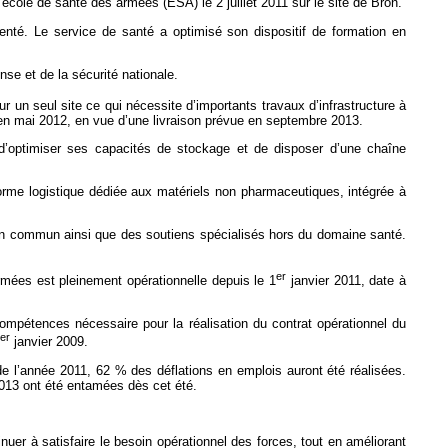
 l’école de santé des armées (ESA) le 2 juillet 2011 sur le site de Bron.
menté. Le service de santé a optimisé son dispositif de formation en
nse et de la sécurité nationale.
r un seul site ce qui nécessite d’importants travaux d’infrastructure à
en mai 2012, en vue d’une livraison prévue en septembre 2013.
ra d’optimiser ses capacités de stockage et de disposer d’une chaîne
-forme logistique dédiée aux matériels non pharmaceutiques, intégrée à
utien commun ainsi que des soutiens spécialisés hors du domaine santé.
er
armées est pleinement opérationnelle depuis le 1
janvier 2011, date à
ompétences nécessaire pour la réalisation du contrat opérationnel du
er
janvier 2009.
de l’année 2011, 62 % des déflations en emplois auront été réalisées.
2013 ont été entamées dès cet été.
r à satisfaire le besoin opérationnel des forces, tout en améliorant