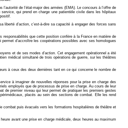
l’autorité de l’état-major des armées (EMA). Le concours à l’offre de
service, qui prend en charge une patientèle civile dans les hôpitaux
ositif.
a liberté d’action, c’est-à-dire sa capacité à engager des forces sans
es responsabilités que cette position confère à la France en matière de
 lui permet d’accroître les coopérations possibles avec ses homologues
es moyens et de ses modes d’action. Cet engagement opérationnel a été
tien médical simultané de trois opérations de guerre, sur les théâtres
périeurs à ceux des deux dernières tant en ce qui concerne le nombre de
service à imaginer de nouvelles réponses pour la prise en charge des
matériels employés que de processus de prise en charge. Au cours de leur
bat de premier niveau qui leur permet de pratiquer les premiers gestes
x périmédicaux, placés au sein des sections de combat. Elle les rend
e combat puis évacués vers les formations hospitalières de théâtre et
une heure avant une prise en charge médicale, deux heures au maximum