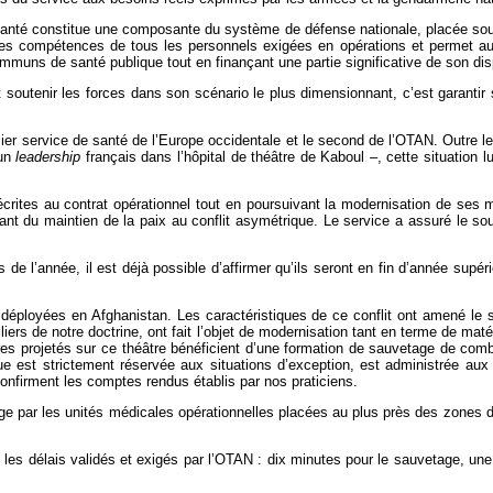
santé constitue une composante du système de défense nationale, placée sous 
des compétences de tous les personnels exigées en opérations et permet au 
mmuns de santé publique tout en finançant une partie significative de son disp
soutenir les forces dans son scénario le plus dimensionnant, c’est garantir s
emier service de santé de l’Europe occidentale et le second de l’OTAN. Outre l
 un
leadership
français dans l’hôpital de théâtre de Kaboul –, cette situation
 décrites au contrat opérationnel tout en poursuivant la modernisation de s
ant du maintien de la paix au conflit asymétrique. Le service a assuré le sou
is de l’année, il est déjà possible d’affirmer qu’ils seront en fin d’année su
déployées en Afghanistan. Les caractéristiques de ce conflit ont amené le 
 piliers de notre doctrine, ont fait l’objet de modernisation tant en terme de 
aires projetés sur ce théâtre bénéficient d’une formation de sauvetage de com
ue est strictement réservée aux situations d’exception, est administrée au
nfirment les comptes rendus établis par nos praticiens.
e par les unités médicales opérationnelles placées au plus près des zones d
 les délais validés et exigés par l’OTAN : dix minutes pour le sauvetage, 