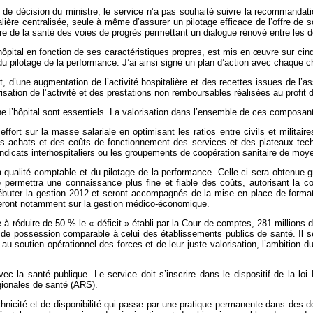
 de décision du ministre, le service n’a pas souhaité suivre la recommandatio
ère centralisée, seule à même d’assurer un pilotage efficace de l’offre de soin
stre de la santé des voies de progrès permettant un dialogue rénové entre les
pital en fonction de ses caractéristiques propres, est mis en œuvre sur cinq 
du pilotage de la performance. J’ai ainsi signé un plan d’action avec chaque c
rt, d’une augmentation de l’activité hospitalière et des recettes issues de l
isation de l’activité et des prestations non remboursables réalisées au profit 
ne l’hôpital sont essentiels. La valorisation dans l’ensemble de ces composant
fort sur la masse salariale en optimisant les ratios entre civils et militair
des achats et des coûts de fonctionnement des services et des plateaux tec
s syndicats interhospitaliers ou les groupements de coopération sanitaire de
e la qualité comptable et du pilotage de la performance. Celle-ci sera obten
ère permettra une connaissance plus fine et fiable des coûts, autorisant la 
ébuter la gestion 2012 et seront accompagnés de la mise en place de format
rteront notamment sur la gestion médico-économique.
ce à réduire de 50 % le « déficit » établi par la Cour de comptes, 281 millions
t de possession comparable à celui des établissements publics de santé. Il se
au soutien opérationnel des forces et de leur juste valorisation, l’ambition 
vec la santé publique. Le service doit s’inscrire dans le dispositif de la lo
gionales de santé (ARS).
hnicité et de disponibilité qui passe par une pratique permanente dans des d