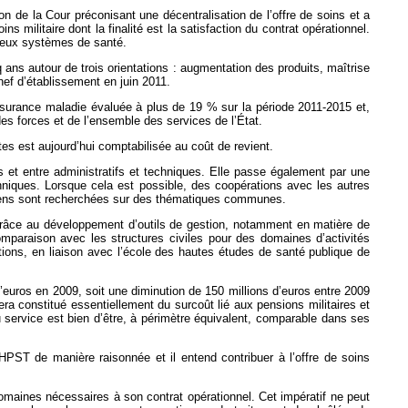
n de la Cour préconisant une décentralisation de l’offre de soins et a
s militaire dont la finalité est la satisfaction du contrat opérationnel.
 deux systèmes de santé.
ans autour de trois orientations : augmentation des produits, maîtrise
hef d’établissement en juin 2011.
’assurance maladie évaluée à plus de 19 % sur la période 2011-2015 et,
des forces et de l’ensemble des services de l’État.
es est aujourd’hui comptabilisée au coût de revient.
es et entre administratifs et techniques. Elle passe également par une
hniques. Lorsque cela est possible, des coopérations avec les autres
 moyens sont recherchées sur des thématiques communes.
ue grâce au développement d’outils de gestion, notamment en matière de
comparaison avec les structures civiles pour des domaines d’activités
ions, en liaison avec l’école des hautes études de santé publique de
 d’euros en 2009, soit une diminution de 150 millions d’euros entre 2009
ra constitué essentiellement du surcoût lié aux pensions militaires et
du service est bien d’être, à périmètre équivalent, comparable dans ses
i HPST de manière raisonnée et il entend contribuer à l’offre de soins
omaines nécessaires à son contrat opérationnel. Cet impératif ne peut