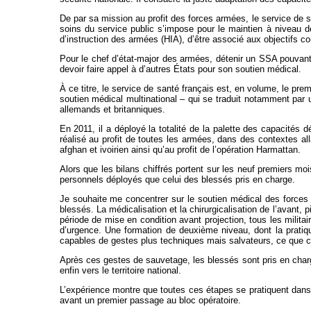
De par sa mission au profit des forces armées, le service de 
soins du service public s’impose pour le maintien à niveau 
d’instruction des armées (HIA), d’être associé aux objectifs co
Pour le chef d’état-major des armées, détenir un SSA pouvant 
devoir faire appel à d’autres États pour son soutien médical.
À ce titre, le service de santé français est, en volume, le pr
soutien médical multinational – qui se traduit notamment par
allemands et britanniques.
En 2011, il a déployé la totalité de la palette des capacités
réalisé au profit de toutes les armées, dans des contextes all
afghan et ivoirien ainsi qu’au profit de l’opération Harmattan.
Alors que les bilans chiffrés portent sur les neuf premiers mo
personnels déployés que celui des blessés pris en charge.
Je souhaite me concentrer sur le soutien médical des forces 
blessés. La médicalisation et la chirurgicalisation de l’avant,
période de mise en condition avant projection, tous les milit
d’urgence. Une formation de deuxième niveau, dont la pratiq
capables de gestes plus techniques mais salvateurs, ce que co
Après ces gestes de sauvetage, les blessés sont pris en charg
enfin vers le territoire national.
L’expérience montre que toutes ces étapes se pratiquent dans
avant un premier passage au bloc opératoire.