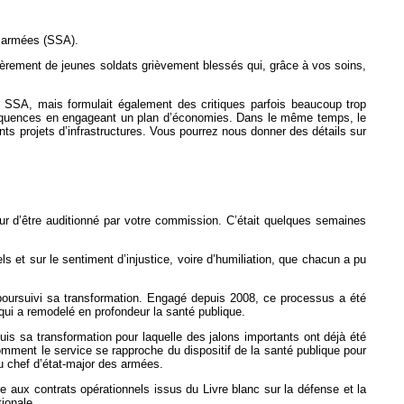
s armées (SSA).
ièrement de jeunes soldats grièvement blessés qui, grâce à vos soins,
 du SSA, mais formulait également des critiques parfois beaucoup trop
onséquences en engageant un plan d’économies. Dans le même temps, le
s projets d’infrastructures. Vous pourrez nous donner des détails sur
neur d’être auditionné par votre commission. C’était quelques semaines
s et sur le sentiment d’injustice, voire d’humiliation, que chacun a pu
poursuivi sa transformation. Engagé depuis 2008, ce processus a été
 qui a remodelé en profondeur la santé publique.
uis sa transformation pour laquelle des jalons importants ont déjà été
comment le service se rapproche du dispositif de la santé publique pour
u chef d’état-major des armées.
 aux contrats opérationnels issus du Livre blanc sur la défense et la
ionale.