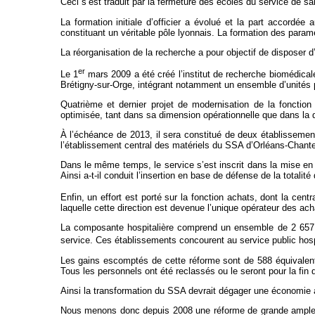
Ceci s’est traduit par la fermeture des écoles du service de 
La formation initiale d’officier a évolué et la part accordé
constituant un véritable pôle lyonnais. La formation des param
La réorganisation de la recherche a pour objectif de disposer d’
er
Le 1
mars 2009 a été créé l’institut de recherche biomédicale
Brétigny-sur-Orge, intégrant notamment un ensemble d’unités 
Quatrième et dernier projet de modernisation de la fonction 
optimisée, tant dans sa dimension opérationnelle que dans la qu
À l’échéance de 2013, il sera constitué de deux établissement
l’établissement central des matériels du SSA d’Orléans-Chantea
Dans le même temps, le service s’est inscrit dans la mise en 
Ainsi a-t-il conduit l’insertion en base de défense de la totalit
Enfin, un effort est porté sur la fonction achats, dont la cen
laquelle cette direction est devenue l’unique opérateur des ach
La composante hospitalière comprend un ensemble de 2 657 lit
service. Ces établissements concourent au service public hospital
Les gains escomptés de cette réforme sont de 588 équivalents
Tous les personnels ont été reclassés ou le seront pour la fi
Ainsi la transformation du SSA devrait dégager une économie a
Nous menons donc depuis 2008 une réforme de grande ampleur 