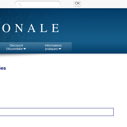
IONALE
Découvrir
Informations
l'Assemblée
pratiques
ées