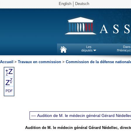
English
Deutsch
AS
Les
Dans
députés
l'Hémicyc
Accueil
>
Travaux en commission
>
Commission de la défense nationale
–– Audition de M. le médecin général Gérard Nédellec
Audition de M. le médecin général Gérard Nédellec, direct