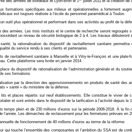
santé des armées de Bordeaux et Lyon-Bron le 1
juillet 2011 et la création de
e aux formations spécifiques aux milieux et opérationnelles a fortement aug
édicaux est toujours réalisée à l’école du personnel paramédical à Toulon.
un outil plus opérationnel et performant dans ses activités au profit de la défe
 des armées. Les trois instituts et le centre de recherche seront regroupés su
possédant un niveau de sécurité biologique de 2 à 4. Les travaux débuteront 
santé, la rationalisation du dispositif de ravitaillement sanitaire permett
alité du service rendu à ses clients et partenaires.
s de ravitaillement sanitaire à Marseille et à Vitry-le-François et une plate
u. Cette plateforme sera livrée en janvier 2014.
place du dispositif de rationalisation de l’administration générale et du so
é de ses formations.
tralisation par la direction des approvisionnements en produits de santé des 
ats « santé » du ministère de la défense.
s et places répartis sur neuf établissements. Elle constitue le vivier de c
ier et sont entrés dans le dispositif de la tarification à l’activité depuis le 1
 temps plein et de 230 millions d’euros sur la période 2008-2018. À la fin 
n de l’année. Les démarches de reclassement pour les fermetures prévues en 
nnuelle de fonctionnement de 40 millions d’euros au terme de la réforme.
qui touche l’ensemble des composantes et l’ambition du SSA est de continue