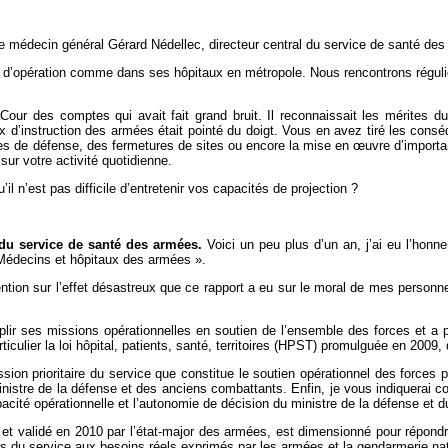
 médecin général Gérard Nédellec, directeur central du service de santé de
res d’opération comme dans ses hôpitaux en métropole. Nous rencontrons régul
a Cour des comptes qui avait fait grand bruit. Il reconnaissait les mérites
aux d’instruction des armées était pointé du doigt. Vous en avez tiré les c
s de défense, des fermetures de sites ou encore la mise en œuvre d’important
sur votre activité quotidienne.
l n’est pas difficile d’entretenir vos capacités de projection ?
 du service de santé des armées.
Voici un peu plus d’un an, j’ai eu l’hon
« Médecins et hôpitaux des armées ».
ntion sur l’effet désastreux que ce rapport a eu sur le moral de mes personnel
lir ses missions opérationnelles en soutien de l’ensemble des forces et a 
culier la loi hôpital, patients, santé, territoires (HPST) promulguée en 2009,
ion prioritaire du service que constitue le soutien opérationnel des forces p
 ministre de la défense et des anciens combattants. Enfin, je vous indiquerai 
cité opérationnelle et l’autonomie de décision du ministre de la défense et d
et validé en 2010 par l’état-major des armées, est dimensionné pour répondre
tés du service aux besoins réels exprimés par les armées et la gendarmerie nat