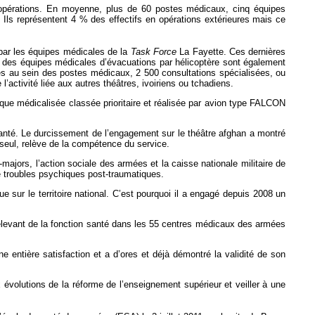
d’opérations. En moyenne, plus de 60 postes médicaux, cinq équipes
. Ils représentent 4 % des effectifs en opérations extérieures mais ce
 par les équipes médicales de la
Task Force
La Fayette. Ces dernières
 des équipes médicales d’évacuations par hélicoptère sont également
és au sein des postes médicaux, 2 500 consultations spécialisées, ou
’activité liée aux autres théâtres, ivoiriens ou tchadiens.
gique médicalisée classée prioritaire et réalisée par avion type FALCON
santé. Le durcissement de l’engagement sur le théâtre afghan a montré
seul, relève de la compétence du service.
majors, l’action sociale des armées et la caisse nationale militaire de
de troubles psychiques post-traumatiques.
e sur le territoire national. C’est pourquoi il a engagé depuis 2008 un
relevant de la fonction santé dans les 55 centres médicaux des armées
 entière satisfaction et a d’ores et déjà démontré la validité de son
 évolutions de la réforme de l’enseignement supérieur et veiller à une