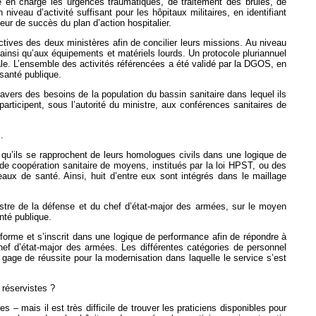
re en charge les urgences traumatiques, de traitement des brûlés, de
veau d’activité suffisant pour les hôpitaux militaires, en identifiant
eur de succès du plan d’action hospitalier.
ctives des deux ministères afin de concilier leurs missions. Au niveau
ns ainsi qu’aux équipements et matériels lourds. Un protocole pluriannuel
ciale. L’ensemble des activités référencées a été validé par la DGOS, en
santé publique.
vers des besoins de la population du bassin sanitaire dans lequel ils
rticipent, sous l’autorité du ministre, aux conférences sanitaires de
.
 qu’ils se rapprochent de leurs homologues civils dans une logique de
e coopération sanitaire de moyens, institués par la loi HPST, ou des
aux de santé. Ainsi, huit d’entre eux sont intégrés dans le maillage
istre de la défense et du chef d’état-major des armées, sur le moyen
nté publique.
sforme et s’inscrit dans une logique de performance afin de répondre à
chef d’état-major des armées. Les différentes catégories de personnel
n gage de réussite pour la modernisation dans laquelle le service s’est
 réservistes ?
 – mais il est très difficile de trouver les praticiens disponibles pour