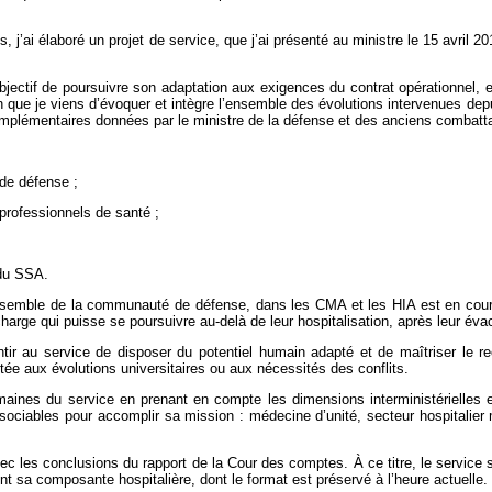
ai élaboré un projet de service, que j’ai présenté au ministre le 15 avril 2011
objectif de poursuivre son adaptation aux exigences du contrat opérationnel, 
 que je viens d’évoquer et intègre l’ensemble des évolutions intervenues dep
omplémentaires données par le ministre de la défense et des anciens combatt
 de défense ;
 professionnels de santé ;
 du SSA.
ensemble de la communauté de défense, dans les CMA et les HIA est en cours
 charge qui puisse se poursuivre au-delà de leur hospitalisation, après leur év
ntir au service de disposer du potentiel humain adapté et de maîtriser le re
ée aux évolutions universitaires ou aux nécessités des conflits.
ines du service en prenant en compte les dimensions interministérielles et 
sociables pour accomplir sa mission : médecine d’unité, secteur hospitalier m
avec les conclusions du rapport de la Cour des comptes. À ce titre, le servi
 sa composante hospitalière, dont le format est préservé à l’heure actuelle.