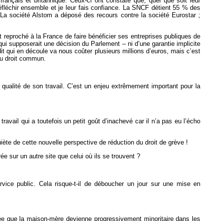
ançais et britannique. Ceux-ci ont constaté que, quel que soit leur
 réfléchir ensemble et je leur fais confiance. La SNCF détient 55 % des
s. La société Alstom a déposé des recours contre la société Eurostar ;
t reproché à la France de faire bénéficier ses entreprises publiques de
qui supposerait une décision du Parlement – ni d’une garantie implicite
t qui en découle va nous coûter plusieurs millions d’euros, mais c’est
du droit commun.
qualité de son travail. C’est un enjeu extrêmement important pour la
vail qui a toutefois un petit goût d’inachevé car il n’a pas eu l’écho
ète de cette nouvelle perspective de réduction du droit de grève !
 sur un autre site que celui où ils se trouvent ?
ervice public. Cela risque-t-il de déboucher un jour sur une mise en
idée que la maison-mère devienne progressivement minoritaire dans les