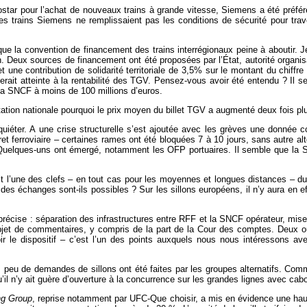
ostar pour l’achat de nouveaux trains à grande vitesse, Siemens a été préfé
ar les trains Siemens ne remplissaient pas les conditions de sécurité pour 
e que la convention de financement des trains interrégionaux peine à aboutir. 
 an. Deux sources de financement ont été proposées par l’État, autorité orga
s, et une contribution de solidarité territoriale de 3,5% sur le montant du chi
erait atteinte à la rentabilité des TGV. Pensez-vous avoir été entendu ? Il
la SNCF à moins de 100 millions d’euros.
ntation nationale pourquoi le prix moyen du billet TGV a augmenté deux fois plu
nquiéter. A une crise structurelle s’est ajoutée avec les grèves une donnée 
et ferroviaire – certaines rames ont été bloquées 7 à 10 jours, sans autre al
 Quelques-uns ont émergé, notamment les OFP portuaires. Il semble que la SN
 l’une des clefs – en tout cas pour les moyennes et longues distances – du r
des échanges sont-ils possibles ? Sur les sillons européens, il n’y aura en ef
écise : séparation des infrastructures entre RFF et la SNCF opérateur, mise 
objet de commentaires, y compris de la part de la Cour des comptes. Deux ou
revoir le dispositif – c’est l’un des points auxquels nous nous intéressons
, peu de demandes de sillons ont été faites par les groupes alternatifs. Com
’il n’y ait guère d’ouverture à la concurrence sur les grandes lignes avec c
ng Group
, reprise notamment par UFC-Que choisir, a mis en évidence une haus