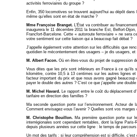
activités ferroviaires du groupe ?
Enfin, 350 locomotives se trouvent aujourd’hui au dépôt dans 
même qu’elles sont en état de marche ?
Mme Françoise Branget.
L’État va contribuer au financement
inaugurera le 11 décembre 2011 la branche Est, Belfort-Dijon,
Francfort-Barcelone. Cette « autoroute ferroviaire » ne sera 
votre sentiment sur cette liaison qui a beaucoup fait débat ?
J’appelle également votre attention sur les difficultés que r
quotidien le mécontentement des usagers – je dis usagers, et 
M. Albert Facon.
Où en êtes-vous du projet de suppression de l
Vous dites que les prix sont inférieurs en France à ce qu’ils 
kilomètre, contre 10,5 à 13 centimes sur les autres lignes et
facteur important du prix et que nous avons gagné beaucoup de
payer le double des autres ? C’est ce que j’appelle une double 
M. Michel Havard.
Le rapport entre le coût du déplacement d’
tarifaire en direction des familles ?
Ma seconde question porte sur l’environnement. Acteur de l
Comment envisagez-vous l’avenir ? Quelles sont vos marges 
M. Christophe Bouillon.
Ma première question porte sur les
interrégionales sont cependant rentables, dont la ligne Pari
depuis plusieurs années sur cette ligne : le temps de parcours 
Un mot des tarifs : si leur compréhension est si difficile, c’es