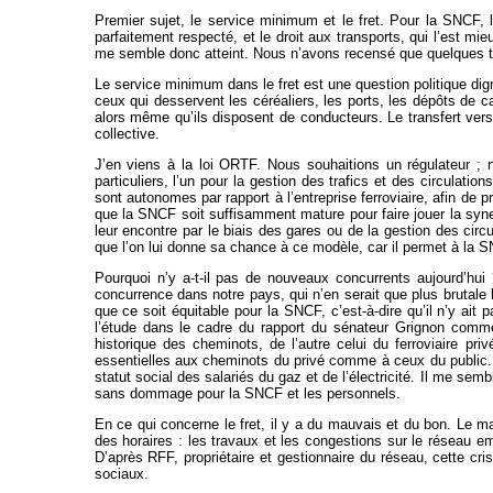
Premier sujet, le service minimum et le fret. Pour la SNCF, l
parfaitement respecté, et le droit aux transports, qui l’est mi
me semble donc atteint. Nous n’avons recensé que quelques trai
Le service minimum dans le fret est une question politique dig
ceux qui desservent les céréaliers, les ports, les dépôts de ca
alors même qu’ils disposent de conducteurs. Le transfert vers l
collective.
J’en viens à la loi ORTF. Nous souhaitions un régulateur ; n
particuliers, l’un pour la gestion des trafics et des circulati
sont autonomes par rapport à l’entreprise ferroviaire, afin de p
que la SNCF soit suffisamment mature pour faire jouer la synerg
leur encontre par le biais des gares ou de la gestion des circul
que l’on lui donne sa chance à ce modèle, car il permet à la S
Pourquoi n’y a-t-il pas de nouveaux concurrents aujourd’hui
concurrence dans notre pays, qui n’en serait que plus brutale 
que ce soit équitable pour la SNCF, c’est-à-dire qu’il n’y ait 
l’étude dans le cadre du rapport du sénateur Grignon comme
historique des cheminots, de l’autre celui du ferroviaire pr
essentielles aux cheminots du privé comme à ceux du public. C
statut social des salariés du gaz et de l’électricité. Il me sem
sans dommage pour la SNCF et les personnels.
En ce qui concerne le fret, il y a du mauvais et du bon. Le mau
des horaires : les travaux et les congestions sur le réseau em
D’après RFF, propriétaire et gestionnaire du réseau, cette cr
sociaux.