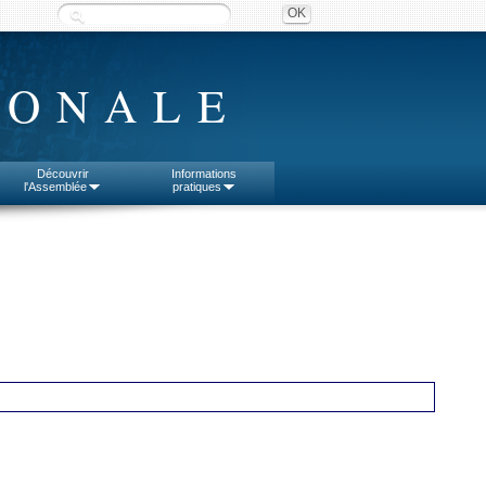
IONALE
Découvrir
Informations
l'Assemblée
pratiques