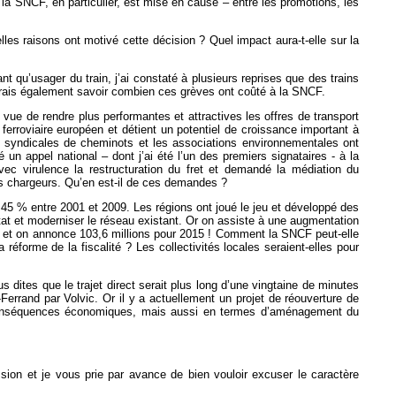
e la SNCF, en particulier, est mise en cause – entre les promotions, les
es raisons ont motivé cette décision ? Quel impact aura-t-elle sur la
qu’usager du train, j’ai constaté à plusieurs reprises que des trains
imerais également savoir combien ces grèves ont coûté à la SNCF.
n vue de rendre plus performantes et attractives les offres de transport
ferroviaire européen et détient un potentiel de croissance important à
ons syndicales de cheminots et les associations environnementales ont
n appel national – dont j’ai été l’un des premiers signataires - à la
vec virulence la restructuration du fret et demandé la médiation du
es chargeurs. Qu’en est-il de ces demandes ?
45 % entre 2001 et 2009. Les régions ont joué le jeu et développé des
tat et moderniser le réseau existant. Or on assiste à une augmentation
08 et on annonce 103,6 millions pour 2015 ! Comment la SNCF peut-elle
réforme de la fiscalité ? Les collectivités locales seraient-elles pour
 dites que le trajet direct serait plus long d’une vingtaine de minutes
errand par Volvic. Or il y a actuellement un projet de réouverture de
 conséquences économiques, mais aussi en termes d’aménagement du
on et je vous prie par avance de bien vouloir excuser le caractère