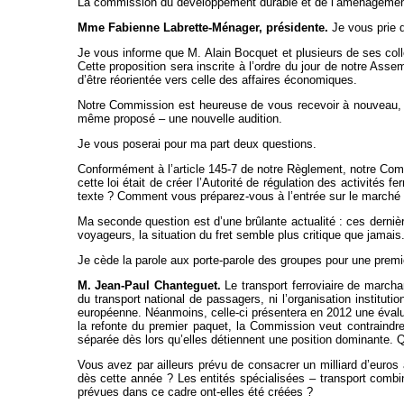
La commission du développement durable et de l’aménagement 
Mme Fabienne Labrette-Ménager, présidente.
Je vous prie d
Je vous informe que M. Alain Bocquet et plusieurs de ses collè
Cette proposition sera inscrite à l’ordre du jour de notre As
d’être réorientée vers celle des affaires économiques.
Notre Commission est heureuse de vous recevoir à nouveau, mo
même proposé – une nouvelle audition.
Je vous poserai pour ma part deux questions.
Conformément à l’article 145-7 de notre Règlement, notre Comm
cette loi était de créer l’Autorité de régulation des activités
texte ? Comment vous préparez-vous à l’entrée sur le marché 
Ma seconde question est d’une brûlante actualité : ces derniè
voyageurs, la situation du fret semble plus critique que jamai
Je cède la parole aux porte-parole des groupes pour une premi
M. Jean-Paul Chanteguet.
Le transport ferroviaire de marcha
du transport national de passagers, ni l’organisation institu
européenne. Néanmoins, celle-ci présentera en 2012 une évalua
la refonte du premier paquet, la Commission veut contraindre 
séparée dès lors qu’elles détiennent une position dominante. 
Vous avez par ailleurs prévu de consacrer un milliard d’euros
dès cette année ? Les entités spécialisées – transport combiné
prévues dans ce cadre ont-elles été créées ?