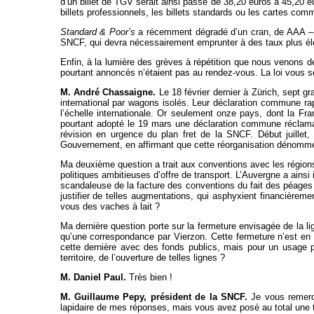
d’un billet de TGV serait ainsi passé de 38,20 euros à 45,20 eu
billets professionnels, les billets standards ou les cartes comme
Standard & Poor’s
a récemment dégradé d’un cran, de AAA – la
SNCF, qui devra nécessairement emprunter à des taux plus él
Enfin, à la lumière des grèves à répétition que nous venons d
pourtant annoncés n’étaient pas au rendez-vous. La loi vous se
M. André Chassaigne.
Le 18 février dernier à Zürich, sept gr
international par wagons isolés. Leur déclaration commune rapp
l’échelle internationale. Or seulement onze pays, dont la Fra
pourtant adopté le 19 mars une déclaration commune réclamant 
révision en urgence du plan fret de la SNCF. Début juillet,
Gouvernement, en affirmant que cette réorganisation dénommée
Ma deuxième question a trait aux conventions avec les régions
politiques ambitieuses d’offre de transport. L’Auvergne a ains
scandaleuse de la facture des conventions du fait des péages
justifier de telles augmentations, qui asphyxient financièreme
vous des vaches à lait ?
Ma dernière question porte sur la fermeture envisagée de la li
qu’une correspondance par Vierzon. Cette fermeture n’est en f
cette dernière avec des fonds publics, mais pour un usag
territoire, de l’ouverture de telles lignes ?
M. Daniel Paul.
Très bien !
M. Guillaume Pepy, président de la SNCF.
Je vous remerci
lapidaire de mes réponses, mais vous avez posé au total une t