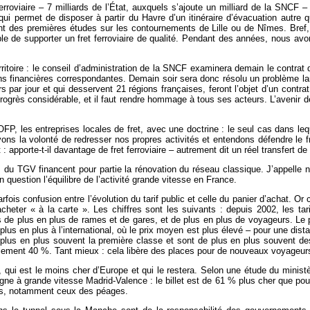
ferroviaire – 7 milliards de l’État, auxquels s’ajoute un milliard de la SNCF
qui permet de disposer à partir du Havre d’un itinéraire d’évacuation autre
t des premières études sur les contournements de Lille ou de Nîmes. Bref, le 
le de supporter un fret ferroviaire de qualité. Pendant des années, nous av
erritoire : le conseil d’administration de la SNCF examinera demain le contr
ons financières correspondantes. Demain soir sera donc résolu un problème la
 par jour et qui desservent 21 régions françaises, feront l’objet d’un contra
n progrès considérable, et il faut rendre hommage à tous ses acteurs. L’aveni
les entreprises locales de fret, avec une doctrine : le seul cas dans leque
 avons la volonté de redresser nos propres activités et entendons défendre le 
 : apporte-t-il davantage de fret ferroviaire – autrement dit un réel transfert de l
du TGV financent pour partie la rénovation du réseau classique. J’appelle n
 question l’équilibre de l’activité grande vitesse en France.
arfois confusion entre l’évolution du tarif public et celle du panier d’achat. Or
cheter « à la carte ». Les chiffres sont les suivants : depuis 2002, les t
s de plus en plus de rames et de gares, et de plus en plus de voyageurs. L
us en plus à l’international, où le prix moyen est plus élevé – pour une dist
 plus en plus souvent la première classe et sont de plus en plus souvent de
ement 40 %. Tant mieux : cela libère des places pour de nouveaux voyageur
ui est le moins cher d’Europe et qui le restera. Selon une étude du ministè
igne à grande vitesse Madrid-Valence : le billet est de 61 % plus cher que pour
oûts, notamment ceux des péages.