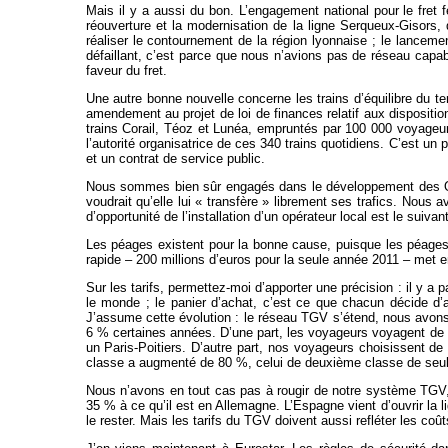
Mais il y a aussi du bon. L’engagement national pour le fret 
réouverture et la modernisation de la ligne Serqueux-Gisors, 
réaliser le contournement de la région lyonnaise ; le lancemen
défaillant, c’est parce que nous n’avions pas de réseau capab
faveur du fret.
Une autre bonne nouvelle concerne les trains d’équilibre du t
amendement au projet de loi de finances relatif aux dispositi
trains Corail, Téoz et Lunéa, empruntés par 100 000 voyageurs
l’autorité organisatrice de ces 340 trains quotidiens. C’est u
et un contrat de service public.
Nous sommes bien sûr engagés dans le développement des OFP, 
voudrait qu’elle lui « transfère » librement ses trafics. Nous
d’opportunité de l’installation d’un opérateur local est le suivant
Les péages existent pour la bonne cause, puisque les péages 
rapide – 200 millions d’euros pour la seule année 2011 – met en
Sur les tarifs, permettez-moi d’apporter une précision : il y a p
le monde ; le panier d’achat, c’est ce que chacun décide d’a
J’assume cette évolution : le réseau TGV s’étend, nous avon
6 % certaines années. D’une part, les voyageurs voyagent de pl
un Paris-Poitiers. D’autre part, nos voyageurs choisissent de
classe a augmenté de 80 %, celui de deuxième classe de seul
Nous n’avons en tout cas pas à rougir de notre système TGV, q
35 % à ce qu’il est en Allemagne. L’Espagne vient d’ouvrir la l
le rester. Mais les tarifs du TGV doivent aussi refléter les c