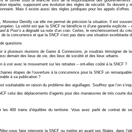
ns le tunnel sous la Manche sont de la responsabilité des gouvernements fr
sation répartie, supposent une évolution des règles de sécurité. Ils doivent y
tionnaire. Mais il existe aussi des règles juridiques pour les appels d’offre
 Monsieur Demilly car elle me permet de précision la situation. Il est souven
uropéen. La vérité est que la SNCF ne bénéficie ni d’une garantie explicite – 
ard & Poor’s
a dégradé sa note d’un cran. Certes, le renchérissement du crédi
s de la concurrence et que la SNCF n’est pas dans une situation exorbitante 
de questions.
er à plusieurs réunions de Gares & Connexions, je voudrais témoigner de la 
ssi demain des lieux de vie, des lieux de société et des lieux urbains.
n à voir avec le mouvement sur les retraites – ont-elles coûté à la SNCF ?
haines étapes de l’ouverture à la concurrence pour la SNCF un remarquable tra
rable à sa publication ?
t souhaitable en raison du problème des aiguillages. Souffrez que l’on s’inqui
 SNCF celui des déplacements d’agents pour des manœuvres de très courte durée
r les 400 trains d’équilibre du territoire. Vous avez parlé de contrat de s
llez-vous faire intervenir la SNCF ou mettre en avant ses filiales, dans l’