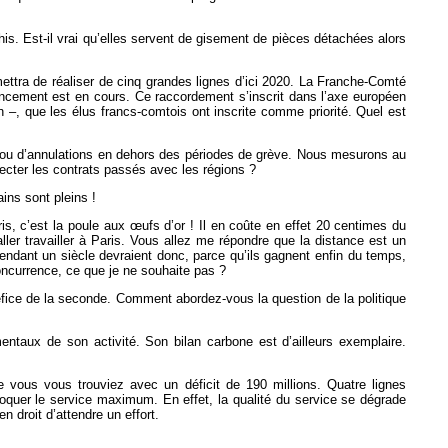
s. Est-il vrai qu’elles servent de gisement de pièces détachées alors
ttra de réaliser de cinq grandes lignes d’ici 2020. La Franche-Comté
nancement est en cours. Ce raccordement s’inscrit dans l’axe européen
 –, que les élus francs-comtois ont inscrite comme priorité. Quel est
es ou d’annulations en dehors des périodes de grève. Nous mesurons au
ecter les contrats passés avec les régions ?
ins sont pleins !
ris, c’est la poule aux œufs d’or ! Il en coûte en effet 20 centimes du
ler travailler à Paris. Vous allez me répondre que la distance est un
pendant un siècle devraient donc, parce qu’ils gagnent enfin du temps,
concurrence, ce que je ne souhaite pas ?
éfice de la seconde. Comment abordez-vous la question de la politique
ntaux de son activité. Son bilan carbone est d’ailleurs exemplaire.
e vous vous trouviez avec un déficit de 190 millions. Quatre lignes
voquer le service maximum. En effet, la qualité du service se dégrade
 droit d’attendre un effort.