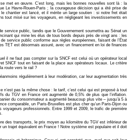
 – se met en œuvre. C’est long, mais les bonnes nouvelles sont là : la
 que Le Havre-Rouen-Paris ; la courageuse décision qui a été prise de
chantier est lancé, et il mérite un large soutien : si notre fret était
ons tout misé sur les voyageurs, en négligeant les investissements en
at de service public, tandis que le Gouvernement soumettra au Sénat un
ncinant qui mine les élus de tous bords depuis près de vingt ans : les
t de service public conforme aux règles européennes, faisant de l’État
r des TET est désormais assuré, avec un financement en loi de finances
l il ne faut pas compter sur la SNCF est celui où un opérateur local
fret SNCF tout en faisant de la place aux opérateurs locaux. Le critère
a route vers le rail ?
éanmoins régulièrement à leur modération, car leur augmentation très
 ce n’est pas la même chose : le tarif, c’est celui qui est proposé à tout
arifs du TGV en France ont augmenté de 0,5% de plus que l’inflation.
e panier du consommateur a augmenté beaucoup plus vite – jusqu’à 5 à
ance comparable, un Paris-Bruxelles est plus cher qu’un Paris-Dijon ou
s voyageurs professionnels. Entre 1999 et 2009, le trafic de première
s.
re des transports, le prix moyen au kilomètre du TGV est inférieur de
 un trajet équivalent en France ! Notre système est populaire et il doit