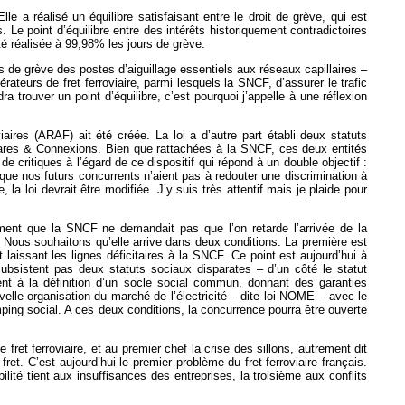
 a réalisé un équilibre satisfaisant entre le droit de grève, qui est
 Le point d’équilibre entre des intérêts historiquement contradictoires
é réalisée à 99,98% les jours de grève.
s de grève des postes d’aiguillage essentiels aux réseaux capillaires –
ateurs de fret ferroviaire, parmi lesquels la SNCF, d’assurer le trafic
a trouver un point d’équilibre, c’est pourquoi j’appelle à une réflexion
ires (ARAF) ait été créée. La loi a d’autre part établi deux statuts
s – Gares & Connexions. Bien que rattachées à la SNCF, ces deux entités
de critiques à l’égard de ce dispositif qui répond à un double objectif :
 que nos futurs concurrents n’aient pas à redouter une discrimination à
 la loi devrait être modifiée. J’y suis très attentif mais je plaide pour
ement que la SNCF ne demandait pas que l’on retarde l’arrivée de la
e. Nous souhaitons qu’elle arrive dans deux conditions. La première est
 laissant les lignes déficitaires à la SNCF. Ce point est aujourd’hui à
bsistent pas deux statuts sociaux disparates – d’un côté le statut
ment à la définition d’un socle social commun, donnant des garanties
elle organisation du marché de l’électricité – dite loi NOME – avec le
dumping social. A ces deux conditions, la concurrence pourra être ouverte
fret ferroviaire, et au premier chef la crise des sillons, autrement dit
et. C’est aujourd’hui le premier problème du fret ferroviaire français.
ité tient aux insuffisances des entreprises, la troisième aux conflits