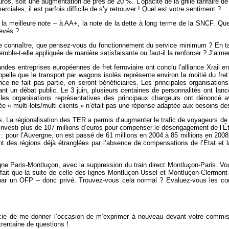
ros, soit une augmentation de près de 20 %. L’opacité de la grille tarifaire d
rciales, il est parfois difficile de s’y retrouver ! Quel est votre sentiment ?
 meilleure note – à AA+, la note de la dette à long terme de la SNCF. Quell
evés ?
e connaître, que pensez-vous du fonctionnement du service minimum ? En tant 
mble-t-elle appliquée de manière satisfaisante ou faut-il la renforcer ? J’a
andes entreprises européennes de fret ferroviaire ont conclu l’alliance Xrail e
elle que le transport par wagons isolés représente environ la moitié du fret 
nce ne fait pas partie, en seront bénéficiaires. Les principales organisati
un débat public. Le 3 juin, plusieurs centaines de personnalités ont lancé u
 les organisations représentatives des principaux chargeurs ont dénoncé a
 « multi-lots/multi-clients » n’était pas une réponse adaptée aux besoins d
. La régionalisation des TER a permis d’augmenter le trafic de voyageurs de 
i investi plus de 107 millions d’euros pour compenser le désengagement de l’É
 : pour l’Auvergne, on est passé de 61 millions en 2004 à 85 millions en 20
nt des régions déjà étranglées par l’absence de compensations de l’État et la 
gne Paris-Montluçon, avec la suppression du train direct Montluçon-Paris. Vous
ait que la suite de celle des lignes Montluçon-Ussel et Montluçon-Clermont-F
e par un OFP – donc privé. Trouvez-vous cela normal ? Evaluez-vous les
e de me donner l’occasion de m’exprimer à nouveau devant votre commissi
rentaine de questions !