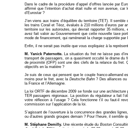
Dans le cadre de la procédure d’appel d’offres lancée par Eur
affirmé que l’intention d’achat était nulle et non avenue, c
d’Eurostar ?
J’en viens aux trains d’équilibre du territoire (TET). Il sembl
les trains Corail et Téoz, évalués à 210 millions d’euros par
territoire sur les autoroutes, qui devrait rapporter 35 million
avez fait valoir au Gouvernement que cette nouvelle taxe port
mode de financement, qui ramènerait la charge supportée par 
Enfin, il ne serait pas inutile que vous expliquiez à la représe
M. Yanick Paternotte.
La situation du fret ne laisse pas d’i
transport de passagers, on a quasiment occulté le drame du fr
de proximité (OFP) sont une des clefs de la relance du fret.
objectifs en la matière ?
Je suis de ceux qui pensent que le couple franco-allemand est
moins pour le fret, avec la
Deutsche Bahn
? Des alliances ou 
la France et l’Allemagne.
La loi ORTF de décembre 2009 se fonde sur une architecture pr
TER passagers régionaux. La position du régulateur a fait l’
votre réflexion à l’usage ? Cela fonctionne t’il ou faut-il 
commission sur l’application de la loi.
S’agissant de l’ouverture à la concurrence des grandes lignes
ou d’autres grands groupes demain ? Pour l’heure, il semble qu
M. Stéphane Demilly.
Une récente étude du
Boston Consulti