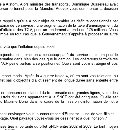
ré à Alstom. Alors ministre des transports, Dominique Bussereau avait
traverser le tunnel sous la Manche. Pouvez-vous commenter la décision
Je rappelle qu’elle a pour objet de combler les déficits occasionnés par
nisatrice de ce service : une augmentation de la taxe d’aménagement du
ffre d’affaires des TGV, pour un rendement attendu de 175 millions. Vous
 semble en tout cas que le Gouvernement s’apprête à proposer un autre
s vite que l’inflation depuis 2002.
conjoncturelle ; or si on a beaucoup parlé du service minimum pour le
ternative dans bien des cas que le camion. Les opérateurs ferroviaires
CF peine parfois à se positionner. Quels sont votre stratégie et vos
eport modal. Après la « guerre froide », où en sont vos relations, au
fet pas d’objectifs d’allotissement de longue durée sans entente entre
en concurrence d’abord du fret, ensuite des grandes lignes, voire des
 trois divisions appartenant à la SNCF ont été critiquées. Quelle est
 avec Maxime Bono dans le cadre de la mission d’information de notre
ment envisagez-vous la concurrence d’Eurostar – une de vos filiales –
abotage. Quel paysage voyez-vous se dessiner et à quel horizon ?
se très importante du billet SNCF entre 2002 et 2009. Le tarif moyen