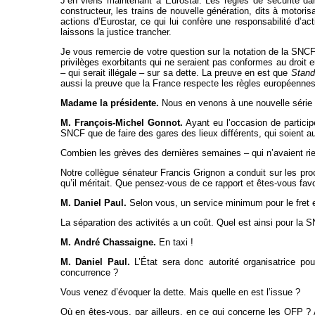
J’en viens maintenant à Eurostar. Les règles de sécurité da
constructeur, les trains de nouvelle génération, dits à motori
actions d’Eurostar, ce qui lui confère une responsabilité d’ac
laissons la justice trancher.
Je vous remercie de votre question sur la notation de la SNCF,
privilèges exorbitants qui ne seraient pas conformes au droit e
– qui serait illégale – sur sa dette. La preuve en est que
Stand
aussi la preuve que la France respecte les règles européenne
Madame la présidente.
Nous en venons à une nouvelle série 
M. François-Michel Gonnot.
Ayant eu l’occasion de particip
SNCF que de faire des gares des lieux différents, qui soient au
Combien les grèves des dernières semaines – qui n’avaient rie
Notre collègue sénateur Francis Grignon a conduit sur les proc
qu’il méritait. Que pensez-vous de ce rapport et êtes-vous favo
M. Daniel Paul.
Selon vous, un service minimum pour le fret es
La séparation des activités a un coût. Quel est ainsi pour la
M. André Chassaigne.
En taxi !
M. Daniel Paul.
L’État sera donc autorité organisatrice pou
concurrence ?
Vous venez d’évoquer la dette. Mais quelle en est l’issue ?
Où en êtes-vous, par ailleurs, en ce qui concerne les OFP ? A