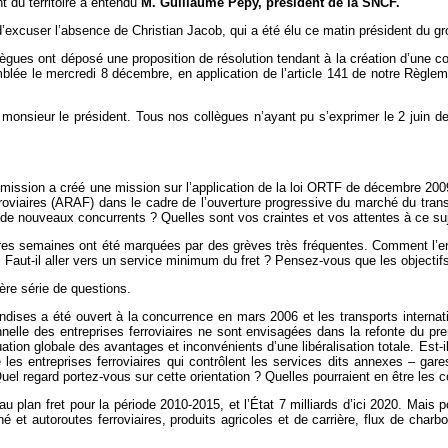
du territoire a entendu
M. Guillaume Pepy, président de la SNCF.
’excuser l’absence de Christian Jacob, qui a été élu ce matin président du g
gues ont déposé une proposition de résolution tendant à la création d’une comm
semblée le mercredi 8 décembre, en application de l’article 141 de notre Règ
nsieur le président. Tous nos collègues n’ayant pu s’exprimer le 2 juin der
ission a créé une mission sur l’application de la loi ORTF de décembre 2009
 ferroviaires (ARAF) dans le cadre de l’ouverture progressive du marché du tra
de nouveaux concurrents ? Quelles sont vos craintes et vos attentes à ce suj
res semaines ont été marquées par des grèves très fréquentes. Comment l’entr
s. Faut-il aller vers un service minimum du fret ? Pensez-vous que les objecti
ère série de questions.
ndises a été ouvert à la concurrence en mars 2006 et les transports internat
tionnelle des entreprises ferroviaires ne sont envisagées dans la refonte du 
tion globale des avantages et inconvénients d’une libéralisation totale. Est
les entreprises ferroviaires qui contrôlent les services dits annexes – gares
Quel regard portez-vous sur cette orientation ? Quelles pourraient en être le
 au plan fret pour la période 2010-2015, et l’État 7 milliards d’ici 2020. Ma
 et autoroutes ferroviaires, produits agricoles et de carrière, flux de charb