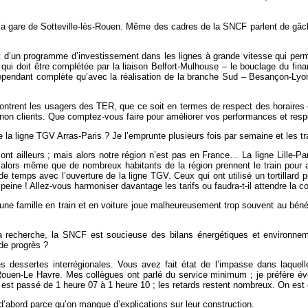
la gare de Sotteville-lès-Rouen. Même des cadres de la SNCF parlent de gâchi
 d’un programme d’investissement dans les lignes à grande vitesse qui perme
 qui doit être complétée par la liaison Belfort-Mulhouse – le bouclage du fi
cependant complète qu’avec la réalisation de la branche Sud – Besançon-Lyon
encontrent les usagers des TER, que ce soit en termes de respect des horair
non clients. Que comptez-vous faire pour améliorer vos performances et resp
a ligne TGV Arras-Paris ? Je l’emprunte plusieurs fois par semaine et les tra
sont ailleurs ; mais alors notre région n’est pas en France… La ligne Lille-Pa
 alors même que de nombreux habitants de la région prennent le train pour al
 temps avec l’ouverture de la ligne TGV. Ceux qui ont utilisé un tortillard 
peine ! Allez-vous harmoniser davantage les tarifs ou faudra-t-il attendre la 
une famille en train et en voiture joue malheureusement trop souvent au bén
a recherche, la SNCF est soucieuse des bilans énergétiques et environneme
de progrès ?
 dessertes interrégionales. Vous avez fait état de l’impasse dans laquell
s-Rouen-Le Havre. Mes collègues ont parlé du service minimum ; je préfère é
est passé de 1 heure 07 à 1 heure 10 ; les retards restent nombreux. On est en
t d’abord parce qu’on manque d’explications sur leur construction.