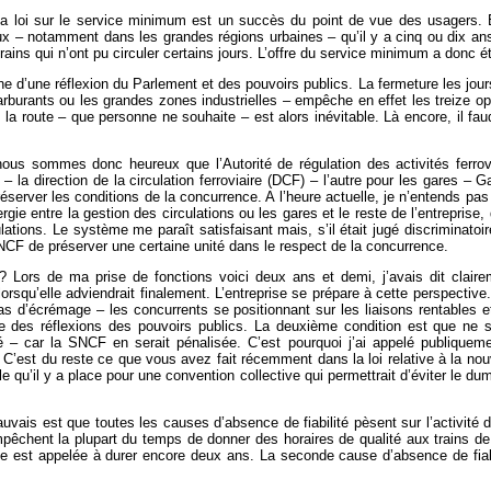
a loi sur le service minimum est un succès du point de vue des usagers. Elle
eux – notamment dans les grandes régions urbaines – qu’il y a cinq ou dix ans.
ns qui n’ont pu circuler certains jours. L’offre du service minimum a donc ét
ne d’une réflexion du Parlement et des pouvoirs publics. La fermeture les jour
rburants ou les grandes zones industrielles – empêche en effet les treize opér
a route – que personne ne souhaite – est alors inévitable. Là encore, il faudr
ous sommes donc heureux que l’Autorité de régulation des activités ferrovia
ons – la direction de la circulation ferroviaire (DCF) – l’autre pour les gare
réserver les conditions de la concurrence. A l’heure actuelle, je n’entends pas 
ie entre la gestion des circulations ou les gares et le reste de l’entreprise,
ations. Le système me paraît satisfaisant mais, s’il était jugé discriminatoire,
NCF de préserver une certaine unité dans le respect de la concurrence.
 ? Lors de ma prise de fonctions voici deux ans et demi, j’avais dit clair
lorsqu’elle adviendrait finalement. L’entreprise se prépare à cette perspectiv
pas d’écrémage – les concurrents se positionnant sur les liaisons rentables et
 des réflexions des pouvoirs publics. La deuxième condition est que ne su
ivé – car la SNCF en serait pénalisée. C’est pourquoi j’ai appelé publique
’est du reste ce que vous avez fait récemment dans la loi relative à la nouv
ble qu’il y a place pour une convention collective qui permettrait d’éviter le 
vais est que toutes les causes d’absence de fiabilité pèsent sur l’activité de 
pêchent la plupart du temps de donner des horaires de qualité aux trains de fr
ise est appelée à durer encore deux ans. La seconde cause d’absence de fiabil