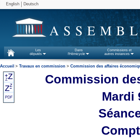
English
Deutsch
ASSEMBL
Les
Dans
Commissions et
députés
l'Hémicycle
autres instances
Accueil
>
Travaux en commission
>
Commission des affaires économiq
Commission des
Mardi 
Séance
Compte