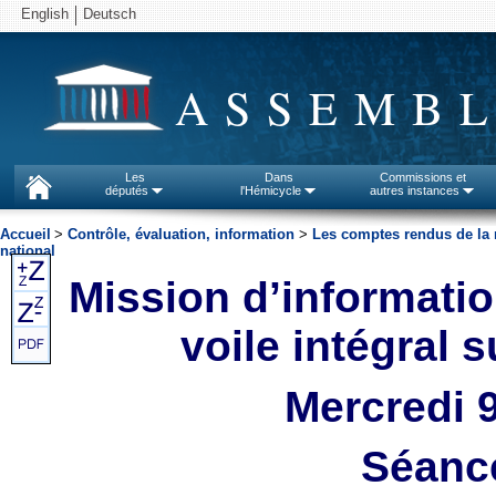
English
Deutsch
ASSEMBL
Les
Dans
Commissions et
députés
l'Hémicycle
autres instances
Accueil
>
Contrôle, évaluation, information
>
Les comptes rendus de la mi
national
Mission d’informatio
voile intégral s
Mercredi 
Séanc