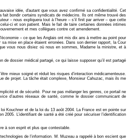
uvaise idée, d'autant que vous avez confirmé sa confidentialité. Cet
a fait bondir certains syndicats de médecins. Ils ont même trouvé des
r – nous expliquera tout à l’heure – s’il finit par arriver – que cette
celui-ci et son patient. Mais le fait de taire certaines données intimes
e Gouvernement et mes collègues contre cet amendement.
l'économie – ce que les Anglais ont mis dix ans à mettre au point pour
ur sa mise en place étaient erronées. Dans son dernier rapport, la Cour
nc que vous nous disiez où nous en sommes, Madame la ministre, et à
on de dossier médical partagé, ce qui laisse supposer qu’il est partagé
d’être mieux soigné et réduit les risques d’interaction médicamenteuse.
vue de projet. La tâche était complexe, Monsieur Cahuzac, mais ils me
mplicité et de sécurité. Pour ne pas mélanger les genres, ce portail ne
service d’autres réseaux de santé, comme le dossier communicant de
i Kouchner et de la loi du 13 août 2004. La France est en pointe sur
 2005. L’identifiant de santé a été créé pour sécuriser l’identification
ire à son esprit et plus que contestable.
s technologies de l’information. M. Muzeau a rappelé à bon escient que