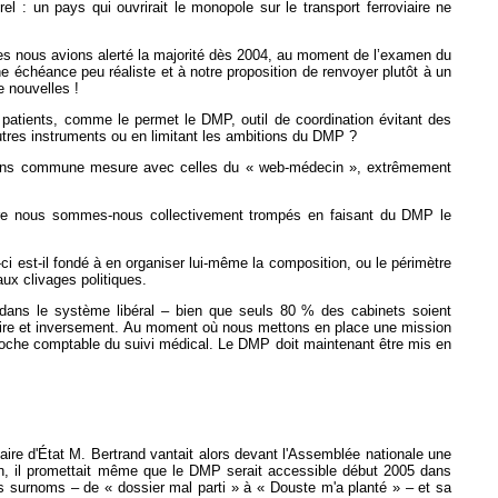
l : un pays qui ouvrirait le monopole sur le transport ferroviaire ne
les nous avions alerté la majorité dès 2004, au moment de l’examen du
ne échéance peu réaliste et à notre proposition de renvoyer plutôt à un
e nouvelles !
s patients, comme le permet le DMP, outil de coordination évitant des
autres instruments ou en limitant les ambitions du DMP ?
 sans commune mesure avec celles du « web-médecin », extrêmement
t-être nous sommes-nous collectivement trompés en faisant du DMP le
i-ci est-il fondé à en organiser lui-même la composition, ou le périmètre
ux clivages politiques.
te dans le système libéral – bien que seuls 80 % des cabinets soient
ulatoire et inversement. Au moment où nous mettons en place une mission
approche comptable du suivi médical. Le DMP doit maintenant être mis en
ire d'État M. Bertrand vantait alors devant l'Assemblée nationale une
an, il promettait même que le DMP serait accessible début 2005 dans
urs surnoms – de « dossier mal parti » à « Douste m'a planté » – et sa