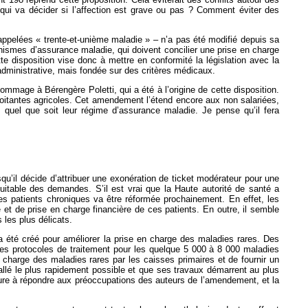
, qui va décider si l’affection est grave ou pas ? Comment éviter des
 appelées « trente-et-unième maladie » – n’a pas été modifié depuis sa
ismes d’assurance maladie, qui doivent concilier une prise en charge
tte disposition vise donc à mettre en conformité la législation avec la
 administrative, mais fondée sur des critères médicaux.
ommage à Bérengère Poletti, qui a été à l’origine de cette disposition.
xploitantes agricoles. Cet amendement l’étend encore aux non salariées,
, quel que soit leur régime d’assurance maladie. Je pense qu’il fera
u’il décide d’attribuer une exonération de ticket modérateur pour une
quitable des demandes. S’il est vrai que la Haute autorité de santé a
es patients chroniques va être réformée prochainement. En effet, les
e et de prise en charge financière de ces patients. En outre, il semble
 les plus délicats.
a été créé pour améliorer la prise en charge des maladies rares. Des
des protocoles de traitement pour les quelque 5 000 à 8 000 maladies
 charge des maladies rares par les caisses primaires et de fournir un
allé le plus rapidement possible et que ses travaux démarrent au plus
re à répondre aux préoccupations des auteurs de l’amendement, et la