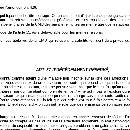
que l’amendement 428.
épublique qui doit être partagé. Or, un sentiment d’injustice se propage dan
ant s’ils refusent un médicament générique, ce n’est pas le cas des titulair
es bénéficiaires de la CMU devraient être incités au même titre que les autres
os de l’article 35. Avis défavorable pour les mêmes raisons.
 Les titulaires de la CMU qui refusent la substitution sont déjà privés du
ART. 37 (PRÉCÉDEMMENT RÉSERVÉ)
econnu comme atteint d’une maladie non inscrite sur la liste des affections
s. Vous souhaitez durcir le système, de sorte que le seul fait qu’un traitemen
 maladie est important, mais ne pensez-vous pas que le seul fait qu’un traitem
 critères, par qui, pendant combien de temps ? – ne suffit pas à l’exclure du
 pas raison jusqu’à maintenant de prendre en charge ces traitements coûteux
j’attire votre attention sur la fait que cet article est tout à fait contraire à
apport Briet-Fragonard – on connaît le rôle que ces éminents personnages jou
rge au titre des ALD augmente d’année en année. Essayer de réduire l’accè
ndre en compte les cas où plusieurs affections entraînent un état pathologiqu
lues du dispositif. Se pose aussi un grave problème d’inégalité selon la ca
 les réponses aux demandes de prise en charge des ALD, et mon amendement 1