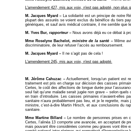
L'amendement 427, mis aux voix, n'est pas adopté, non plus 
M. Jacques Myard –
La solidarité est un principe de notre R
plupart des assurés se voient exclus du bénéfice du tiers pay
génériques, et sauf avis médical contraire, il me semble que l
M. Yves Bur
, rapporteur
–
Nous avons déjà eu ce débat à prop
Mme Roselyne Bachelot,
ministre de la santé
–
Même avis.
discriminatoire, de leur refuser l’accès au remboursement.
M. Jacques Myard –
Il ne s’agit pas de cela !
L'amendement 245, mis aux voix, n'est pas adopté.
M. Jérôme Cahuzac –
Actuellement, lorsqu‘un patient est r
traitement est pris en charge sur décision des caisses primaire
Certes, le coût des affections de longue durée pour l’assurance
seul fait qu’une maladie serait jugée non grave – selon quels
en train d’introduire. Les caisses primaires n’avaient-elles
sanitaire n‘aura probablement pas lieu, et je le regrette, mais 
ministre, c’est-à-dire Martin Hirsch, et aux conclusions du r
sanitaire.
Mme Martine Billard –
Le nombre de personnes prises en cha
Certes, l’alinéa 13 comporte une avancée, en acceptant de pre
mais pouvant être considérées comme peu graves vont être exc
comité national inter-régimes qui permettrait d’homogénéiser