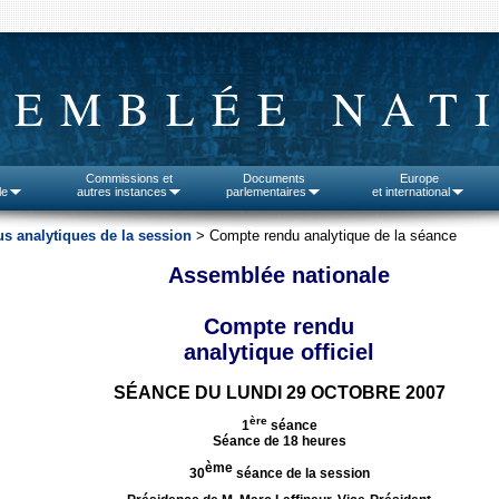
SEMBLÉE NAT
Commissions et
Documents
Europe
le
autres instances
parlementaires
et international
s analytiques de la session
> Compte rendu analytique de la séance
Assemblée nationale
Compte rendu
analytique officiel
SÉANCE DU LUNDI 29 OCTOBRE 2007
ère
1
séance
Séance de 18 heures
ème
30
séance de la session