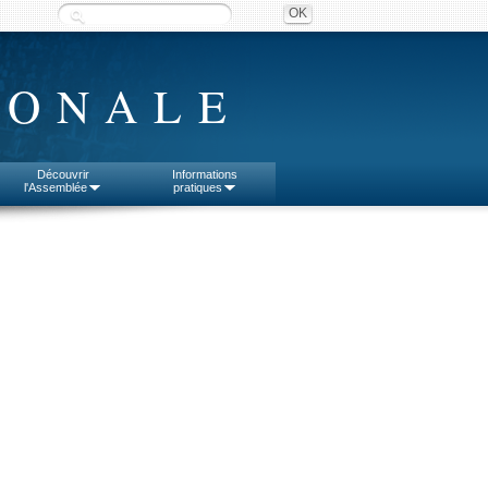
IONALE
Découvrir
Informations
l'Assemblée
pratiques