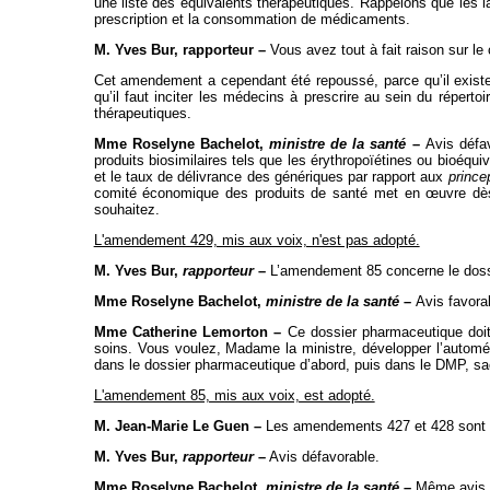
une liste des équivalents thérapeutiques. Rappelons que les 
prescription et la consommation de médicaments.
M. Yves Bur, rapporteur –
Vous avez tout à fait raison sur le 
Cet amendement a cependant été repoussé, parce qu’il existe 
qu’il faut inciter les médecins à prescrire au sein du réperto
thérapeutiques.
Mme Roselyne Bachelot,
ministre de la santé
–
Avis défav
produits biosimilaires tels que les érythropoïétines ou bioéquiv
et le taux de délivrance des génériques par rapport aux
prince
comité économique des produits de santé met en œuvre dès 
souhaitez.
L'amendement 429, mis aux voix, n'est pas adopté.
M. Yves Bur,
rapporteur
–
L’amendement 85 concerne le dossi
Mme Roselyne Bachelot,
ministre de la santé
–
Avis favora
Mme Catherine Lemorton –
Ce dossier pharmaceutique doit
soins. Vous voulez, Madame la ministre, développer l’automéd
dans le dossier pharmaceutique d’abord, puis dans le DMP, sach
L'amendement 85, mis aux voix, est adopté.
M. Jean-Marie Le Guen –
Les amendements 427 et 428 sont 
M. Yves Bur,
rapporteur
–
Avis défavorable.
Mme Roselyne Bachelot,
ministre de la santé
–
Même avis.