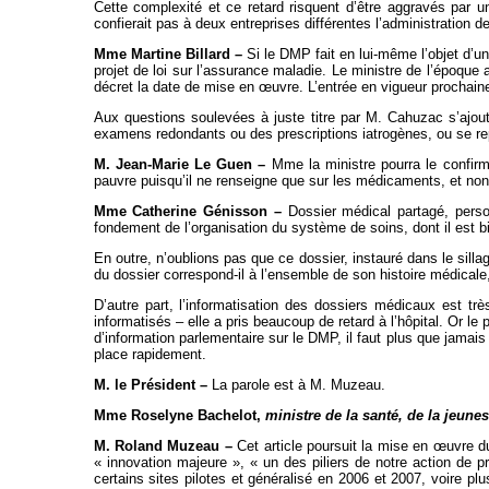
Cette complexité et ce retard risquent d’être aggravés par u
confierait pas à deux entreprises différentes l’administration de
Mme Martine Billard –
Si le DMP fait en lui-même l’objet d’u
projet de loi sur l’assurance maladie. Le ministre de l’époque
décret la date de mise en œuvre. L’entrée en vigueur prochaine
Aux questions soulevées à juste titre par M. Cahuzac s’ajout
examens redondants ou des prescriptions iatrogènes, ou se repl
M. Jean-Marie Le Guen –
Mme la ministre pourra le confir
pauvre puisqu’il ne renseigne que sur les médicaments, et non 
Mme Catherine Génisson –
Dossier médical partagé, perso
fondement de l’organisation du système de soins, dont il est b
En outre, n’oublions pas que ce dossier, instauré dans le sillag
du dossier correspond-il à l’ensemble de son histoire médicale,
D’autre part, l’informatisation des dossiers médicaux est t
informatisés – elle a pris beaucoup de retard à l’hôpital. Or 
d’information parlementaire sur le DMP, il faut plus que jamai
place rapidement.
M. le Président –
La parole est à M. Muzeau.
Mme Roselyne Bachelot,
ministre de la santé, de la jeune
M. Roland Muzeau –
Cet article poursuit la mise en œuvre d
« innovation majeure », « un des piliers de notre action de
certains sites pilotes et généralisé en 2006 et 2007, voire p