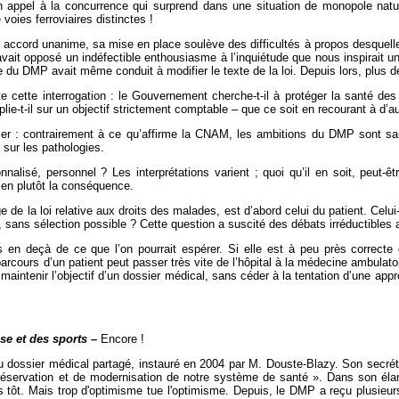
n appel à la concurrence qui surprend dans une situation de monopole nature
 voies ferroviaires distinctes !
n accord unanime, sa mise en place soulève des difficultés à propos desquel
 avait opposé un indéfectible enthousiasme à l’inquiétude que nous inspirait u
 du DMP avait même conduit à modifier le texte de la loi. Depuis lors, plus d
e cette interrogation : le Gouvernement cherche-t-il à protéger la santé de
ie-t-il sur un objectif strictement comptable – que ce soit en recourant à d’
mer : contrairement à ce qu’affirme la CNAM, les ambitions du DMP sont
sur les pathologies.
nnalisé, personnel ? Les interprétations varient ; quoi qu’il en soit, peu
ien plutôt la conséquence.
e de la loi relative aux droits des malades, est d’abord celui du patient. Celu
 sans sélection possible ? Cette question a suscité des débats irréductibles a
rès en deçà de ce que l’on pourrait espérer. Si elle est à peu près correc
le parcours d’un patient peut passer très vite de l’hôpital à la médecine amb
s maintenir l’objectif d’un dossier médical, sans céder à la tentation d’une 
sse et des sports
–
Encore !
u dossier médical partagé, instauré en 2004 par M. Douste-Blazy. Son secréta
 préservation et de modernisation de notre système de santé ». Dans son él
lus tôt. Mais trop d'optimisme tue l'optimisme. Depuis, le DMP a reçu plusie