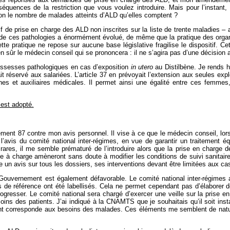
nséquences de la restriction que vous voulez introduire. Mais pour l’instant
lon le nombre de malades atteints d’ALD qu’elles comptent ?
if de prise en charge des ALD non inscrites sur la liste de trente maladies –
e de ces pathologies a énormément évolué, de même que la pratique des organ
te pratique ne repose sur aucune base législative fragilise le dispositif. Ce
en sûr le médecin conseil qui se prononcera : il ne s’agira pas d’une décision
ossesses pathologiques en cas d’exposition
in utero
au Distilbène. Je rends h
tait réservé aux salariées. L’article 37 en prévoyait l’extension aux seules e
nnes et auxiliaires médicales. Il permet ainsi une égalité entre ces femmes
est adopté.
nt 87 contre mon avis personnel. Il vise à ce que le médecin conseil, lorsq
l’avis du comité national inter-régimes, en vue de garantir un traitement é
res, il me semble prématuré de l’introduire alors que la prise en charge d
ste à charge amèneront sans doute à modifier les conditions de suivi sanitair
un avis sur tous les dossiers, ses interventions devant être limitées aux cas
 Gouvernement est également défavorable. Le comité national inter-régimes 
s de référence ont été labellisés. Cela ne permet cependant pas d’élaborer 
resser. Le comité national sera chargé d’exercer une veille sur la prise en
ns des patients. J’ai indiqué à la CNAMTS que je souhaitais qu’il soit inst
ment corresponde aux besoins des malades. Ces éléments me semblent de natu