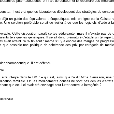
laboratoires pharmaceutiques ont l’art de contourner le répertoire des médi
constat. Il est vrai que les laboratoires développent des stratégies de contour
déjà un guide des équivalents thérapeutiques, mis en ligne par la Caisse na
ire. Une solution préférable serait de veiller à ce que les logiciels d’aide à
orable. Cette disposition paraît certes séduisante, mais il n’existe pas de d
alents tels que les génériques. Il serait donc prématuré d’établir un tel réper
ps
avait atteint 74 % fin août : même s’il y a encore des marges de progress
que possible une politique de cohérence des prix par catégorie de médic
er pharmaceutique. Il est défendu.
ble.
 être intégré dans le DMP – qui est, ainsi que l’a dit Mme Génisson, une 
ication familiale. Or, les médicaments conseil ne sont pas dénués d’effets 
ant que celui-ci avait été envisagé pour lutter contre la iatrogénie ?
défendus.