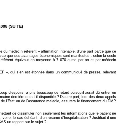
008 (SUITE)
 du médecin référent – affirmation intenable, d’une part parce que ce
parce que ses avantages économiques sont manifestes : selon la seule
it référent équivaut en moyenne à 7 070 euros par an et par médecin
EDREF –, qui s’en est étonnée dans un communiqué de presse, relevant
up d’espoirs, a pris beaucoup de retard puisqu’il aurait dû entrer en
maine dernière sera-t-il disponible ? D’autre part, lors des deux appels
ui, de l’État ou de l’assurance maladie, assurera le financement du DMP
ettant de dissimuler non seulement les informations que le patient ne
ire, le cas échéant, d’un résumé d’hospitalisation ? Justifiait-il une
AS un rapport sur le sujet ?