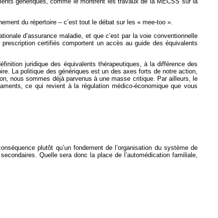
caments génériques, comme le montrent les travaux de la MECSS sur la
nement du répertoire – c’est tout le débat sur les « mee-too ».
tionale d’assurance maladie, et que c’est par la voie conventionnelle
 la prescription certifiés comportent un accès au guide des équivalents
éfinition juridique des équivalents thérapeutiques, à la différence des
toire. La politique des génériques est un des axes forts de notre action,
ion, nous sommes déjà parvenus à une masse critique. Par ailleurs, le
aments, ce qui revient à la régulation médico-économique que vous
conséquence plutôt qu’un fondement de l’organisation du système de
secondaires. Quelle sera donc la place de l’automédication familiale,