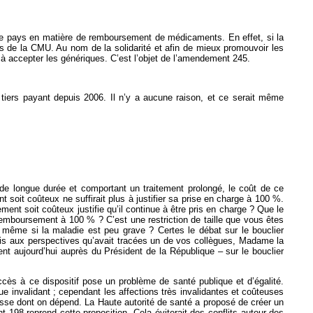
s le pays en matière de remboursement de médicaments. En effet, si la
es de la CMU. Au nom de la solidarité et afin de mieux promouvoir les
 à accepter les génériques. C’est l’objet de l’amendement 245.
 tiers payant depuis 2006. Il n’y a aucune raison, et ce serait même
 de longue durée et comportant un traitement prolongé, le coût de ce
t soit coûteux ne suffirait plus à justifier sa prise en charge à 100 %.
ent soit coûteux justifie qu’il continue à être pris en charge ? Que le
 remboursement à 100 % ? C’est une restriction de taille que vous êtes
, même si la maladie est peu grave ? Certes le débat sur le bouclier
 la fois aux perspectives qu’avait tracées un de vos collègues, Madame la
ent aujourd’hui auprès du Président de la République – sur le bouclier
s à ce dispositif pose un problème de santé publique et d’égalité.
e invalidant ; cependant les affections très invalidantes et coûteuses
isse dont on dépend. La Haute autorité de santé a proposé de créer un
98 reprend cette proposition. Cela éviterait des conflits autour des