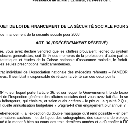
Présidence de M. Marc Laffineur, Vice-Président
JET DE LOI DE FINANCEMENT DE LA SÉCURITÉ SOCIALE POUR 2
i de financement de la sécurité sociale pour 2008.
ART. 36 (PRÉCÉDEMMENT RÉSERVÉ)
, vous avez déclaré vendredi que les chiffres prouvaient l’échec du système
decins généralistes, soit 15 % des membres de la profession, d’autre part 
tatistiques et études de la Caisse nationale d’assurance maladie, le forfa
 les seules prescriptions médicamenteuses.
ontrat individuel de l’Association nationale des médecins référents – l’AM
us. Il semblait indispensable de rétablir la vérité sur ces deux points.
–, sur lequel porte l’article 36, et sur lequel le Gouvernement fonde beauco
 de l’Inspection générale des affaires sociales dont vous avez fait état la se
 hébergeurs, qui choisira, et selon quels critères – le prix ou la qualité ? Q
n quelle annualisation budgétaire ? S’agira-t-il d’un engagement pluriannuel ?
b-médecin », à l’exception du double masquage qu’il rend possible – en perm
ations cachées – et de l’ajout des radiographies, des examens de biologie, vo
é à la mener à bien au cours des trois dernières années et a dû confier à l’IG