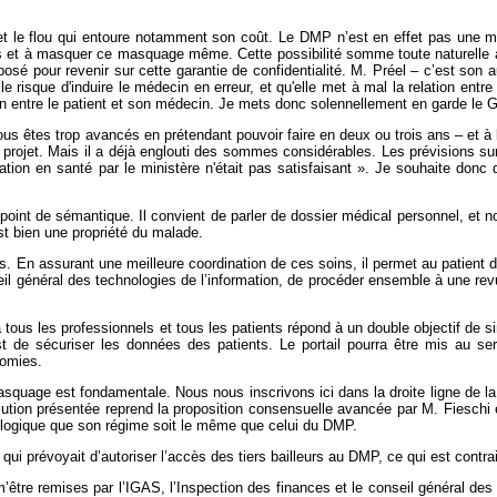
t le flou qui entoure notamment son coût. Le DMP n’est en effet pas une ma
ées et à masquer ce masquage même. Cette possibilité somme toute naturelle 
pour revenir sur cette garantie de confidentialité. M. Préel – c’est son auteu
risque d'induire le médecin en erreur, et qu'elle met à mal la relation entre 
on entre le patient et son médecin. Je mets donc solennellement en garde l
us êtes trop avancés en prétendant pouvoir faire en deux ou trois ans – et à 
 de projet. Mais il a déjà englouti des sommes considérables. Les prévisions s
tion en santé par le ministère n'était pas satisfaisant ». Je souhaite do
point de sémantique. Il convient de parler de dossier médical personnel, et n
st bien une propriété du malade.
ns. En assurant une meilleure coordination de ces soins, il permet au patient 
eil général des technologies de l’information, de procéder ensemble à une re
ous les professionnels et tous les patients répond à un double objectif de si
est de sécuriser les données des patients. Le portail pourra être mis au 
nomies.
ge est fondamentale. Nous nous inscrivons ici dans la droite ligne de la lo
lution présentée reprend la proposition consensuelle avancée par M. Fieschi en
c logique que son régime soit le même que celui du DMP.
qui prévoyait d’autoriser l’accès des tiers bailleurs au DMP, ce qui est contra
’être remises par l’IGAS, l’Inspection des finances et le conseil général de