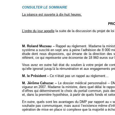
CONSULTER LE SOMMAIRE
La séance est ouverte à dix-huit heures.
PRO
L’ordre du jour appelle
la suite de la discussion du projet de lo
M. Roland Muzeau –
Rappel au règlement. Madame la ministre
système a suscité en sept ans à peine l’adhésion de 8 000 mé
étude dont nous disposions, qui émane de la direction des s
référent, ce qui représente une économie de 18 960 euros sur
Vous avez en outre fait état du soutien à votre projet de c
qu’elle ignorait jusqu’à la rémunération et aux engagements prév
M. le Président –
Ce n’était pas un rappel au règlement…
M. Jérôme Cahuzac –
Le dossier médical personnalisé – DMP 
vigueur en 2007. Madame la ministre, dans quel délai le rapport
d’offres qui détermineront le choix du portail commun, puis des
et, dans la première hypothèse, à partir de quels fonds et selo
En outre, quels sont les avantages du DMP par rapport au « we
souhaite pas communiquer, mais aussi l’existence même d’inform
opération de mise en place si complexe que la majorité a échou