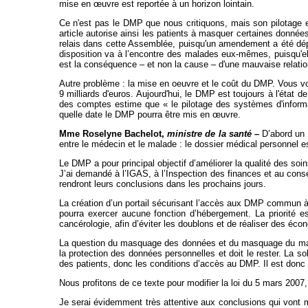
mise en œuvre est reportée à un horizon lointain.
Ce n'est pas le DMP que nous critiquons, mais son pilotage e
article autorise ainsi les patients à masquer certaines donn
relais dans cette Assemblée, puisqu'un amendement a été déposé 
disposition va à l’encontre des malades eux-mêmes, puisqu'elle 
est la conséquence – et non la cause – d'une mauvaise relati
Autre problème : la mise en oeuvre et le coût du DMP. Vous vo
9 milliards d'euros. Aujourd'hui, le DMP est toujours à l'état
des comptes estime que « le pilotage des systèmes d'informa
quelle date le DMP pourra être mis en œuvre.
Mme Roselyne Bachelot,
ministre de la santé
–
D’abord un 
entre le médecin et le malade : le dossier médical personnel e
Le DMP a pour principal objectif d’améliorer la qualité des soi
J’ai demandé à l’IGAS, à l’Inspection des finances et au cons
rendront leurs conclusions dans les prochains jours.
La création d’un portail sécurisant l’accès aux DMP commun à t
pourra exercer aucune fonction d’hébergement. La priorité 
cancérologie, afin d’éviter les doublons et de réaliser des éco
La question du masquage des données et du masquage du masqua
la protection des données personnelles et doit le rester. La so
des patients, donc les conditions d’accès au DMP. Il est don
Nous profitons de ce texte pour modifier la loi du 5 mars 2007, 
Je serai évidemment très attentive aux conclusions qui vont m