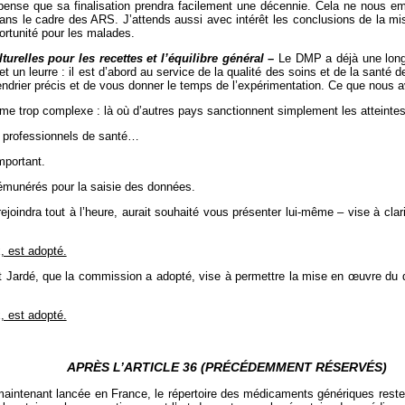
ense que sa finalisation prendra facilement une décennie. Cela ne nous em
dans le cadre des ARS. J’attends aussi avec intérêt les conclusions de la mi
rtunité pour les malades.
urelles pour les recettes et l’équilibre général
–
Le DMP a déjà une longue
un leurre : il est d’abord au service de la qualité des soins et de la santé d
endrier précis et de vous donner le temps de l’expérimentation. Ce que nous av
ème trop complexe : là où d’autres pays sanctionnent simplement les atteintes à 
s professionnels de santé…
mportant.
émunérés pour la saisie des données.
dra tout à l’heure, aurait souhaité vous présenter lui-même – vise à clarifier
 est adopté.
ardé, que la commission a adopté, vise à permettre la mise en œuvre du dos
 est adopté.
APRÈS L’ARTICLE 36 (PRÉCÉDEMMENT RÉSERVÉS)
 maintenant lancée en France, le répertoire des médicaments génériques rest