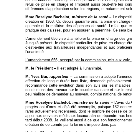
refus de prise en charge et limiterait aussi peut-être les co
différences d’appréciation selon les régions, et notamment se
Mme Roselyne Bachelot,
ministre de la santé
–
Le disposit
création en 1968. Or, depuis quarante ans, la prise en charg
optimale et la maîtrise des dépenses de santé. Le fait que cet
pratique des caisses, pour en assurer la pérennité. Ce sera bi
L’amendement 656 vise à améliorer la prise en charge des gr
Jusqu’à présent, le dispositif particulier de prise en charge é
c’est-à-dire aux travailleuses indépendantes et aux praticie
l’unanimité.
L'amendement 656, accepté par la commission, mis aux voix, 
M. le Président –
Il est adopté à l’unanimité.
M. Yves Bur,
rapporteur
– La commission a adopté l’amendeme
affection de longue durée hors liste, demande préalablement 
recommandé cette évolution dans son avis sur les maladies ra
conclusions des travaux sur le bouclier sanitaire et sur le re
peu réaliste de demander au nouveau comité national de rendre 
Mme Roselyne Bachelot,
ministre de la santé
–
L’avis du
progrès ont d’ores et déjà été accomplis, puisque 132 centre
rares actuellement recensées, dont le nombre ne cesse de prog
appui aux services médicaux locaux afin de répondre aux besoi
tard début 2008. Je veillerai aussi à ce que son fonctionne
création de ce comité par la loi ne s’impose donc pas.