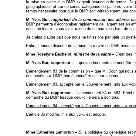
la mise en place d’un DMP exigeait beaucoup de temps. Je p
géographiques et sur certaines catégories de patients, voire 
temps nécessaire pour que le DMP soit véritablement une oppo
M. Yves Bur,
rapporteur de la commission des affaires cult
DMP permettra d’économiser rapidement de l’argent est en effet 
aussi un leurre : vous avez raison de ne pas vous fixer de cal
Je crains d’autre part que nous ne finissions par bâtir un syst
Enfin, il faudra discuter de la mise en œuvre du DMP avec le
Mme Roselyne Bachelot,
ministre de la santé
–
C’est très i
M. Yves Bur, rapporteur –
…qui voudront certainement être r
L’amendement 83 de la commission – que M. Door, qui nous rejoin
des accès aux DMP, non à connaître de leur contenu.
L'amendement 83, accepté par le Gouvernement, mis aux voix,
M. Yves Bur, rapporteur –
L’amendement 84 de MM. Préel et J
démarche du DMP lorsque celui-ci le sera à son tour.
L'amendement 84, accepté par le Gouvernement, mis aux voix,
L'article 36 modifié, mis aux voix, est adopté.
Mme Catherine Lemorton –
Si la politique du générique est