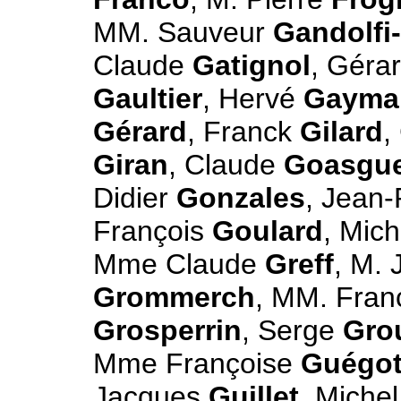
MM. Sauveur
Gandolfi
Claude
Gatignol
, Géra
Gaultier
, Hervé
Gayma
Gérard
, Franck
Gilard
,
Giran
, Claude
Goasgu
Didier
Gonzales
, Jean-
François
Goulard
, Mic
Mme Claude
Greff
, M.
Grommerch
, MM. Fran
Grosperrin
, Serge
Gro
Mme Françoise
Guégo
Jacques
Guillet
, Miche