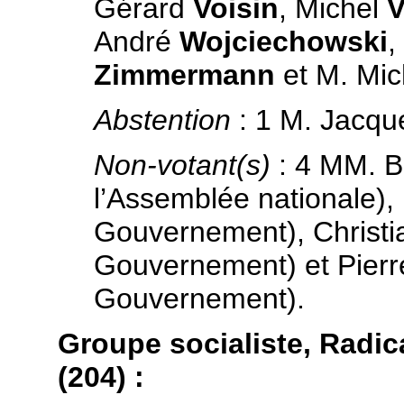
Gérard
Voisin
, Michel
V
André
Wojciechowski
,
Zimmermann
et M. Mi
Abstention
: 1 M. Jacq
Non-votant(s)
: 4 MM. 
l’Assemblée nationale),
Gouvernement), Christ
Gouvernement) et Pier
Gouvernement).
Groupe socialiste, Radic
(204) :