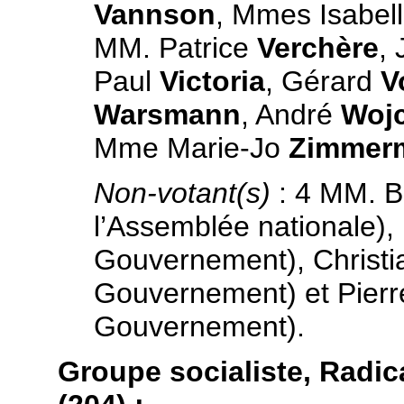
Vannson
, Mmes Isabel
MM. Patrice
Verchère
,
Paul
Victoria
, Gérard
V
Warsmann
, André
Woj
Mme Marie-Jo
Zimmer
Non-votant(s)
: 4 MM. 
l’Assemblée nationale),
Gouvernement), Christ
Gouvernement) et Pier
Gouvernement).
Groupe socialiste, Radic