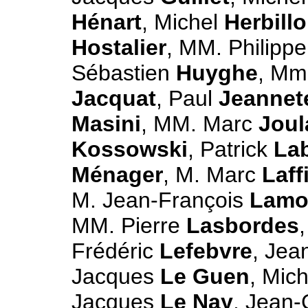
Hénart
, Michel
Herbill
Hostalier
, MM. Philipp
Sébastien
Huyghe
, Mm
Jacquat
, Paul
Jeannet
Masini
, MM. Marc
Joul
Kossowski
, Patrick
La
Ménager
, M. Marc
Laff
M. Jean-François
Lamo
MM. Pierre
Lasbordes
Frédéric
Lefebvre
, Je
Jacques
Le Guen
, Mic
Jacques
Le Nay
, Jean