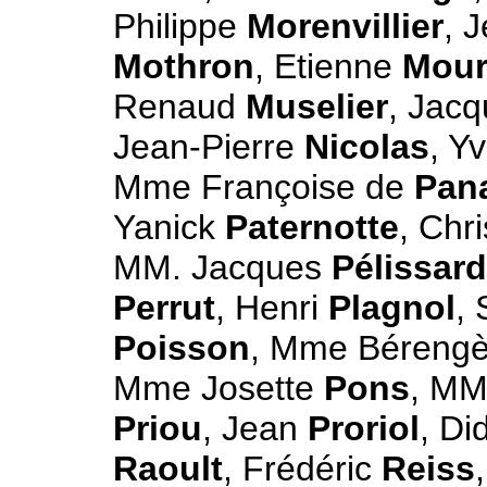
Philippe
Morenvillier
, 
Mothron
, Etienne
Mour
Renaud
Muselier
, Jac
Jean-Pierre
Nicolas
, Y
Mme Françoise de
Pan
Yanick
Paternotte
, Chr
MM. Jacques
Pélissard
Perrut
, Henri
Plagnol
,
Poisson
, Mme Béreng
Mme Josette
Pons
, MM
Priou
, Jean
Proriol
, Di
Raoult
, Frédéric
Reiss