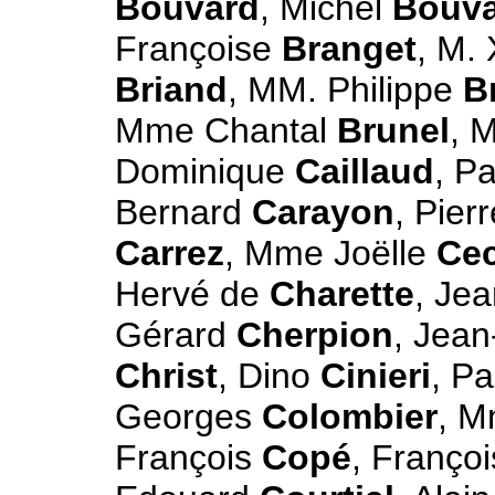
Bouvard
, Michel
Bouv
Françoise
Branget
, M.
Briand
, MM. Philippe
B
Mme Chantal
Brunel
, 
Dominique
Caillaud
, P
Bernard
Carayon
, Pier
Carrez
, Mme Joëlle
Cec
Hervé de
Charette
, Je
Gérard
Cherpion
, Jea
Christ
, Dino
Cinieri
, P
Georges
Colombier
, 
François
Copé
, Franço