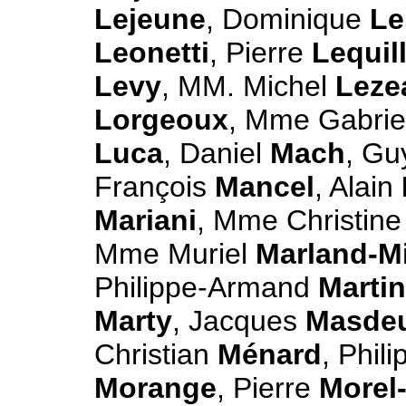
Lejeune
, Dominique
Le
Leonetti
, Pierre
Lequil
Levy
, MM. Michel
Leze
Lorgeoux
, Mme Gabrie
Luca
, Daniel
Mach
, G
François
Mancel
, Alain
Mariani
, Mme Christin
Mme Muriel
Marland-Mil
Philippe-Armand
Martin
Marty
, Jacques
Masde
Christian
Ménard
, Phil
Morange
, Pierre
Morel-