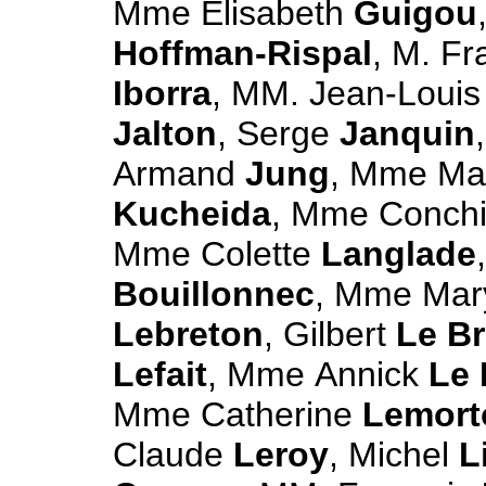
Mme Elisabeth
Guigou
Hoffman-Rispal
, M. F
Iborra
, MM. Jean-Loui
Jalton
, Serge
Janquin
Armand
Jung
, Mme Ma
Kucheida
, Mme Conch
Mme Colette
Langlade
Bouillonnec
, Mme Mar
Lebreton
, Gilbert
Le Br
Lefait
, Mme Annick
Le
Mme Catherine
Lemort
Claude
Leroy
, Michel
L