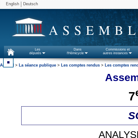
English
Deutsch
ASSEMBL
Les
Dans
Commissions et
députés
l'Hémicycle
autres instances
Accueil
>
La séance publique
>
Les comptes rendus
>
Les comptes rend
Assemb
7
S
ANALYS