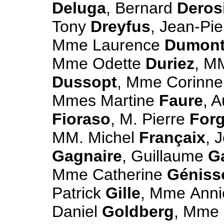
Deluga
, Bernard
Deros
Tony
Dreyfus
, Jean-Pi
Mme Laurence
Dumon
Mme Odette
Duriez
, M
Dussopt
, Mme Corinn
Mmes Martine
Faure
, A
Fioraso
, M. Pierre
For
MM. Michel
Françaix
, 
Gagnaire
, Guillaume
G
Mme Catherine
Géniss
Patrick
Gille
, Mme Ann
Daniel
Goldberg
, Mme