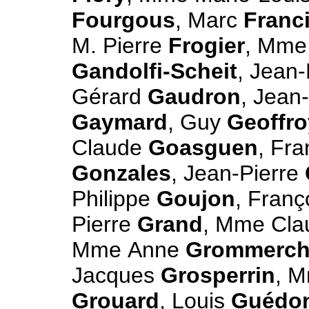
Fourgous
, Marc
Franc
M. Pierre
Frogier
, Mme
Gandolfi-Scheit
, Jean
Gérard
Gaudron
, Jean
Gaymard
, Guy
Geoffro
Claude
Goasguen
, Fr
Gonzales
, Jean-Pierre
Philippe
Goujon
, Franç
Pierre
Grand
, Mme Cl
Mme Anne
Grommerc
Jacques
Grosperrin
, M
Grouard
, Louis
Guédo