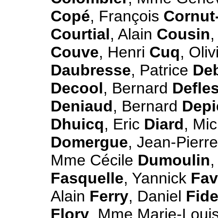
Copé
, François
Cornut-
Courtial
, Alain
Cousin
,
Couve
, Henri
Cuq
, Oli
Daubresse
, Patrice
De
Decool
, Bernard
Defles
Deniaud
, Bernard
Depi
Dhuicq
, Eric
Diard
, Mi
Domergue
, Jean-Pierr
Mme Cécile
Dumoulin
,
Fasquelle
, Yannick
Fa
Alain
Ferry
, Daniel
Fide
Flory
, Mme Marie-Loui