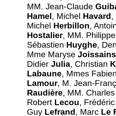
MM. Jean-Claude
Guib
Hamel
, Michel
Havard
,
Michel
Herbillon
, Anto
Hostalier
, MM. Philipp
Sébastien
Huyghe
, De
Mme Maryse
Joissains
Didier
Julia
, Christian
K
Labaune
, Mmes Fabie
Lamour
, M. Jean-Fran
Raudière
, MM. Charle
Robert
Lecou
, Frédéri
Guy
Lefrand
, Marc
Le 