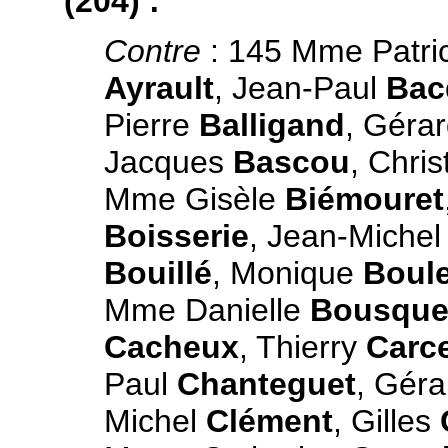
(204) :
Contre
: 145 Mme Patri
Ayrault
, Jean-Paul
Bac
Pierre
Balligand
, Géra
Jacques
Bascou
, Chris
Mme Gisèle
Biémouret
Boisserie
, Jean-Miche
Bouillé
, Monique
Boule
Mme Danielle
Bousque
Cacheux
, Thierry
Carc
Paul
Chanteguet
, Gér
Michel
Clément
, Gilles