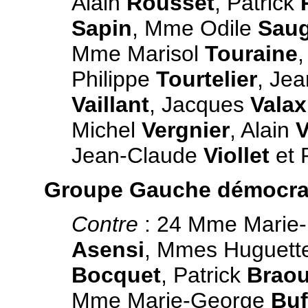
Alain
Rousset
, Patrick
Sapin
, Mme Odile
Sau
Mme Marisol
Touraine
Philippe
Tourtelier
, Je
Vaillant
, Jacques
Valax
Michel
Vergnier
, Alain
V
Jean-Claude
Viollet
et 
Groupe Gauche démocrate
Contre
: 24 Mme Marie
Asensi
, Mmes Huguett
Bocquet
, Patrick
Brao
Mme Marie-George
Buf