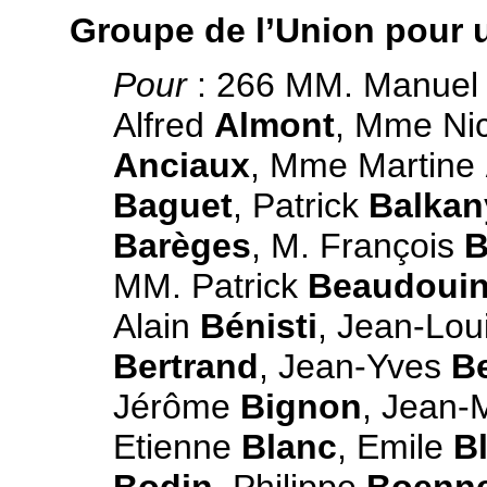
Groupe de l’Union pour 
Pour
: 266 MM. Manue
Alfred
Almont
, Mme Ni
Anciaux
, Mme Martine
Baguet
, Patrick
Balkan
Barèges
, M. François
B
MM. Patrick
Beaudoui
Alain
Bénisti
, Jean-Lou
Bertrand
, Jean-Yves
B
Jérôme
Bignon
, Jean-
Etienne
Blanc
, Emile
B
Bodin
, Philippe
Boenn