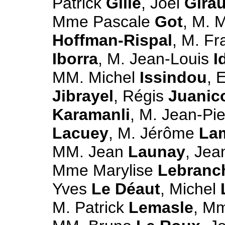
Patrick
Gille
, Joël
Gira
Mme Pascale
Got
, M. 
Hoffman-Rispal
, M. F
Iborra
, M. Jean-Louis
I
MM. Michel
Issindou
, 
Jibrayel
, Régis
Juanic
Karamanli
, M. Jean-Pi
Lacuey
, M. Jérôme
La
MM. Jean
Launay
, Je
Mme Marylise
Lebranc
Yves
Le Déaut
, Michel
M. Patrick
Lemasle
, M