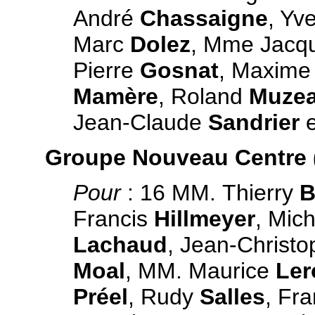
André
Chassaigne
, Yv
Marc
Dolez
, Mme Jacq
Pierre
Gosnat
, Maxim
Mamère
, Roland
Muze
Jean-Claude
Sandrier
e
Groupe Nouveau Centre (
Pour
: 16 MM. Thierry
B
Francis
Hillmeyer
, Mic
Lachaud
, Jean-Christ
Moal
, MM. Maurice
Ler
Préel
, Rudy
Salles
, Fr