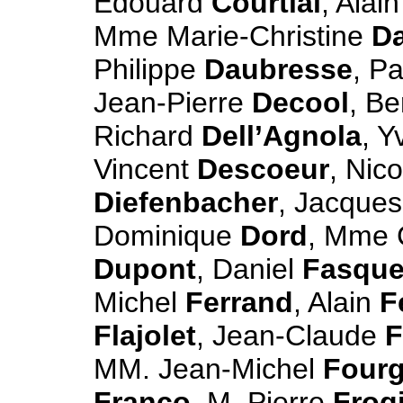
Edouard
Courtial
, Alai
Mme Marie-Christine
Da
Philippe
Daubresse
, P
Jean-Pierre
Decool
, B
Richard
Dell’Agnola
, 
Vincent
Descoeur
, Nic
Diefenbacher
, Jacque
Dominique
Dord
, Mme 
Dupont
, Daniel
Fasque
Michel
Ferrand
, Alain
F
Flajolet
, Jean-Claude
F
MM. Jean-Michel
Four
Franco
, M. Pierre
Frog