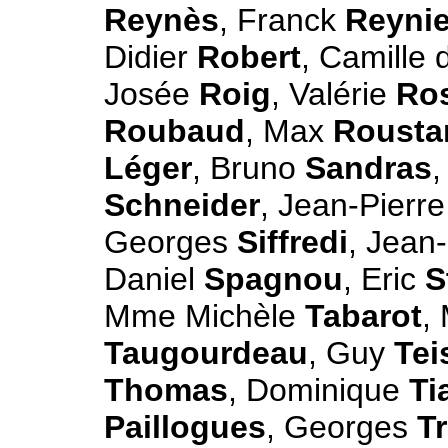
Reynès
, Franck
Reynie
Didier
Robert
, Camille
Josée
Roig
, Valérie
Ro
Roubaud
, Max
Rousta
Léger
, Bruno
Sandras
,
Schneider
, Jean-Pierr
Georges
Siffredi
, Jean
Daniel
Spagnou
, Eric
S
Mme Michèle
Tabarot
,
Taugourdeau
, Guy
Tei
Thomas
, Dominique
Ti
Paillogues
, Georges
T