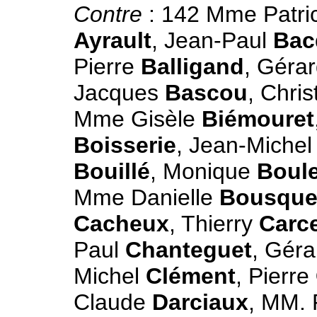
Contre
: 142 Mme Patri
Ayrault
, Jean-Paul
Bac
Pierre
Balligand
, Géra
Jacques
Bascou
, Chris
Mme Gisèle
Biémouret
Boisserie
, Jean-Miche
Bouillé
, Monique
Boule
Mme Danielle
Bousque
Cacheux
, Thierry
Carc
Paul
Chanteguet
, Gér
Michel
Clément
, Pierre
Claude
Darciaux
, MM.