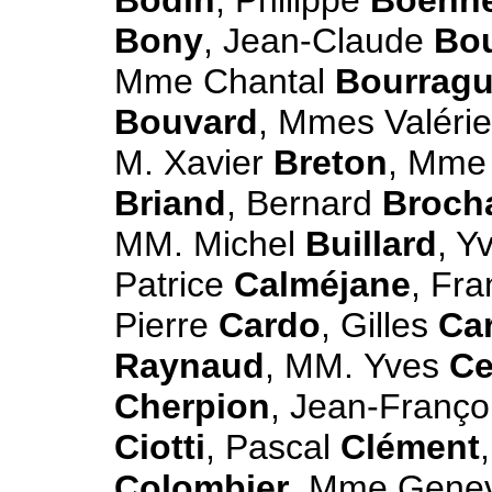
Bony
, Jean-Claude
Bo
Mme Chantal
Bourrag
Bouvard
, Mmes Valéri
M. Xavier
Breton
, Mme
Briand
, Bernard
Broch
MM. Michel
Buillard
, Y
Patrice
Calméjane
, Fr
Pierre
Cardo
, Gilles
Ca
Raynaud
, MM. Yves
Ce
Cherpion
, Jean-Franço
Ciotti
, Pascal
Clément
Colombier
, Mme Gene