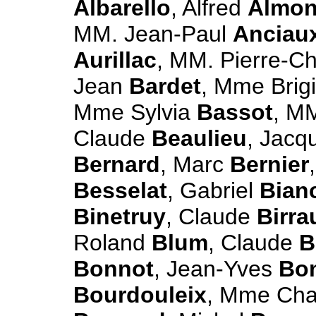
Albarello
, Alfred
Almon
MM. Jean-Paul
Anciau
Aurillac
, MM. Pierre-C
Jean
Bardet
, Mme Brig
Mme Sylvia
Bassot
, MM
Claude
Beaulieu
, Jacq
Bernard
, Marc
Bernier
Besselat
, Gabriel
Bian
Binetruy
, Claude
Birra
Roland
Blum
, Claude
B
Bonnot
, Jean-Yves
Bo
Bourdouleix
, Mme Cha