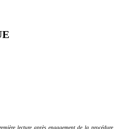
UE
première lecture après engagement de la procédure