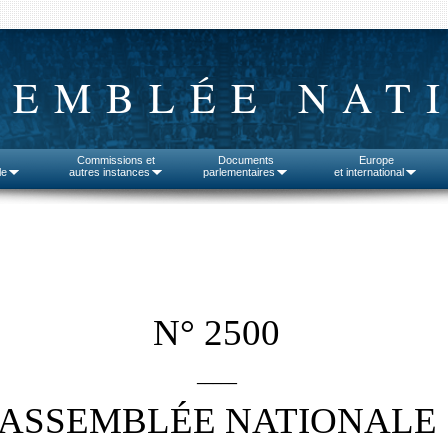
SEMBLÉE NAT
Commissions et
Documents
Europe
le
autres instances
parlementaires
et international
N° 2500
_____
ASSEMBLÉE NATIONALE