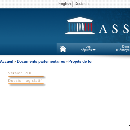
English
Deutsch
AS
Les
Dans
députés
l'Hémicyc
Accueil
Documents parlementaires
Projets de loi
>
>