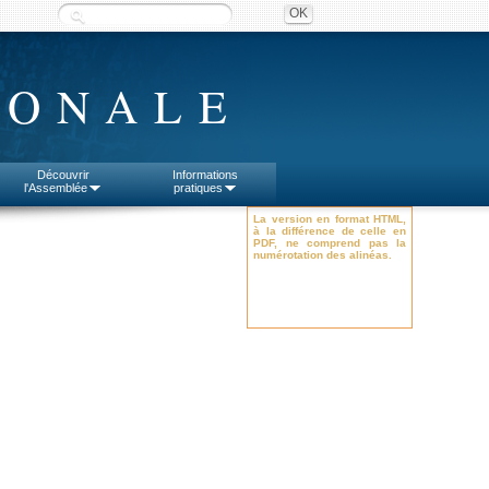
IONALE
Découvrir
Informations
l'Assemblée
pratiques
La version en format HTML,
à la différence de celle en
PDF, ne comprend pas la
numérotation des alinéas.