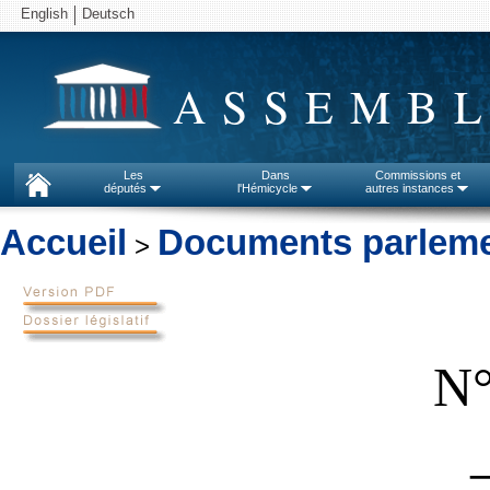
English
Deutsch
ASSEMBL
Les
Dans
Commissions et
députés
l'Hémicycle
autres instances
Accueil
Documents parleme
>
N°