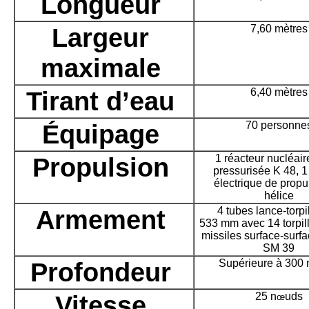
Longueur
Largeur
7,60 mètres
maximale
Tirant d’eau
6,40 mètres
Équipage
70 personne
Propulsion
1 réacteur nucléair
pressurisée K 48, 
électrique de propu
hélice
Armement
4 tubes lance-torpi
533 mm avec 14 torpill
missiles surface-surf
SM 39
Profondeur
Supérieure à 300 
Vitesse
25 n
uds
œ