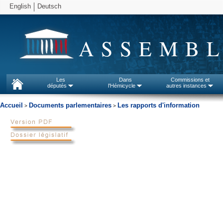
English
Deutsch
ASSEMBL
Les
Dans
Commissions et
députés
l'Hémicycle
autres instances
Accueil
Documents parlementaires
Les rapports d'information
>
>