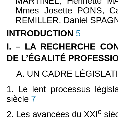
MARTINEL, Henriette M
Mmes Josette PONS, Ca
REMILLER, Daniel SPAGNO
INTRODUCTION
5
I. – LA RECHERCHE CO
DE L’ÉGALITÉ PROFESSI
A. UN CADRE LÉGISLA
1. Le lent processus légis
siècle
7
e
2. Les avancées du XXI
siè