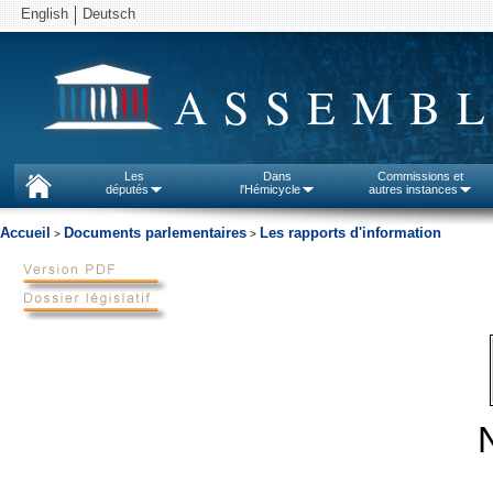
English
Deutsch
ASSEMBL
Les
Dans
Commissions et
députés
l'Hémicycle
autres instances
Accueil
Documents parlementaires
Les rapports d'information
>
>