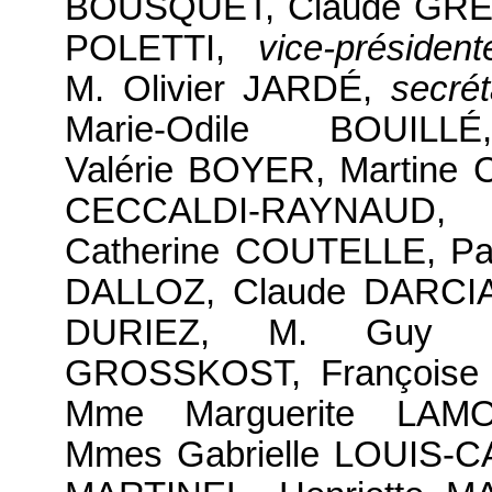
BOUSQUET, Claude GREF
POLETTI,
vice-président
M. Olivier JARDÉ,
secrét
Marie-Odile BOUIL
Valérie BOYER, Martin
CECCALDI-RAYNAUD, M
Catherine COUTELLE, Pa
DALLOZ, Claude DARCIA
DURIEZ, M. Guy G
GROSSKOST, Françoise
Mme Marguerite LA
Mmes Gabrielle LOUIS-C