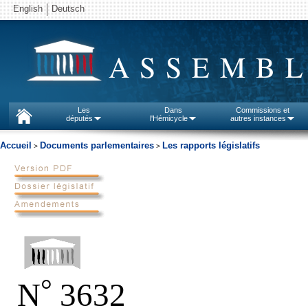
English
Deutsch
ASSEMBL
Les
Dans
Commissions et
députés
l'Hémicycle
autres instances
Accueil
Documents parlementaires
Les rapports législatifs
>
>
°
N
3632