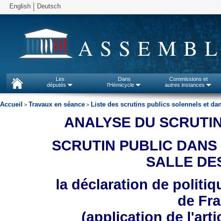
English
Deutsch
ASSEMBL
Les
Dans
Commissions et
députés
l'Hémicycle
autres instances
Accueil
Travaux en séance
Liste des scrutins publics solennels et dan
>
>
ANALYSE DU SCRUTIN N
SCRUTIN PUBLIC DANS 
SALLE DE
la déclaration de polit
de Fra
(application de l'arti