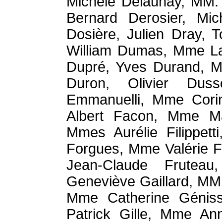
Michèle Delaunay, MM. 
Bernard Derosier, Mi
Dosière, Julien Dray, 
William Dumas, Mme L
Dupré, Yves Durand, M
Duron, Olivier Duss
Emmanuelli, Mme Corin
Albert Facon, Mme Ma
Mmes Aurélie Filippett
Forgues, Mme Valérie F
Jean-Claude Fruteau
Geneviève Gaillard, MM
Mme Catherine Géniss
Patrick Gille, Mme Ann