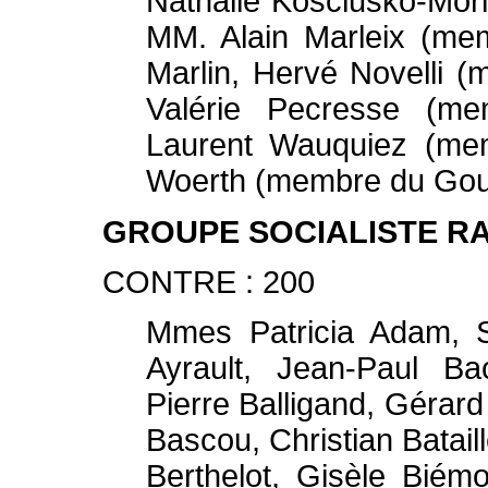
Nathalie Kosciusko-Mor
MM. Alain Marleix (me
Marlin, Hervé Novelli
Valérie Pecresse (m
Laurent Wauquiez (me
Woerth (membre du Go
GROUPE SOCIALISTE RAD
CONTRE : 200
Mmes Patricia Adam, S
Ayrault, Jean-Paul Ba
Pierre Balligand, Gérar
Bascou, Christian Batai
Berthelot, Gisèle Biém