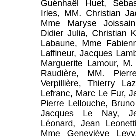
Guénhaël Huet, Séba
Irles, MM. Christian J
Mme Maryse Joissains
Didier Julia, Christian
Labaune, Mme Fabienn
Laffineur, Jacques Lam
Marguerite Lamour, M.
Raudière, MM. Pierr
Verpillière, Thierry L
Lefranc, Marc Le Fur, 
Pierre Lellouche, Brun
Jacques Le Nay, Jea
Léonard, Jean Leonetti,
Mme Geneviève Levy,