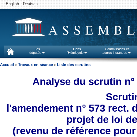
English
Deutsch
ASSEMBL
Les
Dans
Commissions et
députés
l'Hémicycle
autres instances
Accueil
Travaux en séance
Liste des scrutins
>
>
Analyse du scrutin n°
Scruti
l'amendement n° 573 rect. d
projet de loi d
(revenu de référence pour l