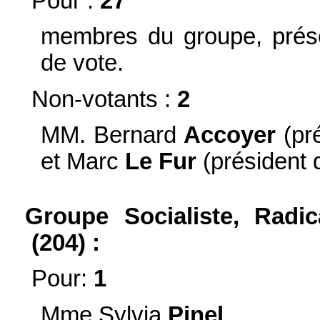
Pour :
27
membres du groupe, prése
de vote.
Non-votants :
2
MM. Bernard
Accoyer
(pré
et Marc
Le Fur
(président 
Groupe Socialiste, Radic
(204) :
Pour:
1
Mme Sylvia
Pinel
.