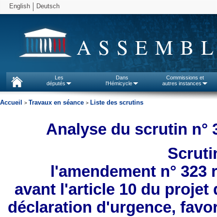
English
Deutsch
ASSEMBL
Les
Dans
Commissions et
députés
l'Hémicycle
autres instances
Accueil
Travaux en séance
Liste des scrutins
>
>
Analyse du scrutin n° 
Scruti
l'amendement n° 323 r
avant l'article 10 du projet
déclaration d'urgence, favori