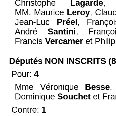
Christophe
Lagarde
,
MM. Maurice
Leroy
, Clau
Jean-Luc
Préel
, Franç
André
Santini
, Franç
Francis
Vercamer
et Phili
Députés NON INSCRITS (8)
Pour:
4
Mme Véronique
Besse
,
Dominique
Souchet
et Fra
Contre:
1