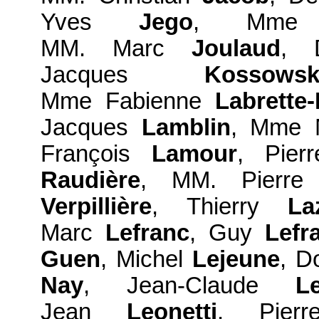
Yves
Jego
, Mme
MM. Marc
Joulaud
, 
Jacques
Kossowsk
Mme Fabienne
Labrette
Jacques
Lamblin
, Mme 
François
Lamour
, Pie
Raudière
, MM. Pierr
Verpillière
, Thierry
La
Marc
Lefranc
, Guy
Lefr
Guen
, Michel
Lejeune
, D
Nay
, Jean-Claude
L
Jean
Leonetti
, Pie