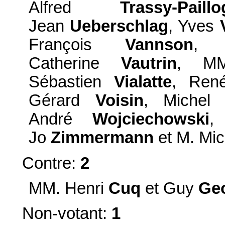
Alfred
Trassy-Paill
Jean
Ueberschlag
, Yves
François
Vannson
, 
Catherine
Vautrin
, MM
Sébastien
Vialatte
, Ren
Gérard
Voisin
, Miche
André
Wojciechowski
,
Jo
Zimmermann
et M. Mi
Contre:
2
MM. Henri
Cuq
et Guy
Geo
Non-votant:
1