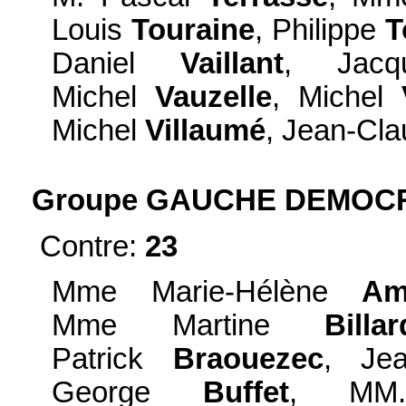
Louis
Touraine
, Philippe
T
Daniel
Vaillant
, Jac
Michel
Vauzelle
, Michel
Michel
Villaumé
, Jean-Cl
Groupe GAUCHE DEMOCRA
Contre:
23
Mme Marie-Hélène
Am
Mme Martine
Billar
Patrick
Braouezec
, Je
George
Buffet
, MM.