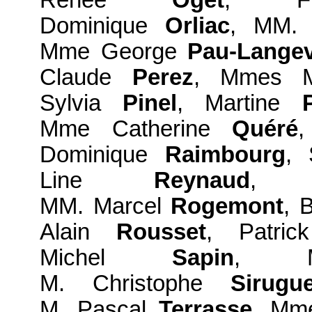
Renée
Oget
, Fr
Dominique
Orliac
, MM.
Mme George
Pau-Langev
Claude
Perez
, Mmes M
Sylvia
Pinel
, Martine
P
Mme Catherine
Quéré
Dominique
Raimbourg
,
Line
Reynaud
, 
MM. Marcel
Rogemont
, 
Alain
Rousset
, Patri
Michel
Sapin
, 
M. Christophe
Sirugu
M. Pascal
Terrasse
, Mm