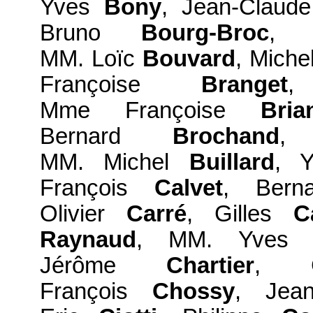
Yves
Bony
, Jean-Claud
Bruno
Bourg-Broc
, 
MM. Loïc
Bouvard
, Miche
Françoise
Branget
Mme Françoise
Bria
Bernard
Brochand
,
MM. Michel
Buillard
, 
François
Calvet
, Ber
Olivier
Carré
, Gilles
C
Raynaud
, MM. Yve
Jérôme
Chartier
, 
François
Chossy
, Jea