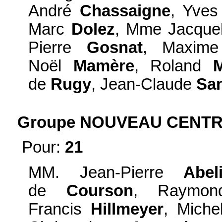
André
Chassaigne
, Yve
Marc
Dolez
, Mme Jacque
Pierre
Gosnat
, Maxi
Noël
Mamère
, Roland
de
Rugy
, Jean-Claude
San
Groupe NOUVEAU CENTRE 
Pour:
21
MM. Jean-Pierre
Abel
de
Courson
, Raymo
Francis
Hillmeyer
, Mich