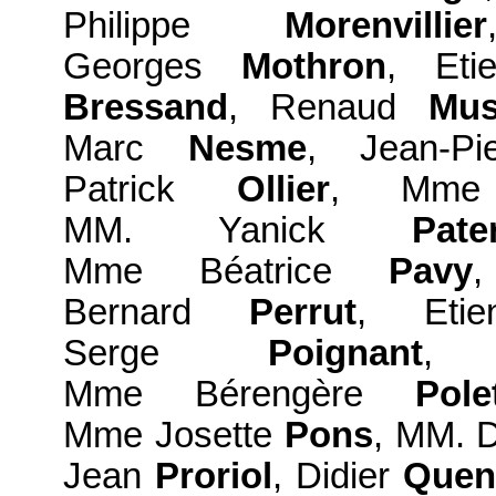
Philippe
Morenvillier
Georges
Mothron
, Et
Bressand
, Renaud
Mus
Marc
Nesme
, Jean-P
Patrick
Ollier
, Mme
MM. Yanick
Pate
Mme Béatrice
Pavy
Bernard
Perrut
, Eti
Serge
Poignant
, 
Mme Bérengère
Polet
Mme Josette
Pons
, MM. 
Jean
Proriol
, Didier
Quen