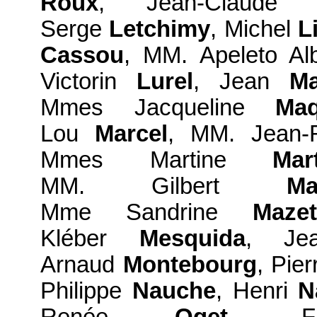
Roux
, Jean-Claud
Serge
Letchimy
, Michel
L
Cassou
, MM. Apeleto Al
Victorin
Lurel
, Jean
Ma
Mmes Jacqueline
Maq
Lou
Marcel
, MM. Jean
Mmes Martine
Mart
MM. Gilbert
Ma
Mme Sandrine
Mazet
Kléber
Mesquida
, J
Arnaud
Montebourg
, Pie
Philippe
Nauche
, Henri
N