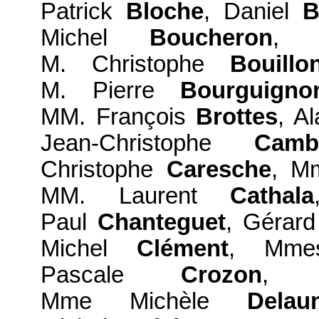
Patrick
Bloche
, Daniel
B
Michel
Boucheron
, 
M. Christophe
Bouillo
M. Pierre
Bourguigno
MM. François
Brottes
, A
Jean-Christophe
Camb
Christophe
Caresche
, M
MM. Laurent
Cathala
Paul
Chanteguet
, Gérar
Michel
Clément
, Mmes
Pascale
Crozon
, 
Mme Michèle
Delau