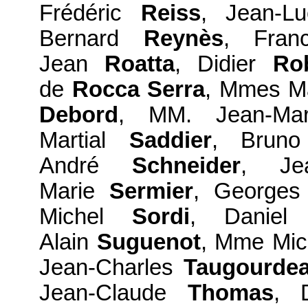
Frédéric
Reiss
, Jean-
Bernard
Reynès
, Fra
Jean
Roatta
, Didier
Ro
de
Rocca Serra
, Mmes M
Debord
, MM. Jean-M
Martial
Saddier
, Brun
André
Schneider
, Je
Marie
Sermier
, George
Michel
Sordi
, Danie
Alain
Suguenot
, Mme Mi
Jean-Charles
Taugourde
Jean-Claude
Thomas
, 