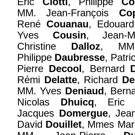
Eric
Ciotti
, Philippe
Co
MM. Jean-François
Co
René
Couanau
, Edouar
Yves
Cousin
, Jean-
Christine
Dalloz
, MM
Philippe
Daubresse
, Patr
Pierre
Decool
, Bernard
D
Rémi
Delatte
, Richard
De
MM. Yves
Deniaud
, Bern
Nicolas
Dhuicq
, Eri
Jacques
Domergue
, Jea
David
Douillet
, Mmes Mar