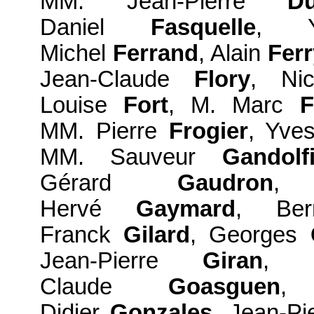
MM. Jean-Pierre
D
Daniel
Fasquelle
, 
Michel
Ferrand
, Alain
Ferr
Jean-Claude
Flory
, Ni
Louise
Fort
, M. Marc
F
MM. Pierre
Frogier
, Yve
MM. Sauveur
Gandolfi
Gérard
Gaudron
, 
Hervé
Gaymard
, Be
Franck
Gilard
, Georges
Jean-Pierre
Giran
, 
Claude
Goasguen
, 
Didier
Gonzales
, Jean-Pi