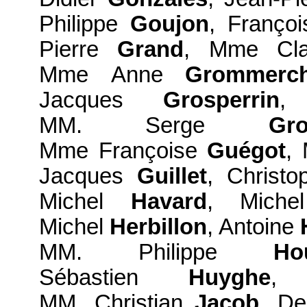
Philippe
Goujon
, Franço
Pierre
Grand
, Mme Cl
Mme Anne
Grommerc
Jacques
Grosperrin
,
MM. Serge
Gro
Mme Françoise
Guégot
,
Jacques
Guillet
, Christ
Michel
Havard
, Mich
Michel
Herbillon
, Antoine
MM. Philippe
Ho
Sébastien
Huyghe
,
MM. Christian
Jacob
, D