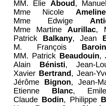
MM. Élie
Aboud
, Manu
Mme Nicole
Ameline
Mme Edwige
Anti
Mme Martine
Aurillac
, 
Patrick
Balkany
, Jean
M. François
Baroi
MM. Patrick
Beaudouin
,
Alain
Bénisti
, Jean-L
Xavier
Bertrand
, Jean-Y
Jérôme
Bignon
, Jean-M
Etienne
Blanc
, Emi
Claude
Bodin
, Philippe
B