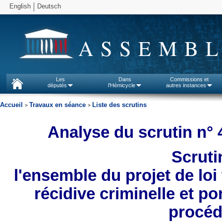
English
Deutsch
ASSEMBL
Les
Dans
Commissions et
députés
l'Hémicycle
autres instances
Accueil
Travaux en séance
Liste des scrutins
>
>
Analyse du scrutin n° 
Scruti
l'ensemble du projet de loi
récidive criminelle et po
procéd