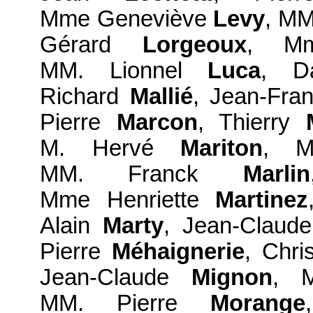
Mme Geneviève
Levy
, MM
Gérard
Lorgeoux
, Mm
MM. Lionnel
Luca
, D
Richard
Mallié
, Jean-Fra
Pierre
Marcon
, Thierry
M. Hervé
Mariton
, M
MM. Franck
Marlin
Mme Henriette
Martinez
Alain
Marty
, Jean-Claud
Pierre
Méhaignerie
, Chri
Jean-Claude
Mignon
, 
MM. Pierre
Morange