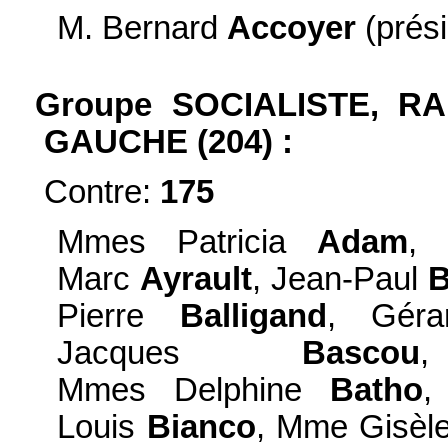
M. Bernard
Accoyer
(prési
Groupe SOCIALISTE, R
GAUCHE (204) :
Contre:
175
Mmes Patricia
Adam
,
Marc
Ayrault
, Jean-Paul
B
Pierre
Balligand
, Gér
Jacques
Bascou
Mmes Delphine
Batho
,
Louis
Bianco
, Mme Gisèl