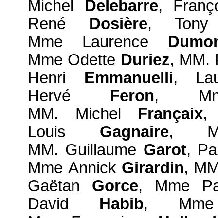
Michel
Delebarre
, Fran
René
Dosière
, Ton
Mme Laurence
Dumon
Mme Odette
Duriez
, MM. 
Henri
Emmanuelli
, La
Hervé
Feron
, Mm
MM. Michel
Françaix
,
Louis
Gagnaire
, M
MM. Guillaume
Garot
, P
Mme Annick
Girardin
, MM
Gaëtan
Gorce
, Mme P
David
Habib
, Mme