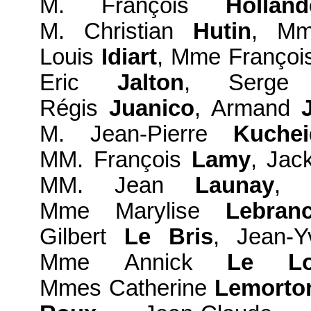
M. François
Holland
M. Christian
Hutin
, M
Louis
Idiart
, Mme Franço
Eric
Jalton
, Serg
Régis
Juanico
, Armand
M. Jean-Pierre
Kuchei
MM. François
Lamy
, Ja
MM. Jean
Launay
, 
Mme Marylise
Lebran
Gilbert
Le Bris
, Jean-
Mme Annick
Le Lo
Mmes Catherine
Lemorto