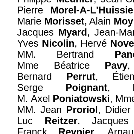
Pierre
Morel-A-L'Huissie
Marie
Morisset
, Alain
Moy
Jacques
Myard
, Jean-M
Yves
Nicolin
, Hervé
Novel
MM. Bertrand
Pan
Mme Béatrice
Pavy
Bernard
Perrut
, Éti
Serge
Poignant
, 
M. Axel
Poniatowski
, Mm
MM. Jean
Proriol
, Didie
Luc
Reitzer
, Jacque
Franck
Reynier
, Arn