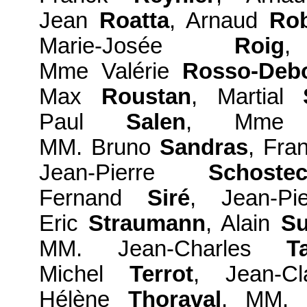
Jean
Roatta
, Arnaud
Rob
Marie-Josée
Roig
,
Mme Valérie
Rosso-Deb
Max
Roustan
, Martial
Paul
Salen
, Mme 
MM. Bruno
Sandras
, Fra
Jean-Pierre
Schoste
Fernand
Siré
, Jean-P
Eric
Straumann
, Alain
Su
MM. Jean-Charles
T
Michel
Terrot
, Jean-
Hélène
Thoraval
, MM. 