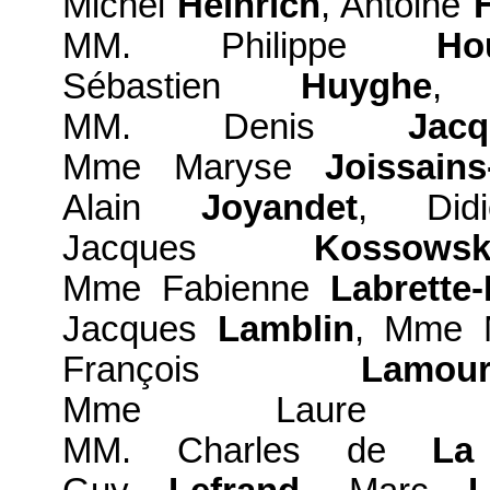
Michel
Heinrich
, Antoine
MM. Philippe
Ho
Sébastien
Huyghe
,
MM. Denis
Jacq
Mme Maryse
Joissains
Alain
Joyandet
, Di
Jacques
Kossowsk
Mme Fabienne
Labrette
Jacques
Lamblin
, Mme 
François
Lamou
Mme Laur
MM. Charles de
La 