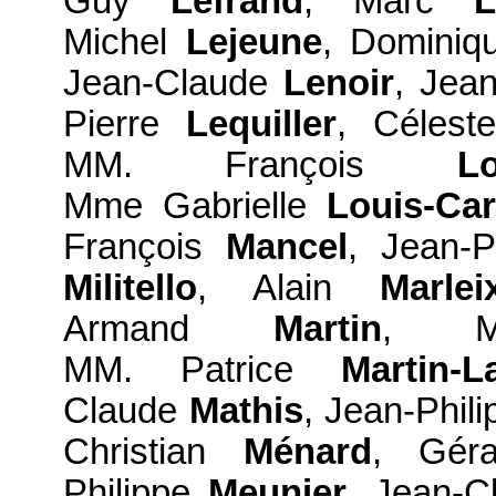
Guy
Lefrand
, Marc
Michel
Lejeune
, Domini
Jean-Claude
Lenoir
, Jea
Pierre
Lequiller
, Céles
MM. François
L
Mme Gabrielle
Louis-Car
François
Mancel
, Jean-
Militello
, Alain
Marlei
Armand
Martin
, M
MM. Patrice
Martin-L
Claude
Mathis
, Jean-Phil
Christian
Ménard
, Gér
Philippe
Meunier
, Jean-