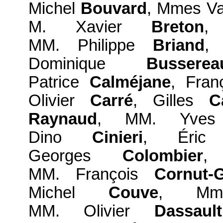
Michel
Bouvard
, Mmes Va
M. Xavier
Breton
,
MM. Philippe
Briand
,
Dominique
Busserea
Patrice
Calméjane
, Fra
Olivier
Carré
, Gilles
C
Raynaud
, MM. Yv
Dino
Cinieri
, Éri
Georges
Colombier
,
MM. François
Cornut-G
Michel
Couve
, Mme
MM. Olivier
Dassault