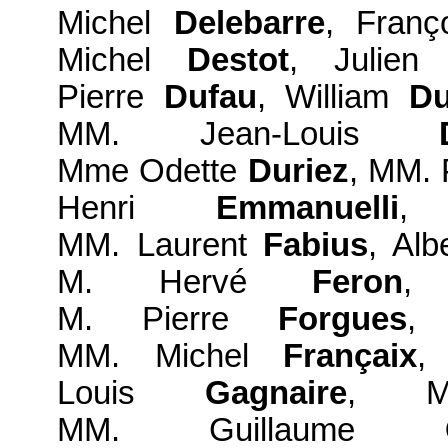
Michel
Delebarre
, Fran
Michel
Destot
, Julie
Pierre
Dufau
, William
D
MM. Jean-Louis
Mme Odette
Duriez
, MM. 
Henri
Emmanuelli
,
MM. Laurent
Fabius
, Alb
M. Hervé
Feron
,
M. Pierre
Forgues
,
MM. Michel
Françaix
,
Louis
Gagnaire
, M
MM. Guillaume