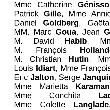
Mme Catherine
Génisso
Patrick
Gille
, Mme Ann
Daniel
Goldberg
, Gaët
MM. Marc
Goua
, Jean
G
M. David
Habib
, M
M. François
Holland
M. Christian
Hutin
, M
Louis
Idiart
, Mme Franço
Eric
Jalton
, Serge
Janqui
Mme Marietta
Karamanl
Mme Conchita
La
Mme Colette
Langlade