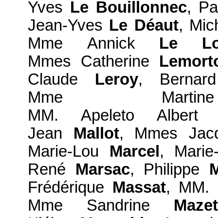
Yves
Le Bouillonnec
, Pa
Jean-Yves
Le Déaut
, Mic
Mme Annick
Le Lo
Mmes Catherine
Lemort
Claude
Leroy
, Berna
Mme Mar
MM. Apeleto Alber
Jean
Mallot
, Mmes Jac
Marie-Lou
Marcel
, Mari
René
Marsac
, Philippe
M
Frédérique
Massat
, MM. 
Mme Sandrine
Mazet