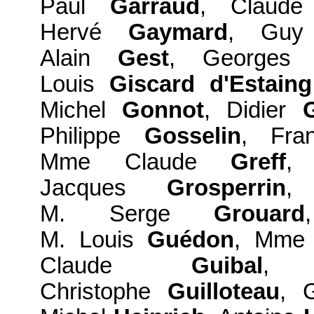
Paul
Garraud
, Claud
Hervé
Gaymard
, Gu
Alain
Gest
, George
Louis
Giscard d'Estaing
Michel
Gonnot
, Didier
Philippe
Gosselin
, Fra
Mme Claude
Greff
,
Jacques
Grosperrin
,
M. Serge
Grouard
M. Louis
Guédon
, Mme 
Claude
Guibal
, 
Christophe
Guilloteau
, 