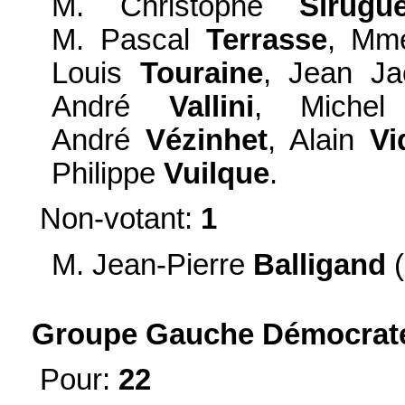
M. Christophe
Sirugu
M. Pascal
Terrasse
, Mm
Louis
Touraine
, Jean J
André
Vallini
, Miche
André
Vézinhet
, Alain
Vi
Philippe
Vuilque
.
Non-votant:
1
M. Jean-Pierre
Balligand
(
Groupe Gauche Démocrate 
Pour:
22