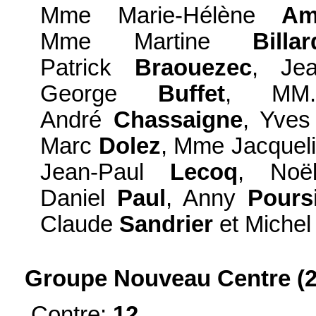
Mme Marie-Hélène
Am
Mme Martine
Billar
Patrick
Braouezec
, Je
George
Buffet
, MM.
André
Chassaigne
, Yve
Marc
Dolez
, Mme Jacquel
Jean-Paul
Lecoq
, No
Daniel
Paul
, Anny
Pours
Claude
Sandrier
et Miche
Groupe Nouveau Centre (2
Contre:
12