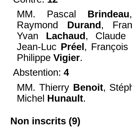
MM. Pascal
Brindeau
Raymond
Durand
, Fra
Yvan
Lachaud
, Claud
Jean-Luc
Préel
, Françoi
Philippe
Vigier
.
Abstention:
4
MM. Thierry
Benoit
, Sté
Michel
Hunault
.
Non inscrits (9)