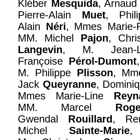
Kléber
Mesquida
, Arnau
Pierre-Alain
Muet
, Phi
Alain
Néri
, Mmes Marie
MM. Michel
Pajon
, Chri
Langevin
, M. Jean
Françoise
Pérol-Dumont
M. Philippe
Plisson
, Mm
Jack
Queyranne
, Domini
Mmes Marie-Line
Reyn
MM. Marcel
Rog
Gwendal
Rouillard
, R
Michel
Sainte-Marie