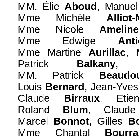
MM. Élie
Aboud
, Manue
Mme Michèle
Alliot-
Mme Nicole
Ameline
Mme Edwige
Anti
Mme Martine
Aurillac
, 
Patrick
Balkany
, 
MM. Patrick
Beaudo
Louis
Bernard
, Jean-Yve
Claude
Birraux
, Eti
Roland
Blum
, Clau
Marcel
Bonnot
, Gilles
Bo
Mme Chantal
Bourr