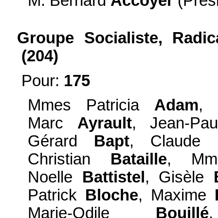
M. Bernard
Accoyer
(Prési
Groupe Socialiste, Radic
(204)
Pour:
175
Mmes Patricia
Adam
,
Marc
Ayrault
, Jean-Pa
Gérard
Bapt
, Claude
Christian
Bataille
, Mm
Noelle
Battistel
, Gisèle
Patrick
Bloche
, Maxime
Marie-Odile
Bouillé