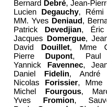
Bernard
Debré
, Jean-Pier
Lucien
Degauchy
, Rém
MM. Yves
Deniaud
, Bern
Patrick
Devedjian
, Éri
Jacques
Domergue
, Jea
David
Douillet
, Mme C
Pierre
Dupont
, Pau
Yannick
Favennec
, Jea
Daniel
Fidelin
, Andr
Nicolas
Forissier
, Mme 
Michel
Fourgous
, Ma
Yves
Fromion
, Sau