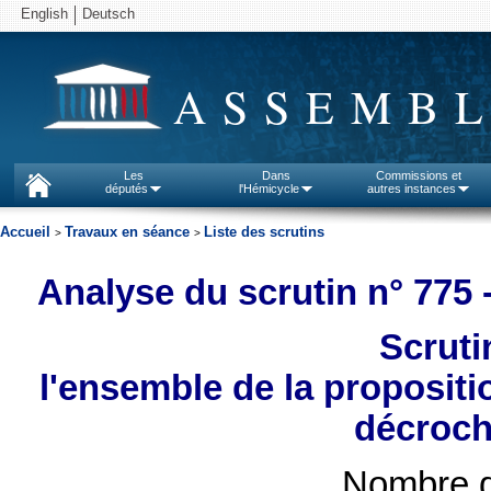
English
Deutsch
ASSEMBL
Les
Dans
Commissions et
députés
l'Hémicycle
autres instances
Accueil
Travaux en séance
Liste des scrutins
>
>
Analyse du scrutin n° 775 
Scruti
l'ensemble de la propositio
décroch
Nombre d