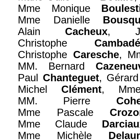
Mme Monique
Boulest
Mme Danielle
Bousqu
Alain
Cacheux
, J
Christophe
Cambadé
Christophe
Caresche
, M
MM. Bernard
Cazeneu
Paul
Chanteguet
, Gérar
Michel
Clément
, Mme
MM. Pierre
Coh
Mme Pascale
Crozo
Mme Claude
Darciau
Mme Michèle
Delau