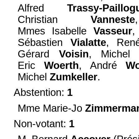
Alfred
Trassy-Paillog
Christian
Vanneste
Mmes Isabelle
Vasseur
,
Sébastien
Vialatte
, Ren
Gérard
Voisin
, Miche
Eric
Woerth
, André
Wo
Michel
Zumkeller
.
Abstention:
1
Mme Marie-Jo
Zimmerma
Non-votant:
1