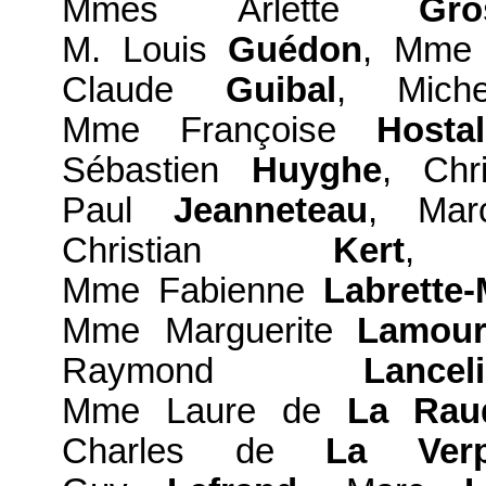
Mmes Arlette
Gro
M. Louis
Guédon
, Mme 
Claude
Guibal
, Mic
Mme Françoise
Hostal
Sébastien
Huyghe
, Chr
Paul
Jeanneteau
, Ma
Christian
Kert
,
Mme Fabienne
Labrette
Mme Marguerite
Lamou
Raymond
Lancel
Mme Laure de
La Rau
Charles de
La Verpi