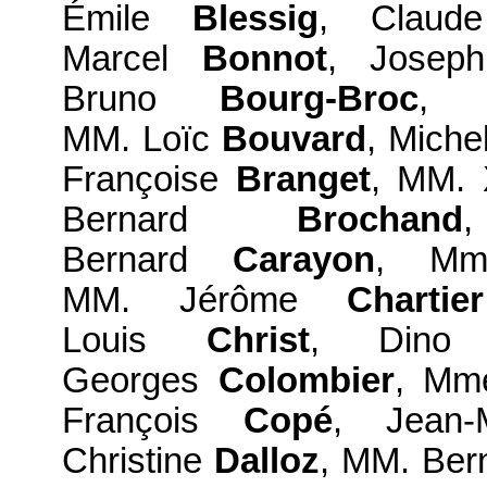
Émile
Blessig
, Clau
Marcel
Bonnot
, Jose
Bruno
Bourg-Broc
, 
MM. Loïc
Bouvard
, Miche
Françoise
Branget
, MM. 
Bernard
Brochand
Bernard
Carayon
, Mm
MM. Jérôme
Chartier
Louis
Christ
, Din
Georges
Colombier
, Mm
François
Copé
, Jean
Christine
Dalloz
, MM. Ber