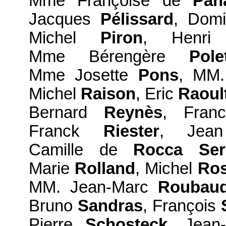
Mme Françoise de
Pan
Jacques
Pélissard
, Dom
Michel
Piron
, Henr
Mme Bérengère
Polet
Mme Josette
Pons
, MM
Michel
Raison
, Eric
Raoul
Bernard
Reynès
, Fra
Franck
Riester
, Je
Camille de
Rocca Ser
Marie
Rolland
, Michel
Ros
MM. Jean-Marc
Roubau
Bruno
Sandras
, François
Pierre
Schosteck
, Jean