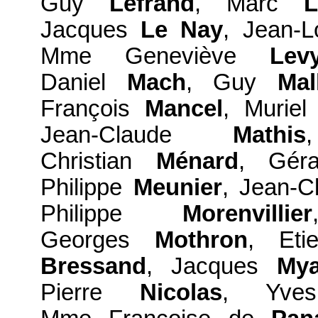
Guy
Lefrand
, Marc
Jacques
Le Nay
, Jean-
Mme Geneviève
Lev
Daniel
Mach
, Guy
Mal
François
Mancel
, Murie
Jean-Claude
Mathis
Christian
Ménard
, Gér
Philippe
Meunier
, Jean-
Philippe
Morenvillier
Georges
Mothron
, Et
Bressand
, Jacques
Mya
Pierre
Nicolas
, Yv