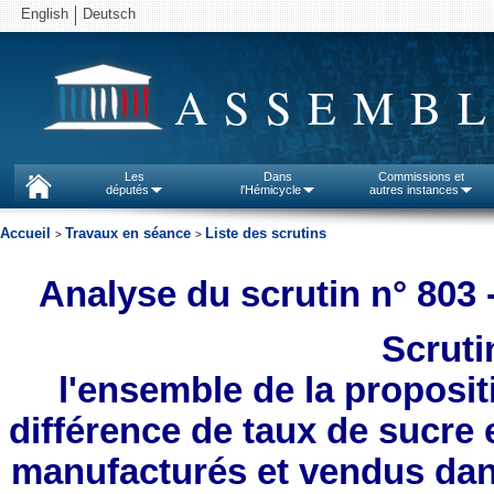
English
Deutsch
ASSEMBL
Les
Dans
Commissions et
députés
l'Hémicycle
autres instances
Accueil
Travaux en séance
Liste des scrutins
>
>
Analyse du scrutin n° 803 
Scruti
l'ensemble de la propositi
différence de taux de sucre 
manufacturés et vendus dans