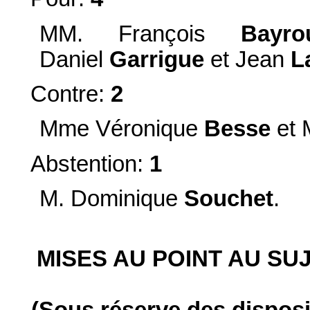
MM. François
Bayro
Daniel
Garrigue
et Jean
L
Contre:
2
Mme Véronique
Besse
et 
Abstention:
1
M. Dominique
Souchet
.
MISES AU POINT AU SU
(Sous réserve des dispositi