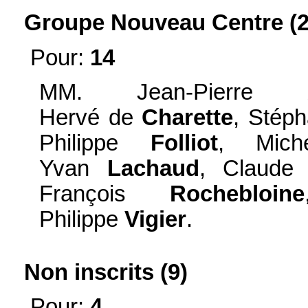
Groupe Nouveau Centre (2
Pour:
14
MM. Jean-Pierre
Hervé de
Charette
, Stép
Philippe
Folliot
, Mic
Yvan
Lachaud
, Claud
François
Rochebloine
Philippe
Vigier
.
Non inscrits (9)
Pour:
4