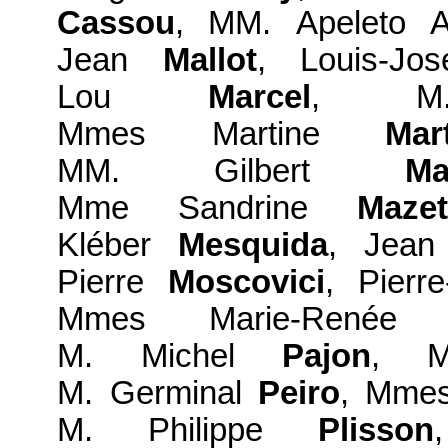
Cassou
, MM. Apeleto 
Jean
Mallot
, Louis-J
Lou
Marcel
, M
Mmes Martine
Mart
MM. Gilbert
Ma
Mme Sandrine
Mazet
Kléber
Mesquida
, Jea
Pierre
Moscovici
, Pierr
Mmes Marie-René
M. Michel
Pajon
, 
M. Germinal
Peiro
, Mme
M. Philippe
Plisson