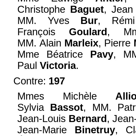
Christophe
Baguet
, Jea
MM. Yves
Bur
, Ré
François
Goulard
, Mm
MM. Alain
Marleix
, Pierre
Mme Béatrice
Pavy
, M
Paul
Victoria
.
Contre:
197
Mmes Michèle
Alli
Sylvia
Bassot
, MM. Pat
Jean-Louis
Bernard
, Jea
Jean-Marie
Binetruy
, C