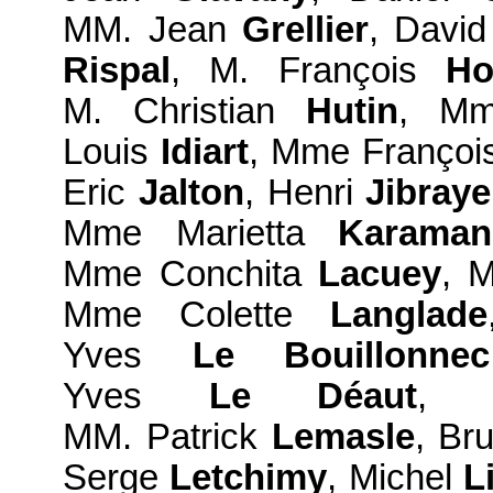
MM. Jean
Grellier
, Davi
Rispal
, M. François
Ho
M. Christian
Hutin
, M
Louis
Idiart
, Mme Franço
Eric
Jalton
, Henri
Jibraye
Mme Marietta
Karamanl
Mme Conchita
Lacuey
, 
Mme Colette
Langlade
Yves
Le Bouillonnec
Yves
Le Déaut
, 
MM. Patrick
Lemasle
, Br
Serge
Letchimy
, Michel
L