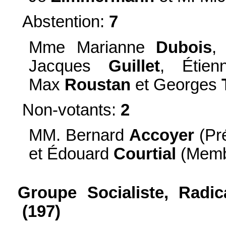
Abstention:
7
Mme Marianne
Dubois
,
Jacques
Guillet
, Étie
Max
Roustan
et Georges
Non-votants:
2
MM. Bernard
Accoyer
(Pré
et Édouard
Courtial
(Memb
Groupe Socialiste, Radic
(197)