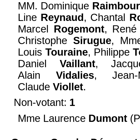
MM. Dominique
Raimbou
Line
Reynaud
, Chantal
R
Marcel
Rogemont
, Ren
Christophe
Sirugue
, Mm
Louis
Touraine
, Philippe
T
Daniel
Vaillant
, Jacq
Alain
Vidalies
, Jean
Claude
Viollet
.
Non-votant:
1
Mme Laurence
Dumont
(P