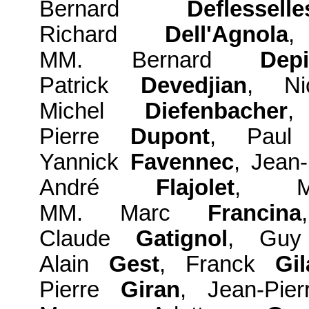
Bernard
Deflesselle
Richard
Dell'Agnola
MM. Bernard
Depi
Patrick
Devedjian
, N
Michel
Diefenbacher
,
Pierre
Dupont
, Pau
Yannick
Favennec
, Jean
André
Flajolet
, M
MM. Marc
Francina
Claude
Gatignol
, Gu
Alain
Gest
, Franck
Gil
Pierre
Giran
, Jean-Pie