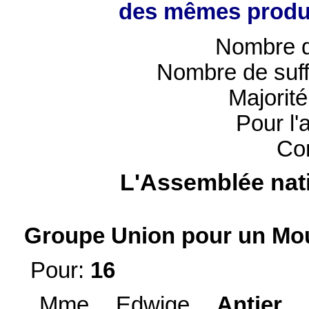
des mêmes produi
Nombre d
Nombre de suff
Majorit
Pour l'
Con
L'Assemblée nati
Groupe Union pour un Mou
Pour:
16
Mme Edwige
Antier
,