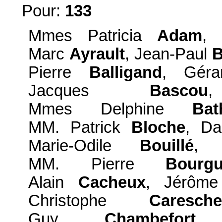
Pour:
133
Mmes Patricia
Adam
,
Marc
Ayrault
, Jean-Paul
B
Pierre
Balligand
, Gér
Jacques
Bascou
Mmes Delphine
Bat
MM. Patrick
Bloche
, Da
Marie-Odile
Bouillé
,
MM. Pierre
Bourgu
Alain
Cacheux
, Jérôm
Christophe
Caresch
Guy
Chambefort
,