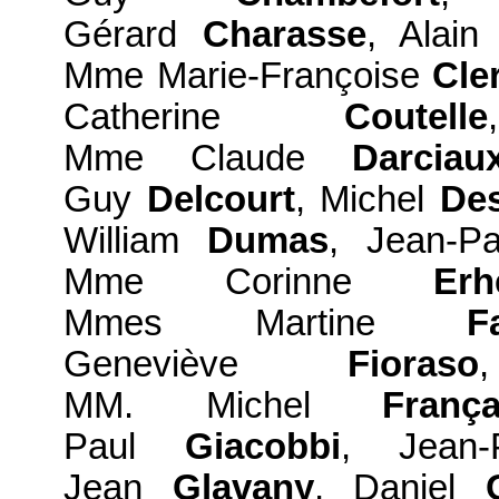
Gérard
Charasse
, Alai
Mme Marie-Françoise
Cle
Catherine
Coutelle
Mme Claude
Darciau
Guy
Delcourt
, Michel
Des
William
Dumas
, Jean-P
Mme Corinne
Erh
Mmes Martine
F
Geneviève
Fioraso
MM. Michel
França
Paul
Giacobbi
, Jean-
Jean
Glavany
, Daniel