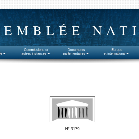
SEMBLÉE NAT
Commissions et
Documents
Europe
le
autres instances
parlementaires
et international
N° 3179
_____