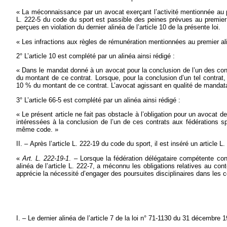
« La méconnaissance par un avocat exerçant l’activité mentionnée au prem
L. 222-5 du code du sport est passible des peines prévues au premie
perçues en violation du dernier alinéa de l’article 10 de la présente loi.
« Les infractions aux règles de rémunération mentionnées au premier ali
2° L’article 10 est complété par un alinéa ainsi rédigé :
« Dans le mandat donné à un avocat pour la conclusion de l’un des cont
du montant de ce contrat. Lorsque, pour la conclusion d’un tel contrat,
10 % du montant de ce contrat. L’avocat agissant en qualité de mandatair
3° L’article 66-5 est complété par un alinéa ainsi rédigé :
« Le présent article ne fait pas obstacle à l’obligation pour un avocat d
intéressées à la conclusion de l’un de ces contrats aux fédérations spo
même code. »
II. – Après l’article L. 222-19 du code du sport, il est inséré un article L.
«
Art. L. 222-19-1
. – Lorsque la fédération délégataire compétente co
alinéa de l’article L. 222-7, a méconnu les obligations relatives au con
apprécie la nécessité d’engager des poursuites disciplinaires dans les c
I. – Le dernier alinéa de l’article 7 de la loi n° 71-1130 du 31 décembre 1