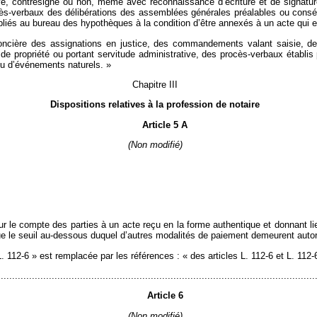
é, contresigné ou non, même avec reconnaissance d’écriture et de signature,
ès-verbaux des délibérations des assemblées générales préalables ou consécu
liés au bureau des hypothèques à la condition d’être annexés à un acte qui e
 foncière des assignations en justice, des commandements valant saisie, de
t de propriété ou portant servitude administrative, des procès-verbaux établi
ou d’événements naturels. »
Chapitre III
Dispositions relatives à la profession de notaire
Article 5 A
(Non modifié)
 le compte des parties à un acte reçu en la forme authentique et donnant lie
ue le seuil au-dessous duquel d’autres modalités de paiement demeurent autor
e L. 112-6 » est remplacée par les références : « des articles L. 112-6 et L. 112-
................................................................................................................
Article 6
(Non modifié)