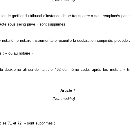
rt le greffier du tribunal d’instance de se transporter » sont remplacés par les
 acte sous seing privé » sont supprimés ;
notarié, le notaire instrumentaire recueille la déclaration conjointe, procède 
s : « ou au notaire ».
u deuxième alinéa de l’article 462 du même code, après les mots : « tri
Article 7
(Non modifié)
icles 71 et 72, » sont supprimés ;