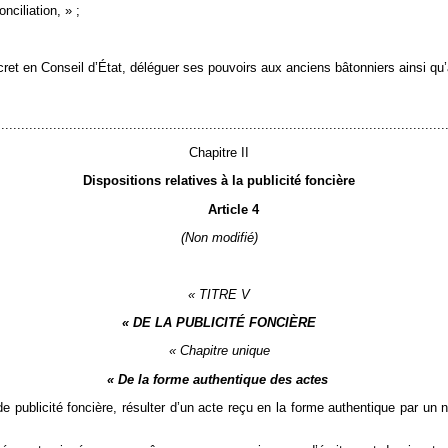
nciliation, » ;
cret en Conseil d’État, déléguer ses pouvoirs aux anciens bâtonniers ainsi q
................................................................................................................
Chapitre II
Dispositions relatives à la publicité foncière
Article 4
(Non modifié)
« TITRE V
« DE LA PUBLICITÉ FONCIÈRE
« Chapitre unique
« De la forme authentique des actes
 de publicité foncière, résulter d’un acte reçu en la forme authentique par un 