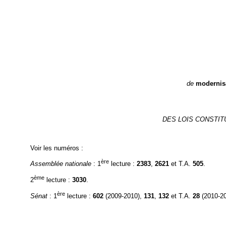
de
modernis
DES LOIS CONSTIT
Voir les numéros :
ère
Assemblée nationale
: 1
lecture :
2383
,
2621
et T.A.
505
.
ème
2
lecture :
3030
.
ère
Sénat
: 1
lecture :
602
(2009-2010),
131
,
132
et T.A.
28
(2010-20