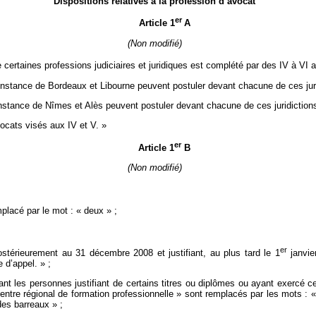
Dispositions relatives à la profession d’avocat
er
Article 1
A
(Non modifié)
ertaines professions judiciaires et juridiques est complété par des IV à VI ai
 instance de Bordeaux et Libourne peuvent postuler devant chacune de ces juri
instance de Nîmes et Alès peuvent postuler devant chacune de ces juridiction
vocats visés aux IV et V. »
er
Article 1
B
(Non modifié)
mplacé par le mot : « deux » ;
er
ostérieurement au 31 décembre 2008 et justifiant, au plus tard le 1
janvie
 d’appel. » ;
nant les personnes justifiant de certains titres ou diplômes ou ayant exercé 
centre régional de formation professionnelle » sont remplacés par les mots : 
 des barreaux » ;