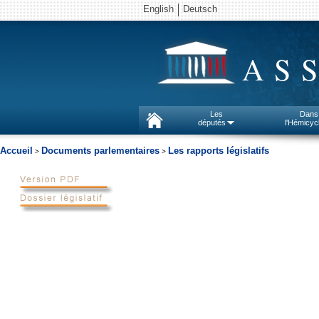
English
Deutsch
AS
Les
Dans
députés
l'Hémicyc
Accueil
Documents parlementaires
Les rapports législatifs
>
>