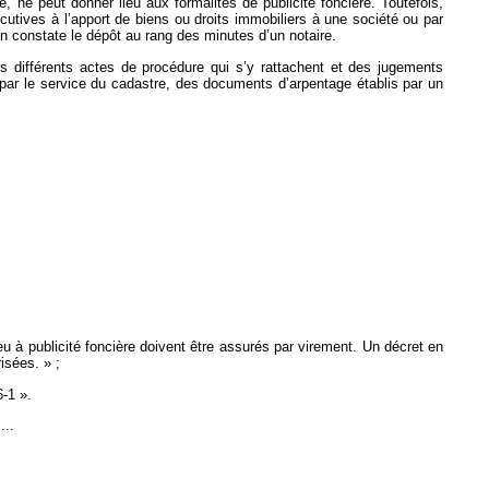
 ne peut donner lieu aux formalités de publicité foncière. Toutefois,
tives à l’apport de biens ou droits immobiliers à une société ou par
n constate le dépôt au rang des minutes d’un notaire.
s différents actes de procédure qui s’y rattachent et des jugements
s par le service du cadastre, des documents d’arpentage établis par un
u à publicité foncière doivent être assurés par virement. Un décret en
isées. » ;
6-1 ».
....