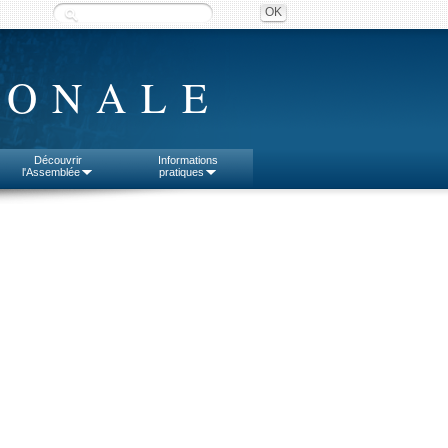
IONALE
Découvrir
Informations
l'Assemblée
pratiques