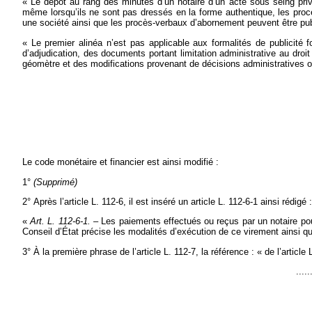
« Le dépôt au rang des minutes d’un notaire d’un acte sous seing priv
même lorsqu’ils ne sont pas dressés en la forme authentique, les proc
une société ainsi que les procès-verbaux d’abornement peuvent être pub
« Le premier alinéa n’est pas applicable aux formalités de publicité
d’adjudication, des documents portant limitation administrative au droi
géomètre et des modifications provenant de décisions administratives 
Le code monétaire et financier est ainsi modifié :
1°
(Supprimé)
2° Après l’article L. 112-6, il est inséré un article L. 112-6-1 ainsi rédigé :
«
Art. L. 112-6-1.
– Les paiements effectués ou reçus par un notaire pour
Conseil d’État précise les modalités d’exécution de ce virement ainsi q
3° À la première phrase de l’article L. 112-7, la référence : « de l’articl
.....