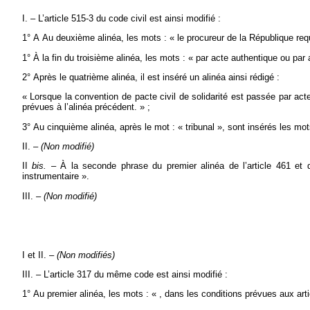
I. – L’article 515-3 du code civil est ainsi modifié :
1° A Au deuxième alinéa, les mots : « le procureur de la République requie
1° À la fin du troisième alinéa, les mots : « par acte authentique ou par
2° Après le quatrième alinéa, il est inséré un alinéa ainsi rédigé :
« Lorsque la convention de pacte civil de solidarité est passée par acte 
prévues à l’alinéa précédent. » ;
3° Au cinquième alinéa, après le mot : « tribunal », sont insérés les mot
II. –
(Non modifié)
II
bis.
– À la seconde phrase du premier alinéa de l’article 461 et d
instrumentaire ».
III. –
(Non modifié)
I et II. –
(Non modifiés)
III. – L’article 317 du même code est ainsi modifié :
1° Au premier alinéa, les mots : « , dans les conditions prévues aux art