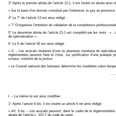
3° Après le premier alinéa de l’article 12-1, il est inséré un alinéa ainsi r
« Sur la base d’un dossier constitué par l’intéressé, le jury se prononce
4° Le 7° de l’article 13 est ainsi rédigé :
« 7° D’organiser l’entretien de validation de la compétence professionnell
5° Le deuxième alinéa de l’article 21-1 est complété par les mots : « , d
de spécialisation » ;
6° Le II de l’article 50 est ainsi rédigé :
« II. – Les avocats titulaires d’une ou plusieurs mentions de spécia
réglementées peuvent faire le choix, sur justification d’une pratique p
sceaux, ministre de la justice.
« Le Conseil national des barreaux détermine les modalités selon lesquel
.....
I. – La même loi est ainsi modifiée :
1° Après l’article 6
bis
, il est inséré un article 6
ter
ainsi rédigé :
«
Art. 6
ter. – Les avocats peuvent, dans le cadre de la réglementation 
alinéa de l’article L. 222-7 du code du sport.