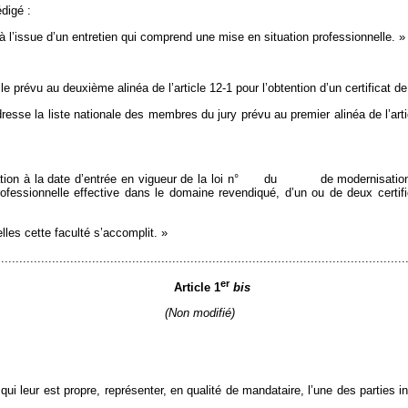
édigé :
 à l’issue d’un entretien qui comprend une mise en situation professionnelle. » 
e prévu au deuxième alinéa de l’article 12-1 pour l’obtention d’un certificat de 
resse la liste nationale des membres du jury prévu au premier alinéa de l’arti
lisation à la date d’entrée en vigueur de la loi n° du de modernisation de
rofessionnelle effective dans le domaine revendiqué, d’un ou de deux certifi
les cette faculté s’accomplit. »
................................................................................................................
er
Article 1
bis
(Non modifié)
qui leur est propre, représenter, en qualité de mandataire, l’une des parties