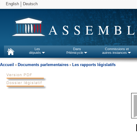
English
Deutsch
ASSEMBL
Les
Dans
Commissions et
députés
l'Hémicycle
autres instances
Accueil
Documents parlementaires
Les rapports législatifs
>
>