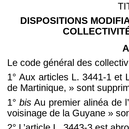
TI
DISPOSITIONS MODIFI
COLLECTIVIT
A
Le code général des collectivit
1° Aux articles L. 3441-1 et
de Martinique, » sont supprim
1°
bis
Au premier alinéa de l’
voisinage de la Guyane » son
2° L’article L. 3443-3 est abro