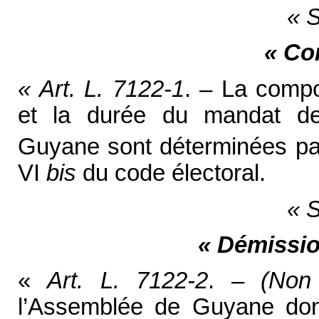
« S
« Co
« Art. L. 7122-1
. – La comp
et la durée du mandat de
Guyane sont déterminées par
VI
bis
du code électoral.
« S
« Démissio
«
Art. L. 7122-2
. –
(Non
l’Assemblée de Guyane donn