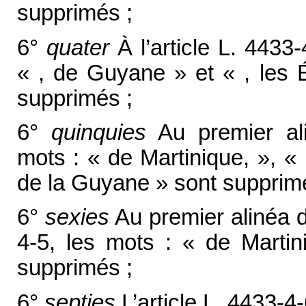
supprimés ;
6°
quater
À l’article L. 4433
« , de Guyane » et « , les 
supprimés ;
6°
quinquies
Au premier alin
mots : « de Martinique, », «
de la Guyane » sont supprim
6°
sexies
Au premier alinéa d
4-5, les mots : « de Marti
supprimés ;
6°
septies
L’article L. 4433-4-