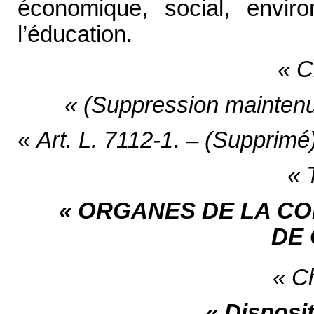
économique, social, envir
l’éducation.
« C
« (Suppression maintenue 
«
Art. L. 7112-1
. –
(Supprimé
« 
« ORGANES DE LA CO
DE
« Ch
« Disposi