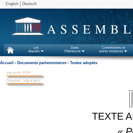
English
Deutsch
ASSEMBL
Les
Dans
Commissions et
députés
l'Hémicycle
autres instances
Accueil
Documents parlementaires
Textes adoptés
>
>
TEXTE A
« Pe