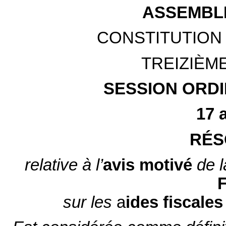
ASSEMBL
CONSTITUTION 
TREIZIÈM
SESSION ORDIN
17 
RÉS
relative
à l’
avis motivé
de l
sur les
a
ides fiscales