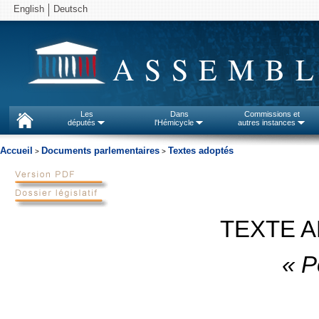
English
Deutsch
ASSEMBL
Les
Dans
Commissions et
députés
l'Hémicycle
autres instances
Accueil
Documents parlementaires
Textes adoptés
>
>
TEXTE A
« Pe