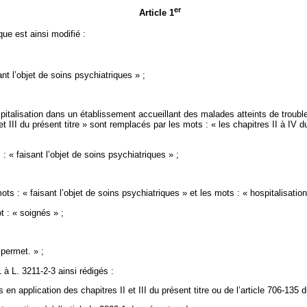
er
Article 1
que est ainsi modifié :
nt l’objet de soins psychiatriques » ;
pitalisation dans un établissement accueillant des malades atteints de trouble
et III du présent titre » sont remplacés par les mots : « les chapitres II à IV 
 « faisant l’objet de soins psychiatriques » ;
ts : « faisant l’objet de soins psychiatriques » et les mots : « hospitalisation
t : « soignés » ;
 permet. » ;
 à L. 3211-2-3 ainsi rédigés :
en application des chapitres II et III du présent titre ou de l’article 706-135