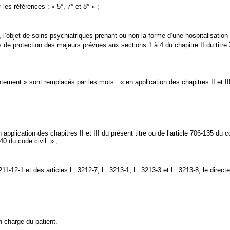
les références : « 5°, 7° et 8° » ;
l’objet de soins psychiatriques prenant ou non la forme d’une hospitalisation
de protection des majeurs prévues aux sections 1 à 4 du chapitre II du titre X
ement » sont remplacés par les mots : « en application des chapitres II et II
 application des chapitres II et III du présent titre ou de l’article 706-135 du
0 du code civil. » ;
 3211-12-1 et des articles L. 3212-7, L. 3213-1, L. 3213-3 et L. 3213-8, le dire
 :
en charge du patient.