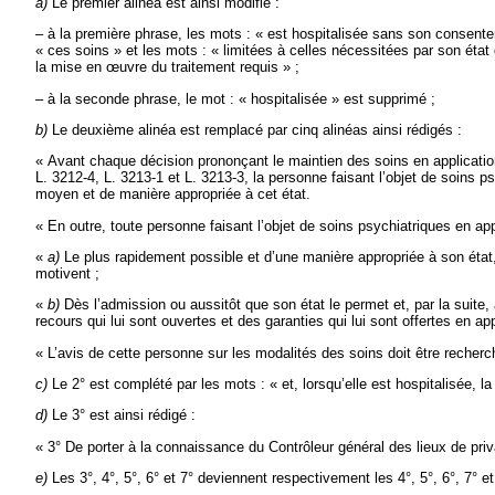
a)
Le premier alinéa est ainsi modifié :
– à la première phrase, les mots : « est hospitalisée sans son consentem
« ces soins » et les mots : « limitées à celles nécessitées par son état
la mise en
œuvre du traitement requis » ;
– à la seconde phrase, le mot : « hospitalisée » est supprimé ;
b)
Le deuxième alinéa est remplacé par cinq alinéas ainsi rédigés :
« Avant chaque décision prononçant le maintien des soins en application 
L. 3212-4, L. 3213-1 et L. 3213-3, la personne faisant l’objet de soins 
moyen et de manière appropriée à cet état.
« En outre, toute personne faisant l’objet de soins psychiatriques en appl
«
a)
Le plus rapidement possible et d’une manière appropriée à son état,
motivent ;
«
b)
Dès l’admission
ou aussitôt que son état le permet et, par la sui
recours qui lui sont ouvertes et des garanties qui lui sont offertes en appl
« L’avis de cette personne sur les modalités des soins doit être recherc
c)
Le 2° est complété par les mots : « et, lorsqu’elle est hospitalisée, l
d)
Le 3° est ainsi rédigé :
« 3° De porter à la connaissance du Contrôleur général des lieux de priv
e)
Les 3°, 4°, 5°, 6° et 7° deviennent respectivement les 4°, 5°, 6°, 7° et