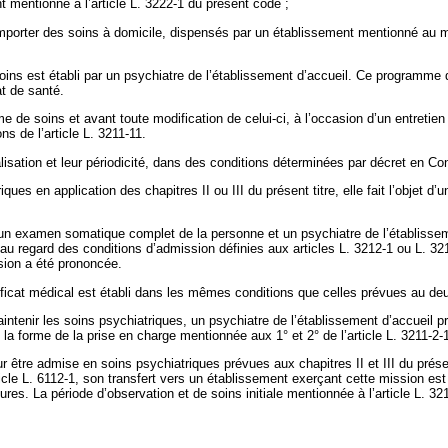
 mentionné à l’article L. 3222-1 du présent code ;
mporter des soins à domicile, dispensés par un établissement mentionné au mê
ns est établi par un psychiatre de l’établissement d’accueil. Ce programme de
at de santé.
mme de soins et avant toute modification de celui-ci, à l’occasion d’un entretie
ns de l’article L. 3211-11.
lisation et leur périodicité, dans des conditions déterminées par décret en Con
s en application des chapitres II ou III du présent titre, elle fait l’objet d’u
un examen somatique complet de la personne et un psychiatre de l’établissemen
au regard des conditions d’admission définies aux articles L. 3212-1 ou L. 321
sion a été prononcée.
ficat médical est établi dans les mêmes conditions que celles prévues au deu
ntenir les soins psychiatriques, un psychiatre de l’établissement d’accueil pr
la forme de la prise en charge mentionnée aux 1° et 2° de l’article L. 3211-2
r être admise en soins psychiatriques prévues aux chapitres II et III du prés
ticle L. 6112-1, son transfert vers un établissement exerçant cette mission e
res. La période d’observation et de soins initiale mentionnée à l’article L. 321