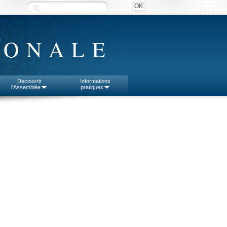
IONALE
Découvrir
Informations
l'Assemblée
pratiques