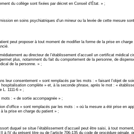
ment du collège sont fixées par décret en Conseil d’État. » ;
admission en soins psychiatriques d’un mineur
ou la levée de cette mesure sont
atient peut proposer à tout moment de modifier la forme de la prise en charge 
ancié.
mmédiatement au directeur de l’établissement d’accueil un certificat médical c
permet plus, notamment du fait du comportement de la personne, de dispenser 
dical de la personne. » ;
s leur consentement » sont remplacés par les mots : « faisant l’objet de soins
 hospitalisation complète » et, à la seconde phrase, après le mot : « établis
e L. 1111-6 » ;
 mots : « de sortie accompagnée » ;
on d’office » sont remplacés par les mots : « où la mesure a été prise en appli
à la prise en charge du patient » ;
ressort duquel se situe l’établissement d’accueil peut être saisi, à tout moment
 à IV du présent titre ou de l’article 706-135 du code de procédure pénale, qu