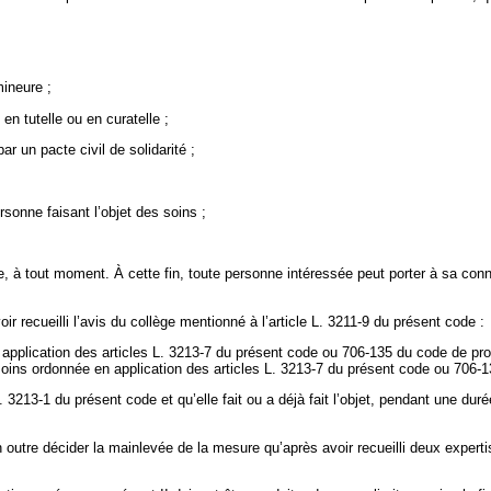
mineure ;
en tutelle ou en curatelle ;
ar un pacte civil de solidarité ;
rsonne faisant l’objet des soins ;
ce, à tout moment.
À cette fin, toute personne intéressée peut porter à sa conn
oir recueilli l’avis du collège mentionné à l’article L. 3211-9 du présent code :
pplication des articles L. 3213-7 du présent code ou 706-135 du code de procéd
e soins ordonnée en application des articles L. 3213-7 du présent code ou 706
 L. 3213-1 du présent code et qu’elle fait ou a déjà fait l’objet, pendant une du
 outre décider la mainlevée de la mesure qu’après avoir recueilli deux expertis