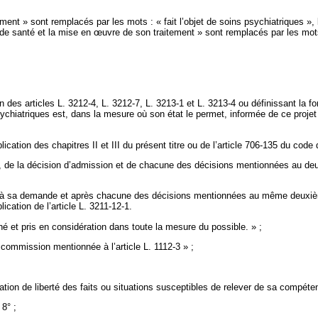
ent » sont remplacés par les mots : « fait l’objet de soins psychiatriques », 
 de santé et la mise en
œuvre de son traitement » sont remplacés par les mots
des articles L. 3212-4, L. 3212-7, L. 3213-1 et L. 3213-4 ou définissant la fo
psychiatriques est, dans la mesure où son état le permet, informée de ce proje
ication des chapitres II et III du présent titre ou de l’article 706-135 du cod
 de la décision d’admission et de chacune des décisions mentionnées au deuxi
te, à sa demande et après chacune des décisions mentionnées au même deuxième 
ication de l’article L. 3211-12-1.
hé et pris en considération dans toute la mesure du possible. » ;
a commission mentionnée à l’article L. 1112-3 » ;
ation de liberté des faits ou situations susceptibles de relever de sa compéte
 8° ;