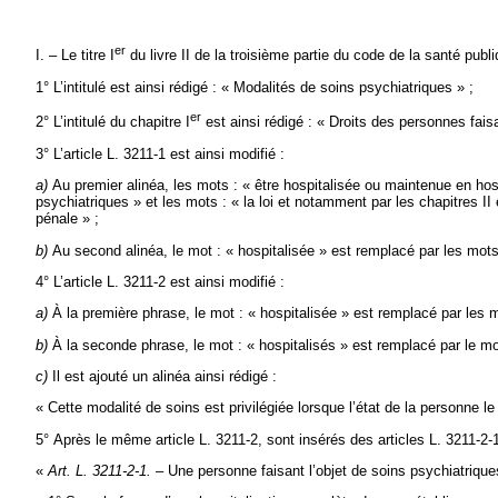
er
I. – Le titre I
du livre II de la troisième partie du code de la santé publi
1° L’intitulé est ainsi rédigé : « Modalités de soins psychiatriques » ;
er
2° L’intitulé du chapitre I
est ainsi rédigé : « Droits des personnes faisa
3° L’article L. 3211-1 est ainsi modifié :
a)
Au premier alinéa, les mots : « être hospitalisée ou maintenue en hos
psychiatriques » et les mots : « la loi et notamment par les chapitres II 
pénale » ;
b)
Au second alinéa, le mot : « hospitalisée » est remplacé par les mots :
4° L’article L. 3211-2 est ainsi modifié :
a)
À la première phrase, le mot : « hospitalisée » est remplacé par les mo
b)
À la seconde phrase, le mot : « hospitalisés » est remplacé par le mo
c)
Il est ajouté un alinéa ainsi rédigé :
« Cette modalité de soins est privilégiée lorsque l’état de la personne le
5° Après le même article L. 3211-2, sont insérés des articles L. 3211-2-1
«
Art. L. 3211-2-1.
– Une personne faisant l’objet de soins psychiatriques 