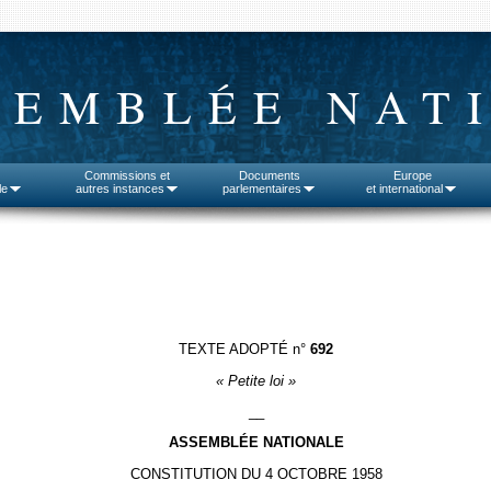
SEMBLÉE NAT
Commissions et
Documents
Europe
le
autres instances
parlementaires
et international
TEXTE ADOPTÉ n°
692
« Petite loi »
__
ASSEMBLÉE NATIONALE
CONSTITUTION DU 4 OCTOBRE 1958