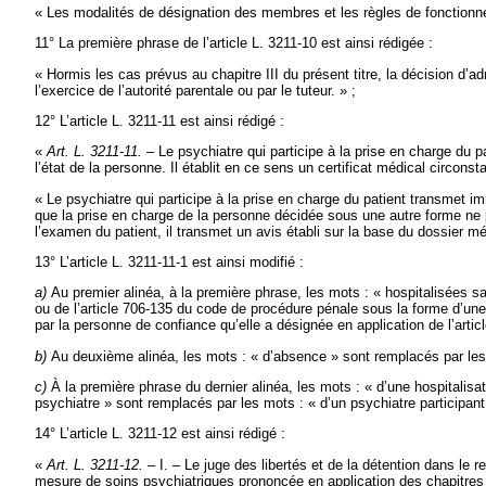
« Les modalités de désignation des membres et les règles de fonctionne
11° La première phrase de l’article L. 3211-10 est ainsi rédigée :
« Hormis les cas prévus au chapitre III du présent titre, la décision d’
l’exercice de l’autorité parentale
ou par le tuteur. » ;
12° L’article L. 3211-11 est ainsi rédigé :
«
Art. L. 3211-11. –
Le psychiatre qui participe à la prise en charge du p
l’état de la personne. Il établit en ce sens un certificat médical circonst
« Le psychiatre qui participe à la prise en charge du patient transmet i
que la prise en charge de la personne décidée sous une autre forme ne 
l’examen du patient, il transmet un avis établi sur la base du dossier mé
13° L’article L. 3211-11-1 est ainsi modifié :
a)
Au premier alinéa, à la première phrase, les mots : « hospitalisées san
ou de l’article 706-135 du code de procédure pénale sous la forme d’une
par la personne de confiance qu’elle a désignée en application de l’articl
b)
Au deuxième alinéa, les mots : « d’absence » sont remplacés par les
c)
À la première phrase du dernier alinéa, les mots : « d’une hospitalisati
psychiatre » sont remplacés par les mots : « d’un psychiatre participant 
14° L’article L. 3211-12 est ainsi rédigé :
«
Art. L. 3211-12.
– I. – Le juge des libertés et de la détention dans le 
mesure de soins psychiatriques prononcée en application des chapitres II