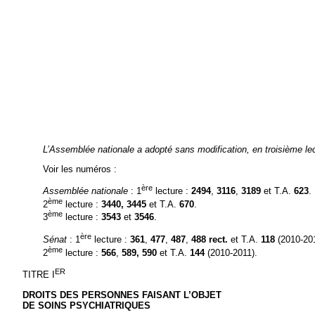
L’Assemblée nationale a adopté sans modification, en troisième lectu
Voir les numéros :
ère
Assemblée nationale
: 1
lecture :
2494
,
3116
,
3189
et T.A.
623
.
ème
2
lecture :
3440,
3445
et T.A.
670
.
ème
3
lecture :
3543
et
3546
.
ère
Sénat
: 1
lecture :
361
,
477
,
487
,
488 rect.
et T.A.
118
(2010-201
ème
2
lecture :
566
,
589,
590
et T.A.
144
(2010-2011).
ER
TITRE I
DROITS DES PERSONNES FAISANT L’OBJET
DE SOINS PSYCHIATRIQUES