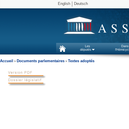
English
Deutsch
AS
Les
Dans
députés
l'Hémicyc
Accueil
Documents parlementaires
Textes adoptés
>
>