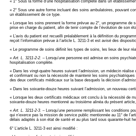
« 1° Sous la forme d’une hospitalisation complète dans un établissement
« 2° Sous une autre forme incluant des soins ambulatoires, pouvant co
un établissement de ce type.
« Lorsque les soins prennent la forme prévue au 2°, un programme de soi
prise en charge du patient, afin de tenir compte de l’évolution de son ét
« L’avis du patient est recueilli préalablement à la définition du progra
reçoit l’information prévue à l’article L. 3211-3 et est avisé des dispositio
« Le programme de soins définit les types de soins, les lieux de leur réa
«
Art. L. 3211-2-2. –
Lorsqu’une personne est admise en soins psychiatrique
hospitalisation complète.
« Dans les vingt-quatre heures suivant l’admission, un médecin réalise 
et confirmant ou non la nécessité de maintenir les soins psychiatriques 
des deux certificats médicaux sur la base desquels la décision d’admis
« Dans les soixante-douze heures suivant l’admission, un nouveau certi
« Lorsque les deux certificats médicaux ont conclu à la nécessité de mai
soixante-douze heures mentionné au troisième alinéa du présent article, 
«
Art. L. 3211-2-3
. – Lorsqu’une personne remplissant les conditions pou
qui n’exerce pas la mission de service public mentionnée au 11° de l’ar
délais adaptés à son état de santé et au plus tard sous quarante-huit heu
6° L’article L. 3211-3 est ainsi modifié :