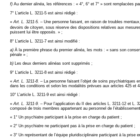
f)
Au dernier alinéa, les références : « 4°, 6° et 7° » sont remplacées par 
7° L’article L. 3211-5 est ainsi rédigé :
«
Art. L. 3211-5. –
Une personne faisant, en raison de troubles mentaux, 
devoirs de citoyen, sous réserve des dispositions relatives aux mesures 
puissent lui être opposés. » ;
8° L’article L. 3211-7 est ainsi modifié :
a)
À la première phrase du premier alinéa, les mots : « sans son consent
pénale » ;
b)
Les deux derniers alinéas sont supprimés ;
9° L’article L. 3211-8 est ainsi rédigé :
«
Art. L. 3211-8. –
La personne faisant l’objet de soins psychiatriques en
dans les conditions et selon les modalités prévues aux articles 425 et 44
10° L’article L. 3211-9 est ainsi rédigé :
«
Art. L. 3211-9. –
Pour l’application du II des articles L. 3211-12 et L.
composé de trois membres appartenant au personnel de l’établissement
« 1° Un psychiatre participant à la prise en charge du patient ;
« 2° Un psychiatre ne participant pas à la prise en charge du patient ;
« 3° Un représentant de l’équipe pluridisciplinaire participant à la prise 