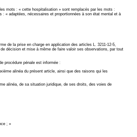
les mots : « cette hospitalisation » sont remplacés par les mots :
 : « adaptées, nécessaires et proportionnées à son état mental et à
rme de la prise en charge en application des articles L. 3211-12-5,
t de décision et mise à même de faire valoir ses observations, par tout
e de procédure pénale est informée :
ème alinéa du présent article, ainsi que des raisons qui les
alinéa, de sa situation juridique, de ses droits, des voies de
nce ; »