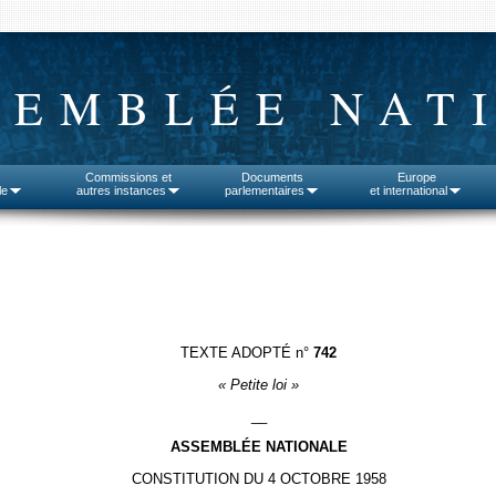
SEMBLÉE NAT
Commissions et
Documents
Europe
le
autres instances
parlementaires
et international
TEXTE ADOPTÉ n°
742
« Petite loi »
__
ASSEMBLÉE NATIONALE
CONSTITUTION DU 4 OCTOBRE 1958