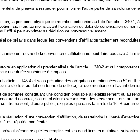
e le délai de préavis à respecter pour informer l’autre partie de sa volonté de 
ction, la personne physique ou morale mentionnée au I de l’article L. 340-1, à p
tion, six mois au moins avant l’expiration du délai de dénonciation du non-reno
es l’affilié peut exprimer sa décision de non-renouvellement.
délai de préavis dans lequel les conventions d’affiliation tacitement reconduite
r la mise en
œuvre de la convention d’affiliation ne peut faire obstacle à la m
gatoire en application du premier alinéa de l’article L. 340-2 et qui comportent 
our une durée supérieure à cinq ans.
 l’article L. 145-4 et sans préjudice des obligations mentionnées au 5° du III d
duire d’effets au delà du terme de celle-ci, tel que mentionné à l’avant-dernier a
ent de sommes constituant une condition préalable à l’établissement ou au re
signature du contrat, soit en plusieurs versements, les versements dus au tit
itre ne sont, d’ordre public, exigibles que dans la limite de 10 % par an de le
la résiliation d’une convention d’affiliation, de restreindre la liberté d’exerc
40-1 est réputée non écrite.
 prévaut démontre qu’elles remplissent les conditions cumulatives suivantes 
ets de la convention d’affiliation ;