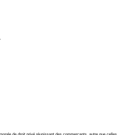
,
 morale de droit privé réunissant des commerçants, autre que celles