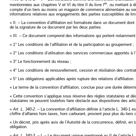
er
mentionnées aux chapitres V et VI du titre II du livre I
, ou mettant à d
compte d’un tiers au moins un magasin de commerce alimentaire au sens de
informations relatives aux engagements des parties susceptibles de limit
« II. – La convention d’affiliation est formalisée dans un document dont 
de la signature de ce document par les deux parties.
« III. – Ce document comprend des informations qui portent notamment 
« 1° Les conditions de l’affiliation et de la participation au groupement ;
« 2° Les conditions d’utilisation des services commerciaux apportés à l
« 3° Le fonctionnement du réseau ;
« 4° Les conditions de renouvellement, cession et résiliation des contrat
« 5° Les obligations applicables après rupture des relations d’affiliation.
« Le terme de la convention d’affiliation, conclue pour une durée déter
« Cette convention s’applique sous réserve des règles statutaires et d
statutaires ne peuvent toutefois faire obstacle aux dispositions des artic
«
Art. L. 340-2. –
La convention d’affiliation définie à l’article L. 340-1
chiffre d’affaires hors taxes, hors carburant, provient pour plus du tiers 
« Un décret, pris après avis de l’Autorité de la concurrence, définit, en 
obligation.
«
Art. L. 340-3. –
I. – Le document unique mentionné au II de l’article L. 