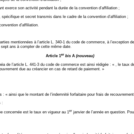
ant exerce son activité pendant la durée de la convention d’affiliation ;
, spécifique et secret transmis dans le cadre de la convention d’affiliation ;
onvention d’affiliation.
rties mentionnées à l’article L. 340-1 du code de commerce, à l’exception des 
ard sept ans à compter de cette même date.
er
Article 1
bis
A
(nouveau)
néa de l’article L. 441-3 du code de commerce est ainsi rédigée : « , le taux de
 recouvrement due au créancier en cas de retard de paiement. »
s : «
ainsi que le montant de l’indemnité forfaitaire pour frais de recouvrement
 :
er
ée concernée est le taux en vigueur au 1
janvier de l’année en question. Pou