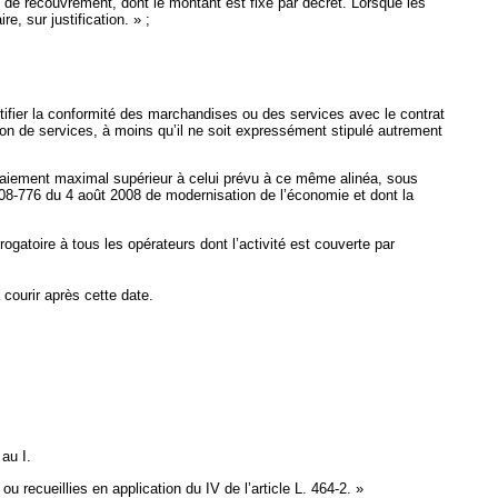
s de recouvrement, dont le montant est fixé par décret. Lorsque les
, sur justification. » ;
rtifier la conformité des marchandises ou des services avec le contrat
ion de services, à moins qu’il ne soit expressément stipulé autrement
e paiement maximal supérieur à celui prévu à ce même alinéa, sous
2008-776 du 4 août 2008 de modernisation de l’économie et dont la
gatoire à tous les opérateurs dont l’activité est couverte par
courir après cette date.
 au I.
 recueillies en application du IV de l’article L. 464-2. »