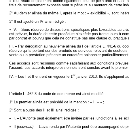
« Tout retard de paiement donne également lieu, de plein droit et sans a
frais de recouvrement exposés sont supérieurs au montant de cette indem
2° Au dernier alinéa du même I, après le mot : « exigibilité », sont insér
3° Il est ajouté un IV ainsi rédigé :
« IV. – Sous réserve de dispositions spécifiques plus favorables au créa
est prévue, la durée de cette procédure n’excède pas trente jours à com
par contrat et pourvu que cela ne constitue pas une clause ou pratique a
III. – Par dérogation au neuvième alinéa du I de l’article L. 441-6 du 
réserve qu’ils portent sur des produits ou services relevant de secteurs
vente ou la prestation présente un caractère saisonnier particulièremen
Ces accords sont reconnus comme satisfaisant aux conditions prévues au p
l’accord. Les accords interprofessionnels sont conclus avant le premier 
er
IV. – Les I et II entrent en vigueur le 1
janvier 2013. Ils s’appliquent 
L’article L. 462-3 du code de commerce est ainsi modifié :
1° Le premier alinéa est précédé de la mention : « I. – » ;
2° Sont ajoutés des II et III ainsi rédigés :
« II. – L’Autorité peut également être invitée par les juridictions à les é
« III
(nouveau)
. – L’avis rendu par l’Autorité peut être accompagné de pi