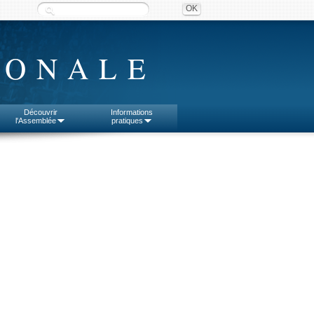
IONALE
Découvrir
Informations
l'Assemblée
pratiques