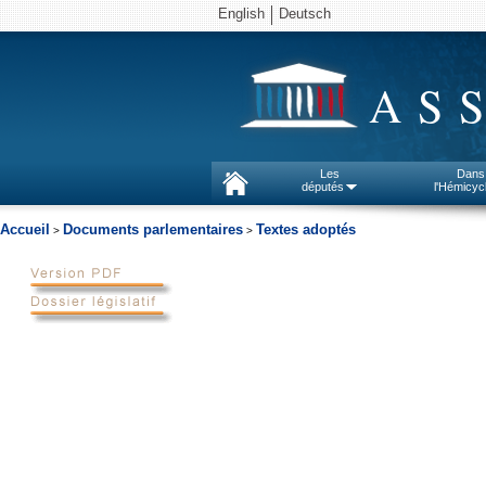
English
Deutsch
AS
Les
Dans
députés
l'Hémicyc
Accueil
Documents parlementaires
Textes adoptés
>
>