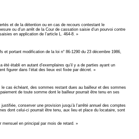
ibertés et de la détention ou en cas de recours contestant le
mesure ou d’un arrêt de la Cour de cassation saisie d’un pourvoi contre
isies en application de l’article L. 464-8. »
tifs et portant modification de la loi n° 86-1290 du 23 décembre 1986,
l a été établi en autant d’exemplaires qu’il y a de parties ayant un
t figurer dans l’état des lieux est fixée par décret. »
te, le cas échéant, des sommes restant dues au bailleur et des sommes
 du paiement de toute somme dont le bailleur pourrait être tenu en ses
 justifiée, conserver une provision jusqu’à l’arrêté annuel des comptes
s dont celui-ci pourrait être tenu, aux lieu et place du locataire, sont
r mensuel en principal par mois de retard. »