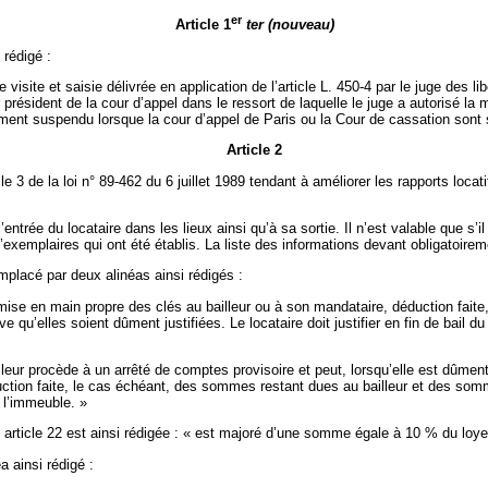
er
Article 1
ter (nouveau)
 rédigé :
isite et saisie délivrée en application de l’article L. 450-4 par le juge des l
président de la cour d’appel dans le ressort de laquelle le juge a autorisé la 
ment suspendu lorsque la cour d’appel de Paris ou la Cour de cassation sont sa
Article 2
e 3 de la loi n° 89-462 du 6 juillet 1989 tendant à améliorer les rapports loca
entrée du locataire dans les lieux ainsi qu’à sa sortie. Il n’est valable que s’i
exemplaires qui ont été établis. La liste des informations devant obligatoiremen
emplacé par deux alinéas ainsi rédigés :
emise en main propre des clés au bailleur ou à son mandataire, déduction fai
rve qu’elles soient dûment justifiées. Le locataire doit justifier en fin de bail
lleur procède à un arrêté de comptes provisoire et peut, lorsqu’elle est dûment
éduction faite, le cas échéant, des sommes restant dues au bailleur et des somme
 l’immeuble. »
e article 22 est ainsi rédigée : « est majoré d’une somme égale à 10 % du loye
a ainsi rédigé :