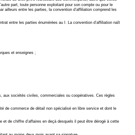
d’autre part, toute personne exploitant pour son compte ou pour le
ailleurs entre les parties, la convention d’affiliation comprend les
trat entre les parties énumérées au I. La convention d’affiliation naît
arques et enseignes ;
s, aux sociétés civiles, commerciales ou coopératives. Ces règles
vité de commerce de détail non spécialisé en libre service et dont le
e et de chiffre d’affaires en deçà desquels il peut être dérogé à cette
ploitant au moins deux mois avant sa signature.