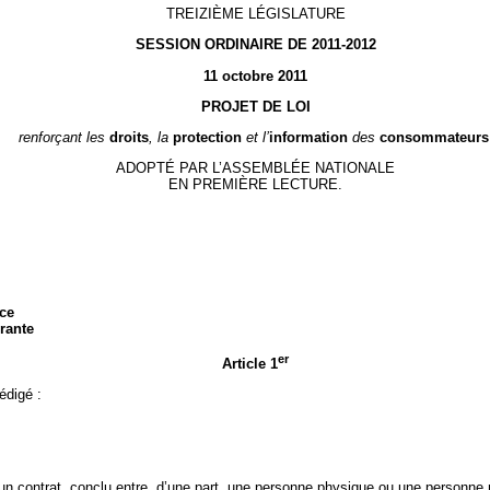
TREIZIÈME LÉGISLATURE
SESSION ORDINAIRE DE 2011-2012
11 octobre 2011
PROJET DE LOI
renforçant les
droits
,
la
protection
et
l’
information
des
consommateurs
ADOPTÉ PAR L’ASSEMBLÉE NATIONALE
EN PREMIÈRE LECTURE.
ice
rante
er
Article 1
édigé :
 un contrat, conclu entre, d’une part, une personne physique ou une personne