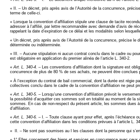
« II. – Un décret, pris après avis de l’Autorité de la concurrence, précis
terme de celle-ci.
« Lorsque la convention d’affiliation stipule une clause de tacite recondu
adresser à l’affilié, par lettre recommandée avec demande d’avis de récep
rappelant la date d’expiration de ce délai et les modalités selon lesquell
« Un décret, pris après avis de l’Autorité de la concurrence, précise le 
déterminée ou indéterminée.
« III. – Aucune stipulation ni aucun contrat conclu dans le cadre ou pou
est obligatoire en application du premier alinéa de l’article L. 340-2.
«
Art. L. 340-4. –
Les conventions d’affiliation dont la signature est obli
concurrence de plus de 80 % de ses achats, ne peuvent être conclues p
« À l’exception du contrat de bail commercial, dont la durée est régie par
collectives conclu dans le cadre de la convention d’affiliation ne peut pro
«
Art. L. 340-5. –
Lorsqu’une convention d’affiliation prévoit le versem
la possibilité d’acquitter ces sommes soit en totalité au moment de la 
sommes. En cas de non-respect du présent article, les sommes dues à ce t
d’affiliation.
«
Art. L. 340-6.
– I. – Toute clause ayant pour effet, après l’échéance ou 
cette convention d’affiliation dans les conditions prévues à l’article L. 3
« II. – Ne sont pas soumises au I les clauses dont la personne qui s’en
« 1° Elles concernent des biens et services en concurrence avec ceux obj