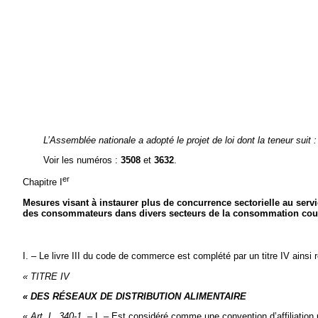
L’Assemblée nationale a adopté le projet de loi dont la teneur suit :
Voir les numéros :
3508
et
3632
.
er
Chapitre I
Mesures visant à instaurer plus de concurrence sectorielle au serv
des consommateurs dans divers secteurs de la consommation cou
I. – Le livre III du code de commerce est complété par un titre IV ainsi r
« TITRE IV
« DES RÉSEAUX DE DISTRIBUTION ALIMENTAIRE
«
Art. L. 340-1. –
I. – Est considéré comme une convention d’affiliation