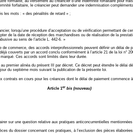
utre formalité, au versement au créancier d’une indemnité forfaitaire pour frai
nité forfaitaire, le créancier peut demander une indemnisation complémentaire
és les mots : « des pénalités de retard » ;
ncier, lorsqu’une procédure d’acceptation ou de vérification permettant de ce
pter de la date de réception des marchandises ou de réalisation de la prestat
busive au sens de l’article L. 442-6. »
code de commerce, des accords interprofessionnels peuvent définir un délai d
 déjà couverts par un accord conclu conformément à l’article 21 de la loi n° 
t marqué. Ces accords sont limités dans leur durée.
remier alinéa du présent III par décret. Ce décret peut étendre le délai déro
jour du septième mois suivant la publication de la présente loi.
aux contrats en cours pour les créances dont le délai de paiement commence à 
er
Article 1
bis
(nouveau)
clairer sur une question relative aux pratiques anticoncurrentielles mentionnées
èces du dossier concernant ces pratiques, à l’exclusion des pièces élaborées ou