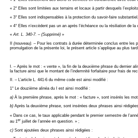
« 2° Elles sont limitées aux terrains et locaux à partir desquels l’exploit
« 3° Elles sont indispensables à la protection du savoir-faire substantiel
« 4° Elles n’excèdent pas un an après l’échéance ou la résiliation de la c
«
Art. L. 340-7. – (Supprimé)
»
II
(nouveau). –
Pour les contrats à durée déterminée conclus entre les pa
promulgation de la présente loi, le présent article s’applique au plus t
I. – Après le mot : « vente », la fin de la deuxième phrase du dernier ali
la facture ainsi que le montant de l’indemnité forfaitaire pour frais de
II. – L’article L. 441-6 du même code est ainsi modifié :
1° Le douzième alinéa du I est ainsi modifié :
a)
À la première phrase, après le mot : « facture », sont insérés les mot
b)
Après la deuxième phrase, sont insérées deux phrases ainsi rédigées
« Dans ce cas, le taux applicable pendant le premier semestre de l’ann
er
au 1
juillet de l’année en question. » ;
c)
Sont ajoutées deux phrases ainsi rédigées :