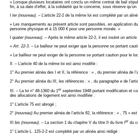
« Lorsque plusieurs locataires ont conclu un même contrat de bail stip
fin, à sa date d’effet, à la solidarité qui le concerne, sous réserve qu’un 
I
ter
(nouveau)
. – L’article 22-2 de la même loi est complété par un aliné
« Les manquements au présent article sont passibles, en application du
personne physique et à 15 000 € pour une personne morale. »
I
quater
(nouveau)
. – Après le même article 22-2, il est inséré un article 
«
Art. 22-3.
– Le bailleur ne peut exiger que la personne se portant cauti
« Le bailleur ne peut exiger de la personne se portant caution pour le loc
II. – L’article 40 de la même loi est ainsi modifié :
1° Au premier alinéa des I et II, la référence : « , du premier alinéa de l’
2° Au premier alinéa du III, les références : « , du paragraphe
e
de l’arti
er
III. – La loi n° 48-1360 du 1
septembre 1948 portant modification et codi
des allocations de logement est ainsi modifiée :
1° L’article 75 est abrogé ;
2°
(nouveau)
Au premier alinéa de l’article 82, la référence : « , 75 » es
er
III
bis (nouveau)
. – La section 1 du chapitre V du titre II du livre I
du co
1° L’article L. 125-2-2 est complété par un alinéa ainsi rédigé :