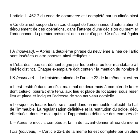
L’article L. 462-7 du code de commerce est complété par un alinéa ainsi
« Ce délai est suspendu en cas d’appel de l’ordonnance d’autorisation de v
déroulement de ces opérations, dans l’attente d’une décision du premier 
l’ordonnance du premier président de la cour d’appel. Ce délai est égale
I A
(nouveau)
. – Après la deuxième phrase du neuvième alinéa de l’articl
sont insérées quatre phrases ainsi rédigées :
« L’état des lieux est dûment signé par les parties ou leur mandataire à l’
intérêt distinct. Chaque exemplaire doit contenir la mention du nombre d’
I B
(nouveau)
. – Le troisième alinéa de l’article 22 de la même loi est r
« Il est restitué dans un délai maximal de deux mois à compter de la r
dont celui-ci pourrait être tenu, aux lieu et place du locataire, sous rése
lieu et place et indiquer l’adresse de son nouveau domicile.
« Lorsque les locaux loués se situent dans un immeuble collectif, le bai
de l’immeuble. La régularisation définitive et la restitution du solde, d
effectuées dans le mois qui suit l’approbation définitive des comptes de
I. – Après le mot : « comptes », la fin de l’avant-dernier alinéa du mêm
I
bis (nouveau)
. – L’article 22-1 de la même loi est complété par un aliné