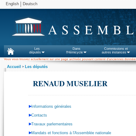
English
Deutsch
ASSEMBL
Les
Dans
Commissions et
députés
l'Hémicycle
autres instances
Vous vous trouvez actuellement sur une page archivée pouvant contenir d'anciennes données
Accueil
Les députés
>
RENAUD MUSELIER
Informations générales
Contacts
Travaux parlementaires
Mandats et fonctions à l'Assemblée nationale