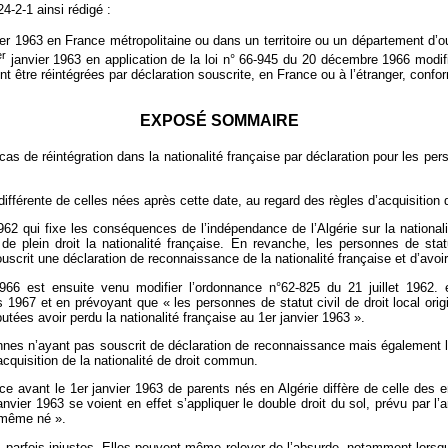
24‑2‑1 ainsi rédigé :
er 1963 en France métropolitaine ou dans un territoire ou un département d’o
er
janvier 1963 en application de la loi n° 66‑945 du 20 décembre 1966 modifia
nt être réintégrées par déclaration souscrite, en France ou à l’étranger, conf
EXPOSÉ SOMMAIRE
s de réintégration dans la nationalité française par déclaration pour les pe
fférente de celles nées après cette date, au regard des règles d’acquisition de
1962 qui fixe les conséquences de l’indépendance de l’Algérie sur la national
plein droit la nationalité française. En revanche, les personnes de statut 
souscrit une déclaration de reconnaissance de la nationalité française et d’avoi
966 est ensuite venu modifier l’ordonnance n°62‑825 du 21 juillet 1962. e
1967 et en prévoyant que « les personnes de statut civil de droit local origin
putées avoir perdu la nationalité française au 1er janvier 1963 ».
nes n’ayant pas souscrit de déclaration de reconnaissance mais également leu
’acquisition de la nationalité de droit commun.
ce avant le 1er janvier 1963 de parents nés en Algérie diffère de celle des 
vier 1963 se voient en effet s’appliquer le double droit du sol, prévu par l’a
i-même né ».
parfois injustes. Elles peuvent même relever de l’absurde, notamment lorsqu