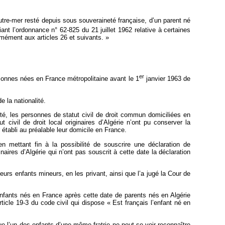
utre-mer resté depuis sous souveraineté française, d’un parent né
nt l’ordonnance n° 62‑825 du 21 juillet 1962 relative à certaines
ormément aux articles 26 et suivants. »
er
rsonnes nées en France métropolitaine avant le 1
janvier 1963 de
 la nationalité.
ité, les personnes de statut civil de droit commun domiciliées en
civil de droit local originaires d’Algérie n’ont pu conserver la
r établi au préalable leur domicile en France.
n mettant fin à la possibilité de souscrire une déclaration de
aires d’Algérie qui n’ont pas souscrit à cette date la déclaration
rs enfants mineurs, en les privant, ainsi que l’a jugé la Cour de
enfants nés en France après cette date de parents nés en Algérie
rticle 19‑3 du code civil qui dispose « Est français l’enfant né en
e l’un des enfants d’une même fratrie ne peut se voir reconnaître