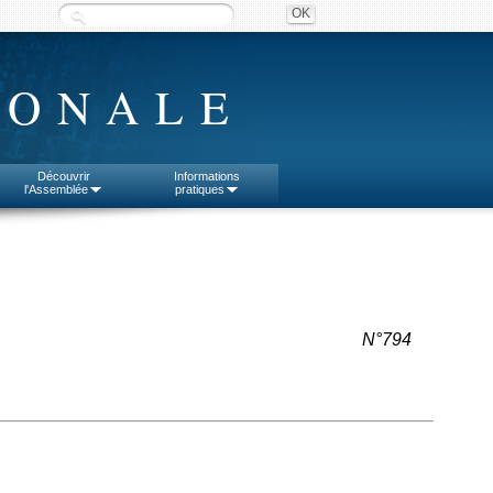
IONALE
Découvrir
Informations
l'Assemblée
pratiques
N°794