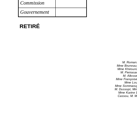
Commission
Gouvernement
RETIRÉ
M. Roman,
Mme Bruneau, 
Mme Khirouni
M. Pietrasa
M. Alloss
Mme Françoise 
Mme Lous
Mme Sommaruga
M. Dussopt, Mme
Mme Karine D
Cassou, M. M