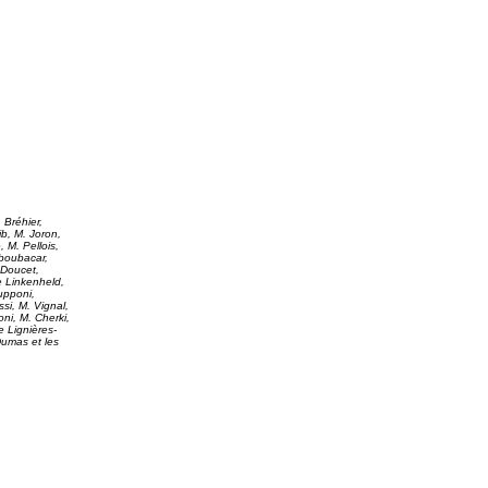
Bréhier,
b, M. Joron,
M. Pellois,
Aboubacar,
 Doucet,
e Linkenheld,
upponi,
, M. Vignal,
ni, M. Cherki,
 Lignières-
umas et les