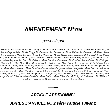
AMENDEMENT N°
794
présenté par
 Mme Adam, Mme Alaux, M. Aylagas, M. Bacquet, Mme Battistel, M. Bays, Mme Bourguignon, M. 
Mme Capdevielle, M. de Rugy, M. Delcourt, M. Demarthe, Mme Fabre, M. Ferrand, M. David Habi
, Mme Lacuey, Mme Le Dain, Mme Le Houerou, M. Le Roch, Mme Lepetit, M. Ménard, Mme Pane, 
nta, M. Popelin, M. Premat, Mme Tolmont, Mme Troallic, Mme Untermaier, M. Valax, M. Blein, M. 
ery, Mme Appéré, M. Bies, M. Bricout, Mme Carrillon-Couvreur, M. Cordery, Mme Corre, M. Philippe
Dumas, M. Gille, Mme Got, M. Juanico, M. Kalinowski, Mme Lang, M. Lesterlin, M. Letchimy, Mm
teau, M. Lurel, Mme Maquet, M. Naillet, Mme Olivier, M. Pauvros, Mme Pochon, M. Pueyo, M. P
, Mme Massonneau, Mme Dombre Coste, Mme Dagoma, Mme Langlade, Mme Bouziane-Laroussi
 Carrey-Conte, Mme Sandrine Doucet, Mme Coutelle, M. Borgel, Mme Guittet, M. Bardy, M. Burro
aniel, M. Durand, Mme Fourneyron, M. Gauquelin, Mme Huillier, M. François-Michel Lambert, Mme
esquida, M. Plisson, Mme Povéda, Mme Rabin, Mme Récalde, M. Roig, M. Sebaoun, M. William D
membres du groupe Socialiste, écologiste et républicain
----------
ARTICLE ADDITIONNEL
APRÈS L'ARTICLE 66, insérer l'article suivant: