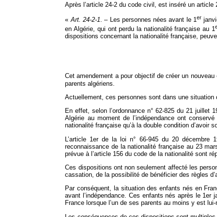
Après l’article 24‑2 du code civil, est inséré un article 
er
«
Art. 24‑2‑1
. – Les personnes nées avant le 1
janvi
en Algérie, qui ont perdu la nationalité française au 1
dispositions concernant la nationalité française, peuve
Cet amendement a pour objectif de créer un nouveau ca
parents algériens.
Actuellement, ces personnes sont dans une situation di
En effet, selon l’ordonnance n° 62‑825 du 21 juillet 
Algérie au moment de l’indépendance ont conservé de 
nationalité française qu’à la double condition d’avoir 
L’article 1er de la loi n° 66‑945 du 20 décembre 1
reconnaissance de la nationalité française au 23 mars 
prévue à l’article 156 du code de la nationalité sont ré
Ces dispositions ont non seulement affecté les person
cassation, de la possibilité de bénéficier des règles d
Par conséquent, la situation des enfants nés en Fran
avant l’indépendance. Ces enfants nés après le 1er jan
France lorsque l’un de ses parents au moins y est lu
Les conséquences de ces dispositions sont multiples, 