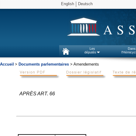
English
Deutsch
AS
Les
Dans
députés
l'Hémicyc
Accueil
>
Documents parlementaires
> Amendements
APRÈS ART. 66