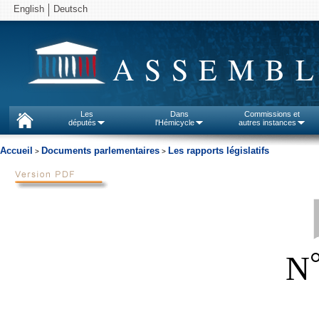
English
Deutsch
ASSEMBL
Les
Dans
Commissions et
députés
l'Hémicycle
autres instances
Accueil
Documents parlementaires
Les rapports législatifs
>
>
N
_