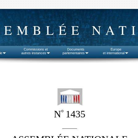
SEMBLÉE NAT
Commissions et
Documents
Europe
le
autres instances
parlementaires
et international
°
N
1435
______