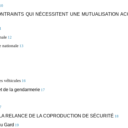
10
NTRAINTS QUI NÉCESSITENT UNE MUTUALISATION AC
1
nale
12
 nationale
13
es véhicules
16
et de la gendarmerie
17
7
: LA RELANCE DE LA COPRODUCTION DE SÉCURITÉ
18
du Gard
19