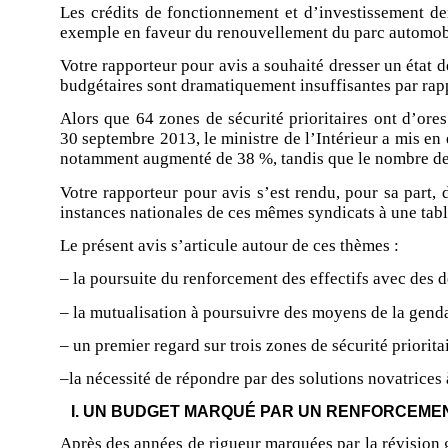
Les crédits de fonctionnement et d’investissement dem
exemple en faveur du renouvellement du parc automob
Votre rapporteur pour avis a souhaité dresser un état d
budgétaires sont dramatiquement insuffisantes par rapp
Alors que 64 zones de sécurité prioritaires ont d’ore
30 septembre 2013, le ministre de l’Intérieur a mis en 
notamment augmenté de 38 %, tandis que le nombre de f
Votre rapporteur pour avis s’est rendu, pour sa part,
instances nationales de ces mêmes syndicats à une tab
Le présent avis s’articule autour de ces thèmes :
– la poursuite du renforcement des effectifs avec des 
– la mutualisation à poursuivre des moyens de la gendar
– un premier regard sur trois zones de sécurité priorita
–la nécessité de répondre par des solutions novatrices 
I. UN BUDGET MARQUÉ PAR UN RENFORCEMEN
Après des années de rigueur marquées par la révision g