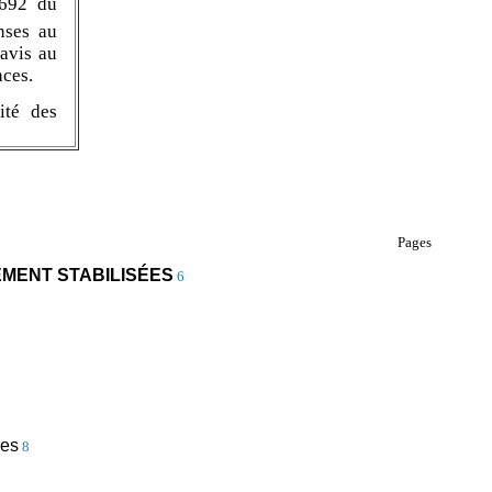
-692 du
nses au
 avis au
nces.
ité des
Pages
MENT STABILISÉES
6
ves
8