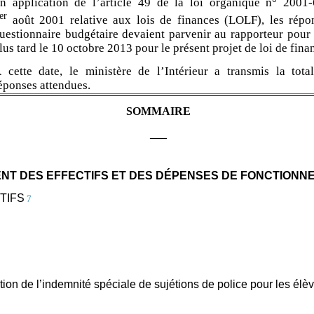
n application de l’article 49 de la loi organique n° 2001
er
août 2001 relative aux lois de finances (LOLF), les répo
uestionnaire budgétaire devaient parvenir au rapporteur pour
lus tard le 10 octobre 2013 pour le présent projet de loi de fina
 cette date, le ministère de l’Intérieur a transmis la total
éponses attendues.
SOMMAIRE
___
NT DES EFFECTIFS ET DES DÉPENSES DE FONCTIONNE
TIFS
7
ction de l’indemnité spéciale de sujétions de police pour les élè