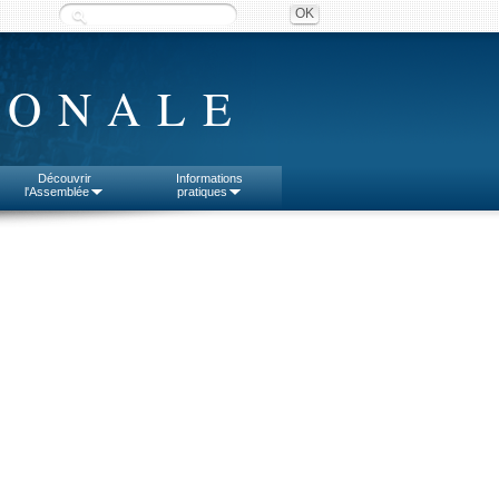
IONALE
Découvrir
Informations
l'Assemblée
pratiques