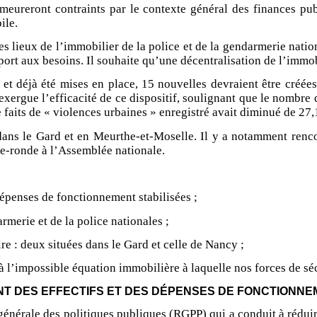
eureront contraints par le contexte général des finances publ
ile.
es lieux de l’immobilier de la police et de la gendarmerie nation
ort aux besoins. Il souhaite qu’une décentralisation de l’immobi
s et déjà été mises en place, 15 nouvelles devraient être créé
exergue l’efficacité de ce dispositif, soulignant que le nombre 
aits de « violences urbaines » enregistré avait diminué de 27,
 dans le Gard et en Meurthe-et-Moselle. Il y a notamment renco
le-ronde à l’Assemblée nationale.
dépenses de fonctionnement stabilisées ;
merie et de la police nationales ;
ire : deux situées dans le Gard et celle de Nancy ;
à l’impossible équation immobilière à laquelle nos forces de sé
T DES EFFECTIFS ET DES DÉPENSES DE FONCTIONNE
énérale des politiques publiques (RGPP) qui a conduit à réduire 