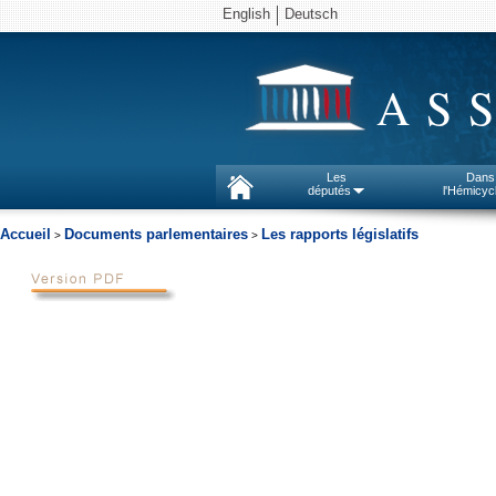
English
Deutsch
AS
Les
Dans
députés
l'Hémicyc
Accueil
Documents parlementaires
Les rapports législatifs
>
>