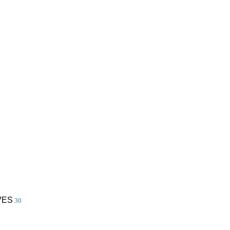
VES
30