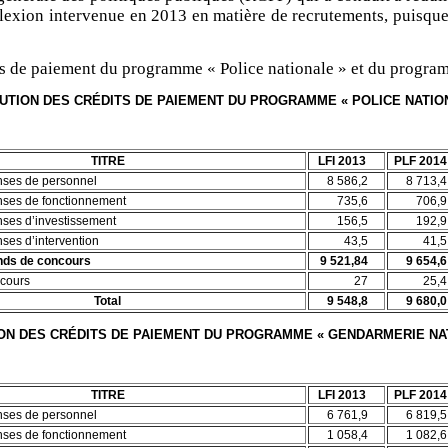
lexion intervenue en 2013 en matière de recrutements, puisque
its de paiement du programme « Police nationale » et du progra
UTION DES CRÉDITS DE PAIEMENT DU PROGRAMME « POLICE NATIO
TITRE
LFI 2013
PLF 2014
enses de personnel
8 586,2
8 713,4
enses de fonctionnement
735,6
706,9
nses d’investissement
156,5
192,9
nses d’intervention
43,5
41,5
onds de concours
9 521,84
9
654,6
cours
27
25,4
Total
9
548,8
9
680,0
ON DES CRÉDITS DE PAIEMENT DU PROGRAMME « GENDARMERIE NA
TITRE
LFI 2013
PLF 2014
enses de personnel
6 761,9
6 819,5
enses de fonctionnement
1 058,4
1 082,6