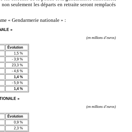
 non seulement les départs en retraite seront remplacés
mme « Gendarmerie nationale » :
NALE »
(en millions d’euros)
Évolution
1,5 %
- 3,9 %
23,3 %
- 4,6 %
1,4 %
- 5,9 %
1,4 %
TIONALE »
(en millions d’euros)
Évolution
0,9 %
2,3 %