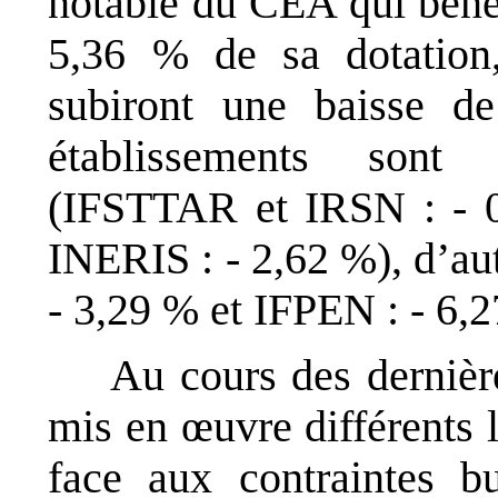
notable du CEA qui béné
5,36 % de sa dotation,
subiront une baisse de
établissements sont
(IFSTTAR et IRSN : - 
INERIS : - 2,62 %), d’au
- 3,29 % et IFPEN : - 6,2
Au cours des dernièr
mis en
œ
uvre différents 
face aux contraintes bu