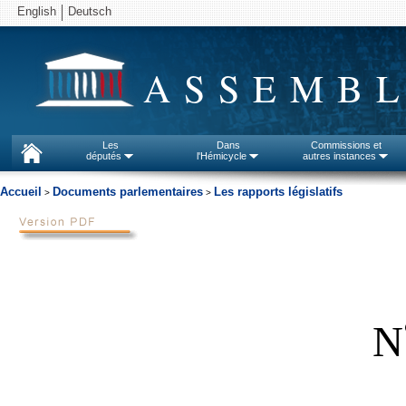
English
Deutsch
ASSEMBL
Les
Dans
Commissions et
députés
l'Hémicycle
autres instances
Accueil
Documents parlementaires
Les rapports législatifs
>
>
N