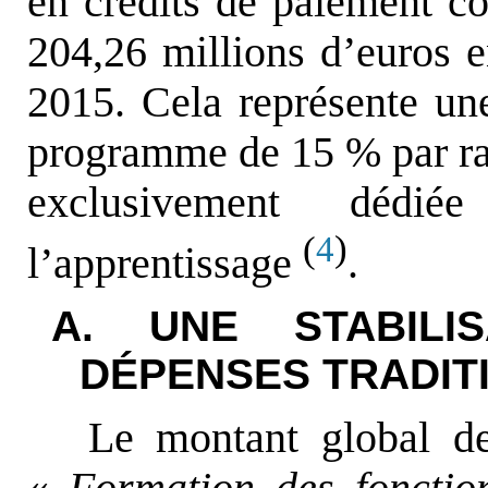
en crédits de paiement co
204,26 millions d’euros en
2015. Cela représente un
programme de 15 % par rapp
exclusivement déd
(
)
4
l’apprentissage
.
A. UNE STABILI
DÉPENSES TRADIT
Le montant global de