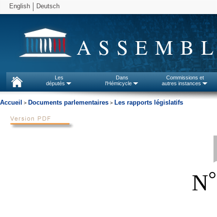
English
Deutsch
ASSEMBL
Les
Dans
Commissions et
députés
l'Hémicycle
autres instances
Accueil
Documents parlementaires
Les rapports législatifs
>
>
N
_