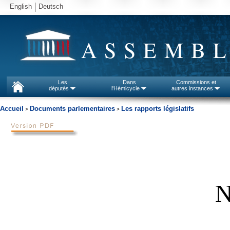
English
Deutsch
ASSEMBL
Les
Dans
Commissions et
députés
l'Hémicycle
autres instances
Accueil
Documents parlementaires
Les rapports législatifs
>
>