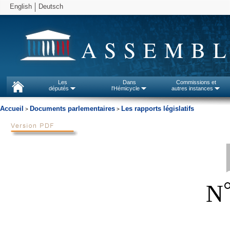
English
Deutsch
ASSEMBL
Les
Dans
Commissions et
députés
l'Hémicycle
autres instances
Accueil
Documents parlementaires
Les rapports législatifs
>
>
N
_