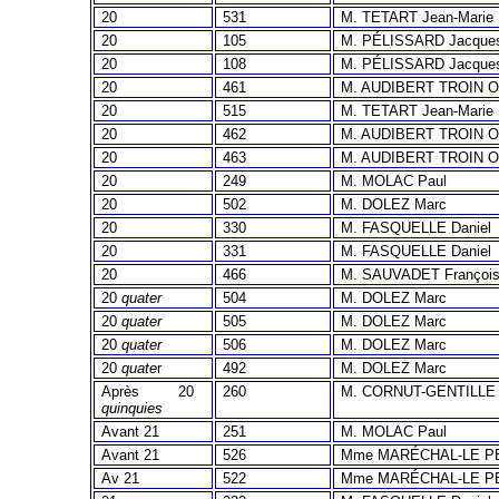
20
531
M. TETART Jean-Marie
20
105
M. PÉLISSARD Jacque
20
108
M. PÉLISSARD Jacque
20
461
M. AUDIBERT TROIN Ol
20
515
M. TETART Jean-Marie
20
462
M. AUDIBERT TROIN Ol
20
463
M. AUDIBERT TROIN Ol
20
249
M. MOLAC Paul
20
502
M. DOLEZ Marc
20
330
M. FASQUELLE Daniel
20
331
M. FASQUELLE Daniel
20
466
M. SAUVADET Françoi
20
quater
504
M. DOLEZ Marc
20
quater
505
M. DOLEZ Marc
20
quater
506
M. DOLEZ Marc
20
quate
r
492
M. DOLEZ Marc
Après 20
260
M. CORNUT-GENTILLE 
quinquies
Avant 21
251
M. MOLAC Paul
Avant 21
526
Mme MARÉCHAL-LE PE
Av 21
522
Mme MARÉCHAL-LE PE