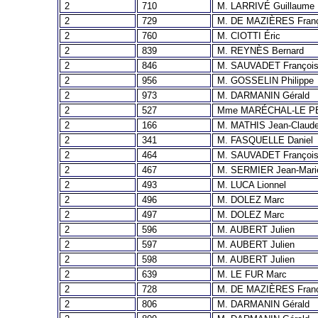
2
710
M. LARRIVÉ Guillaume
2
729
M. DE MAZIÈRES Fran
2
760
M. CIOTTI Éric
2
839
M. REYNÈS Bernard
2
846
M. SAUVADET Françoi
2
956
M. GOSSELIN Philippe
2
973
M. DARMANIN Gérald
2
527
Mme MARÉCHAL-LE PE
2
166
M. MATHIS Jean-Claud
2
341
M. FASQUELLE Daniel
2
464
M. SAUVADET Françoi
2
467
M. SERMIER Jean-Mari
2
493
M. LUCA Lionnel
2
496
M. DOLEZ Marc
2
497
M. DOLEZ Marc
2
596
M. AUBERT Julien
2
597
M. AUBERT Julien
2
598
M. AUBERT Julien
2
639
M. LE FUR Marc
2
728
M. DE MAZIÈRES Fran
2
806
M. DARMANIN Gérald