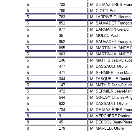
5
733
M. DE MAZIÈRES Fran
5
780
M. CIOTTI Éric
5
783
M. LARRIVÉ Guillaume
5
851
M. SAUVADET Françoi
5
977
M. DARMANIN Gérald
5
35
M. MOLAC Paul
5
852
M. SAUVADET Françoi
5
895
M. MARTIN-LALANDE P
5
903
M. MARTIN-LALANDE P
5
146
M. MATHIS Jean-Claud
5
477
M. DASSAULT Olivier
5
471
M. SERMIER Jean-Mari
5
344
M. FASQUELLE Daniel
5
147
M. MATHIS Jean-Claud
5
472
M. SERMIER Jean-Mari
5
544
M. GINESY Charles-An
5
632
M. DASSAULT Olivier
5
734
M. DE MAZIÈRES Fran
8
9
M. VERCHÈRE Patrice
8
45
M. DECOOL Jean-Pierr
8
179
M. MARLEIX Olivier