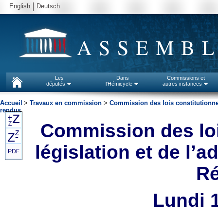
English
Deutsch
ASSEMBL
Les
Dans
Commissions et
députés
l'Hémicycle
autres instances
Accueil
>
Travaux en commission
>
Commission des lois constitutionnell
rendus
Commission des lois
législation et de l’a
Ré
Lundi 1