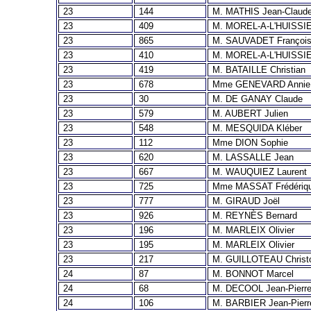
23
144
M. MATHIS Jean-Claud
23
409
M. MOREL-A-L'HUISSIE
23
865
M. SAUVADET Françoi
23
410
M. MOREL-A-L'HUISSIE
23
419
M. BATAILLE Christian
23
678
Mme GENEVARD Annie
23
30
M. DE GANAY Claude
23
579
M. AUBERT Julien
23
548
M. MESQUIDA Kléber
23
112
Mme DION Sophie
23
620
M. LASSALLE Jean
23
667
M. WAUQUIEZ Laurent
23
725
Mme MASSAT Frédériq
23
777
M. GIRAUD Joël
23
926
M. REYNÈS Bernard
23
196
M. MARLEIX Olivier
23
195
M. MARLEIX Olivier
23
217
M. GUILLOTEAU Christ
24
87
M. BONNOT Marcel
24
68
M. DECOOL Jean-Pierr
24
106
M. BARBIER Jean-Pierr