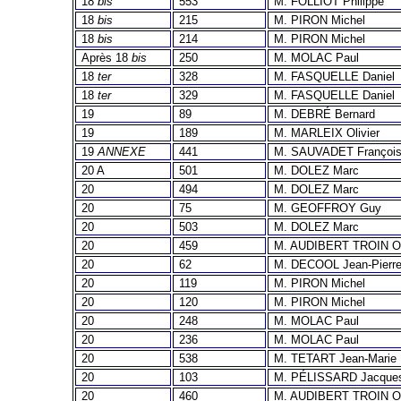
18
bis
553
M. FOLLIOT Philippe
18
bis
215
M. PIRON Michel
18
bis
214
M. PIRON Michel
Après 18
bis
250
M. MOLAC Paul
18
ter
328
M. FASQUELLE Daniel
18
ter
329
M. FASQUELLE Daniel
19
89
M. DEBRÉ Bernard
19
189
M. MARLEIX Olivier
19
ANNEXE
441
M. SAUVADET Françoi
20 A
501
M. DOLEZ Marc
20
494
M. DOLEZ Marc
20
75
M. GEOFFROY Guy
20
503
M. DOLEZ Marc
20
459
M. AUDIBERT TROIN Ol
20
62
M. DECOOL Jean-Pierr
20
119
M. PIRON Michel
20
120
M. PIRON Michel
20
248
M. MOLAC Paul
20
236
M. MOLAC Paul
20
538
M. TETART Jean-Marie
20
103
M. PÉLISSARD Jacque
20
460
M. AUDIBERT TROIN Ol