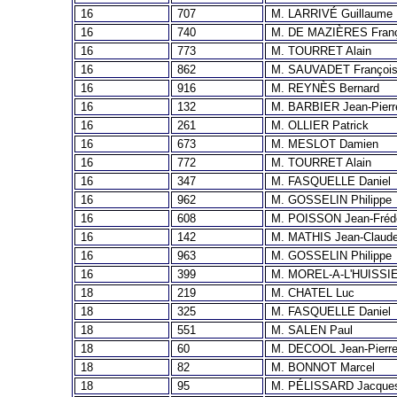
16
707
M. LARRIVÉ Guillaume
16
740
M. DE MAZIÈRES Fran
16
773
M. TOURRET Alain
16
862
M. SAUVADET Françoi
16
916
M. REYNÈS Bernard
16
132
M. BARBIER Jean-Pierr
16
261
M. OLLIER Patrick
16
673
M. MESLOT Damien
16
772
M. TOURRET Alain
16
347
M. FASQUELLE Daniel
16
962
M. GOSSELIN Philippe
16
608
M. POISSON Jean-Fréd
16
142
M. MATHIS Jean-Claud
16
963
M. GOSSELIN Philippe
16
399
M. MOREL-A-L'HUISSIE
18
219
M. CHATEL Luc
18
325
M. FASQUELLE Daniel
18
551
M. SALEN Paul
18
60
M. DECOOL Jean-Pierr
18
82
M. BONNOT Marcel
18
95
M. PÉLISSARD Jacque