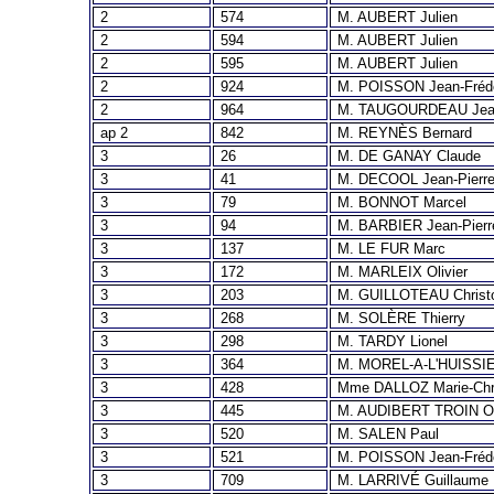
2
574
M. AUBERT Julien
2
594
M. AUBERT Julien
2
595
M. AUBERT Julien
2
924
M. POISSON Jean-Fréd
2
964
M. TAUGOURDEAU Jean
ap 2
842
M. REYNÈS Bernard
3
26
M. DE GANAY Claude
3
41
M. DECOOL Jean-Pierr
3
79
M. BONNOT Marcel
3
94
M. BARBIER Jean-Pierr
3
137
M. LE FUR Marc
3
172
M. MARLEIX Olivier
3
203
M. GUILLOTEAU Christ
3
268
M. SOLÈRE Thierry
3
298
M. TARDY Lionel
3
364
M. MOREL-A-L'HUISSIE
3
428
Mme DALLOZ Marie-Chri
3
445
M. AUDIBERT TROIN Ol
3
520
M. SALEN Paul
3
521
M. POISSON Jean-Fréd
3
709
M. LARRIVÉ Guillaume