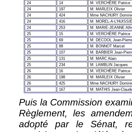
24
14
M. VERCHÈRE Patrice
24
197
M. MARLEIX Olivier
24
424
Mme NACHURY Domini
24
416
M. MOREL-A-L'HUISSIE
24
253
M. MARIE-JEANNE Alfr
25
15
M. VERCHÈRE Patrice
25
69
M. DECOOL Jean-Pierr
25
88
M. BONNOT Marcel
25
107
M. BARBIER Jean-Pierr
25
131
M. MARC Alain
25
234
M. LAMBLIN Jacques
26
16
M. VERCHÈRE Patrice
26
198
M. MARLEIX Olivier
26
425
Mme NACHURY Domini
26
167
M. MATHIS Jean-Claud
Puis la Commission examine
Règlement, les amendeme
adopté par le Sénat, rel