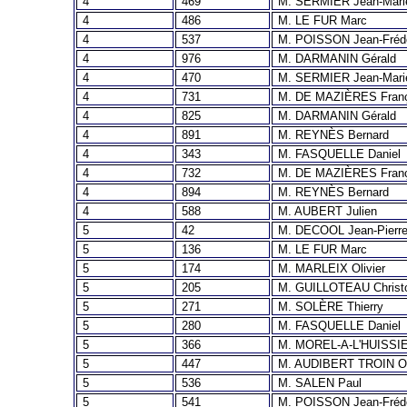
4
469
M. SERMIER Jean-Mari
4
486
M. LE FUR Marc
4
537
M. POISSON Jean-Fréd
4
976
M. DARMANIN Gérald
4
470
M. SERMIER Jean-Mari
4
731
M. DE MAZIÈRES Fran
4
825
M. DARMANIN Gérald
4
891
M. REYNÈS Bernard
4
343
M. FASQUELLE Daniel
4
732
M. DE MAZIÈRES Fran
4
894
M. REYNÈS Bernard
4
588
M. AUBERT Julien
5
42
M. DECOOL Jean-Pierr
5
136
M. LE FUR Marc
5
174
M. MARLEIX Olivier
5
205
M. GUILLOTEAU Christ
5
271
M. SOLÈRE Thierry
5
280
M. FASQUELLE Daniel
5
366
M. MOREL-A-L'HUISSIE
5
447
M. AUDIBERT TROIN Ol
5
536
M. SALEN Paul
5
541
M. POISSON Jean-Fréd