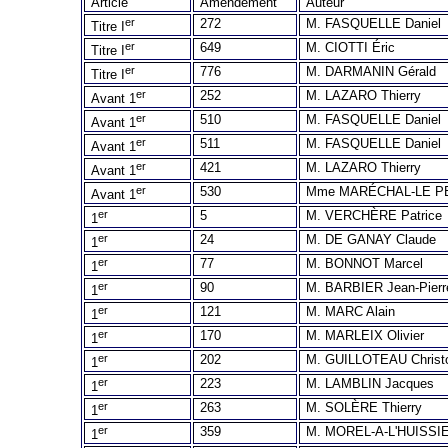
Article
Amendement
Auteur
er
272
M. FASQUELLE Daniel
Titre I
er
649
M. CIOTTI Éric
Titre I
er
776
M. DARMANIN Gérald
Titre I
er
252
M. LAZARO Thierry
Avant 1
er
510
M. FASQUELLE Daniel
Avant 1
er
511
M. FASQUELLE Daniel
Avant 1
er
421
M. LAZARO Thierry
Avant 1
er
530
Mme MARÉCHAL-LE PE
Avant 1
er
5
M. VERCHÈRE Patrice
1
er
24
M. DE GANAY Claude
1
er
77
M. BONNOT Marcel
1
er
90
M. BARBIER Jean-Pierr
1
er
121
M. MARC Alain
1
er
170
M. MARLEIX Olivier
1
er
202
M. GUILLOTEAU Christ
1
er
223
M. LAMBLIN Jacques
1
er
263
M. SOLÈRE Thierry
1
er
359
M. MOREL-A-L'HUISSIE
1