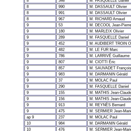
8
346
M. FASQUELLE Daniel
8
990
M. DASSAULT Olivier
8
991
M. DASSAULT Olivier
8
967
M. RICHARD Arnaud
9
53
M. DECOOL Jean-Pierr
9
180
M. MARLEIX Olivier
9
289
M. FASQUELLE Daniel
9
452
M. AUDIBERT TROIN Ol
9
482
M. LE FUR Marc
9
786
M. LARRIVÉ Guillaume
9
807
M. CIOTTI Éric
9
857
M. SAUVADET Françoi
9
983
M. DARMANIN Gérald
9
37
M. MOLAC Paul
9
290
M. FASQUELLE Daniel
9
155
M. MATHIS Jean-Claud
9
156
M. MATHIS Jean-Claud
9
913
M. REYNÈS Bernard
9
475
M. SERMIER Jean-Mari
ap 9
237
M. MOLAC Paul
10
984
M. DARMANIN Gérald
10
476
M. SERMIER Jean-Mari