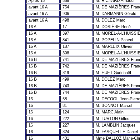
Après 15
888
M. RICHARD Arnaud
avant 16 A
754
M. DE MAZIÈRES Fran
avant 16 A
906
M. DARMANIN Gérald
avant 16 A
498
M. DOLEZ Marc
16 A
17
M. DOSIÈRE René
16 A
397
M. MOREL-A-L'HUISSIE
16 A
841
M. POPELIN Pascal
16 A
187
M. MARLEIX Olivier
16 A
398
M. MOREL-A-L'HUISSIE
16 B
741
M. DE MAZIÈRES Fran
16 B
742
M. DE MAZIÈRES Fran
16 B
819
M. HUET Guénhaël
16 B
499
M. DOLEZ Marc
16 B
743
M. DE MAZIÈRES Fran
16 B
744
M. DE MAZIÈRES Fran
16
58
M. DECOOL Jean-Pierr
16
81
M. BONNOT Marcel
16
124
M. MARC Alain
16
222
M. LURTON Gilles
16
227
M. LAMBLIN Jacques
16
324
M. FASQUELLE Daniel
16
431
Mme DALLOZ Marie-Chri