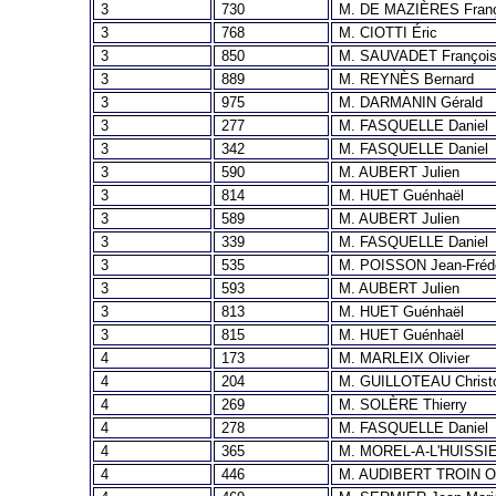
3
730
M. DE MAZIÈRES Fran
3
768
M. CIOTTI Éric
3
850
M. SAUVADET Françoi
3
889
M. REYNÈS Bernard
3
975
M. DARMANIN Gérald
3
277
M. FASQUELLE Daniel
3
342
M. FASQUELLE Daniel
3
590
M. AUBERT Julien
3
814
M. HUET Guénhaël
3
589
M. AUBERT Julien
3
339
M. FASQUELLE Daniel
3
535
M. POISSON Jean-Fréd
3
593
M. AUBERT Julien
3
813
M. HUET Guénhaël
3
815
M. HUET Guénhaël
4
173
M. MARLEIX Olivier
4
204
M. GUILLOTEAU Christ
4
269
M. SOLÈRE Thierry
4
278
M. FASQUELLE Daniel
4
365
M. MOREL-A-L'HUISSIE
4
446
M. AUDIBERT TROIN Ol