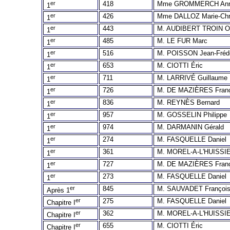
er
418
Mme GROMMERCH An
1
er
426
Mme DALLOZ Marie-Chri
1
er
443
M. AUDIBERT TROIN Ol
1
er
485
M. LE FUR Marc
1
er
516
M. POISSON Jean-Fréd
1
er
653
M. CIOTTI Éric
1
er
711
M. LARRIVÉ Guillaume
1
er
726
M. DE MAZIÈRES Fran
1
er
836
M. REYNÈS Bernard
1
er
957
M. GOSSELIN Philippe
1
er
974
M. DARMANIN Gérald
1
er
274
M. FASQUELLE Daniel
1
er
361
M. MOREL-A-L'HUISSIE
1
er
727
M. DE MAZIÈRES Fran
1
er
273
M. FASQUELLE Daniel
1
er
845
M. SAUVADET Françoi
Après 1
er
275
M. FASQUELLE Daniel
Chapitre I
er
362
M. MOREL-A-L'HUISSIE
Chapitre I
er
655
M. CIOTTI Éric
Chapitre I