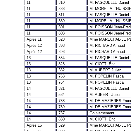
11
310
M. FASQUELLE Daniel
11
388
M. MOREL-A-L'HUISSIE
11
311
M. FASQUELLE Daniel
11
389
M. MOREL-A-L'HUISSIE
11
601
M. POISSON Jean-Fréd
11
603
M. POISSON Jean-Fréd
Après 11
528
Mme MARÉCHAL-LE PE
Après 12
898
M. RICHARD Arnaud
Après 12
893
M. RICHARD Arnaud
13
354
M. FASQUELLE Daniel
13
828
M. CIOTTI Éric
13
582
M. AUBERT Julien
13
763
M. POPELIN Pascal
13
764
M. POPELIN Pascal
14
321
M. FASQUELLE Daniel
14
584
M. AUBERT Julien
14
738
M. DE MAZIÈRES Fran
14
739
M. DE MAZIÈRES Fran
14
757
Gouvernement
14
830
M. CIOTTI Éric
Après 15
529
Mme MARÉCHAL-LE PE