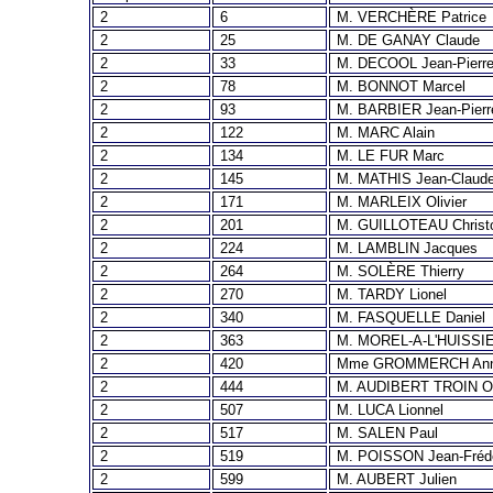
2
6
M. VERCHÈRE Patrice
2
25
M. DE GANAY Claude
2
33
M. DECOOL Jean-Pierr
2
78
M. BONNOT Marcel
2
93
M. BARBIER Jean-Pierr
2
122
M. MARC Alain
2
134
M. LE FUR Marc
2
145
M. MATHIS Jean-Claud
2
171
M. MARLEIX Olivier
2
201
M. GUILLOTEAU Christ
2
224
M. LAMBLIN Jacques
2
264
M. SOLÈRE Thierry
2
270
M. TARDY Lionel
2
340
M. FASQUELLE Daniel
2
363
M. MOREL-A-L'HUISSIE
2
420
Mme GROMMERCH An
2
444
M. AUDIBERT TROIN Ol
2
507
M. LUCA Lionnel
2
517
M. SALEN Paul
2
519
M. POISSON Jean-Fréd
2
599
M. AUBERT Julien