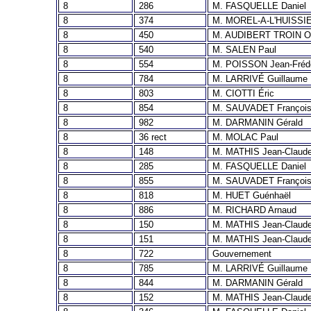
8
286
M. FASQUELLE Daniel
8
374
M. MOREL-A-L'HUISSIE
8
450
M. AUDIBERT TROIN Ol
8
540
M. SALEN Paul
8
554
M. POISSON Jean-Fréd
8
784
M. LARRIVÉ Guillaume
8
803
M. CIOTTI Éric
8
854
M. SAUVADET Françoi
8
982
M. DARMANIN Gérald
8
36 rect
M. MOLAC Paul
8
148
M. MATHIS Jean-Claud
8
285
M. FASQUELLE Daniel
8
855
M. SAUVADET Françoi
8
818
M. HUET Guénhaël
8
886
M. RICHARD Arnaud
8
150
M. MATHIS Jean-Claud
8
151
M. MATHIS Jean-Claud
8
722
Gouvernement
8
785
M. LARRIVÉ Guillaume
8
844
M. DARMANIN Gérald
8
152
M. MATHIS Jean-Claud