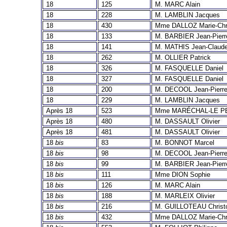
18
125
M. MARC Alain
18
228
M. LAMBLIN Jacques
18
430
Mme DALLOZ Marie-Chri
18
133
M. BARBIER Jean-Pierr
18
141
M. MATHIS Jean-Claud
18
262
M. OLLIER Patrick
18
326
M. FASQUELLE Daniel
18
327
M. FASQUELLE Daniel
18
200
M. DECOOL Jean-Pierr
18
229
M. LAMBLIN Jacques
Après 18
523
Mme MARÉCHAL-LE PE
Après 18
480
M. DASSAULT Olivier
Après 18
481
M. DASSAULT Olivier
18
bis
83
M. BONNOT Marcel
18
bis
98
M. DECOOL Jean-Pierr
18
bis
99
M. BARBIER Jean-Pierr
18
bis
111
Mme DION Sophie
18
bis
126
M. MARC Alain
18
bis
188
M. MARLEIX Olivier
18
bis
216
M. GUILLOTEAU Christ
18
bis
432
Mme DALLOZ Marie-Chri