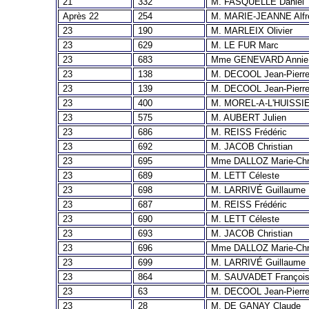
21
332
M. FASQUELLE Daniel
Après 22
254
M. MARIE-JEANNE Alfr
23
190
M. MARLEIX Olivier
23
629
M. LE FUR Marc
23
683
Mme GENEVARD Annie
23
138
M. DECOOL Jean-Pierr
23
139
M. DECOOL Jean-Pierr
23
400
M. MOREL-A-L'HUISSIE
23
575
M. AUBERT Julien
23
686
M. REISS Frédéric
23
692
M. JACOB Christian
23
695
Mme DALLOZ Marie-Chri
23
689
M. LETT Céleste
23
698
M. LARRIVÉ Guillaume
23
687
M. REISS Frédéric
23
690
M. LETT Céleste
23
693
M. JACOB Christian
23
696
Mme DALLOZ Marie-Chri
23
699
M. LARRIVÉ Guillaume
23
864
M. SAUVADET Françoi
23
63
M. DECOOL Jean-Pierr
23
28
M. DE GANAY Claude