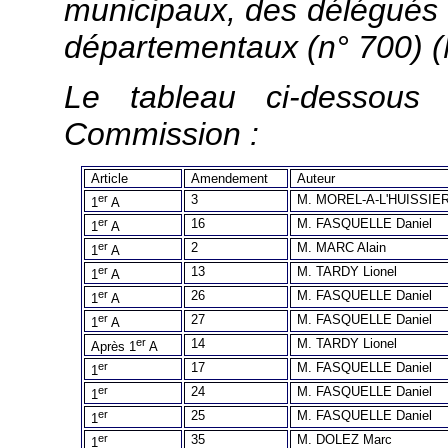
municipaux, des délégués 
départementaux (n° 700) (M
Le tableau ci-dessous 
Commission :
Article
Amendement
Auteur
er
3
M. MOREL-A-L'HUISSIER 
1
A
er
16
M. FASQUELLE Daniel
1
A
er
2
M. MARC Alain
1
A
er
13
M. TARDY Lionel
1
A
er
26
M. FASQUELLE Daniel
1
A
er
27
M. FASQUELLE Daniel
1
A
er
14
M. TARDY Lionel
Après 1
A
er
17
M. FASQUELLE Daniel
1
er
24
M. FASQUELLE Daniel
1
er
25
M. FASQUELLE Daniel
1
er
35
M. DOLEZ Marc
1