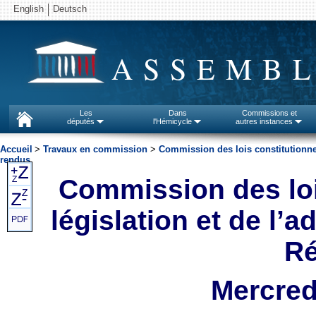
English
Deutsch
ASSEMBL
Les
Dans
Commissions et
députés
l'Hémicycle
autres instances
Accueil
>
Travaux en commission
>
Commission des lois constitutionnell
rendus
Commission des lois
législation et de l’a
Ré
Mercred