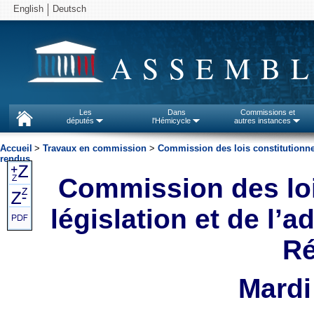
English
Deutsch
ASSEMBL
Les
Dans
Commissions et
députés
l'Hémicycle
autres instances
Accueil
>
Travaux en commission
>
Commission des lois constitutionnell
rendus
Commission des lois
législation et de l’a
Ré
Mardi