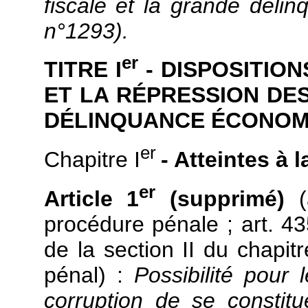
fiscale et la grande déli
n°1293).
er
TITRE I
- DISPOSITIO
ET LA RÉPRESSION DES
DÉLINQUANCE ÉCONOMI
er
Chapitre I
- Atteintes à l
er
Article 1
(supprimé)
(
procédure pénale ; art. 43
de la section II du chapitr
pénal) :
Possibilité pour 
corruption de se constitu