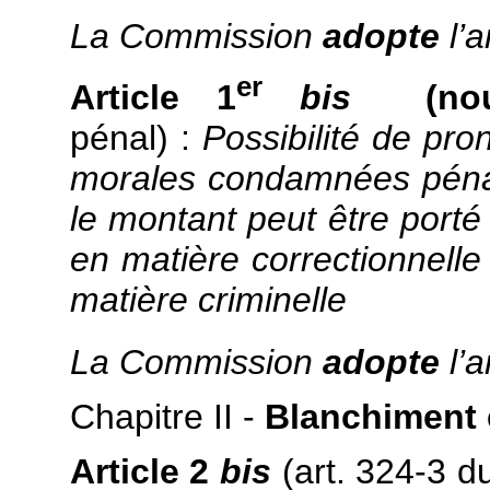
La Commission
adopte
l’a
er
Article 1
bis
(nouv
pénal) :
Possibilité de pr
morales condamnées péna
le montant peut être porté 
en matière correctionnelle 
matière criminelle
La Commission
adopte
l’a
Chapitre II -
Blanchiment e
Article 2
bis
(art. 324-3 d