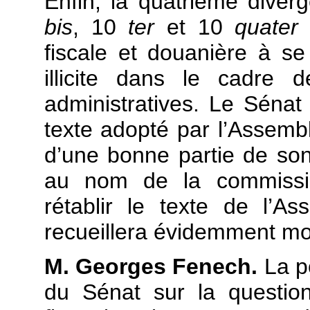
Enfin, la quatrième diver
bis
, 10
ter
et 10
quate
fiscale et douanière à se
illicite dans le cadre 
administratives. Le Sénat 
texte adopté par l’Assembl
d’une bonne partie de son
au nom de la commissi
rétablir le texte de l’A
recueillera évidemment mo
M. Georges Fenech.
La po
du Sénat sur la questio