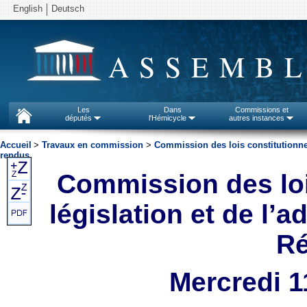
English
Deutsch
ASSEMBL
Les
Dans
Commissions et
députés
l'Hémicycle
autres instances
Accueil
>
Travaux en commission
>
Commission des lois constitutionnell
rendus
Commission des lois
législation et de l’a
Ré
Mercredi 