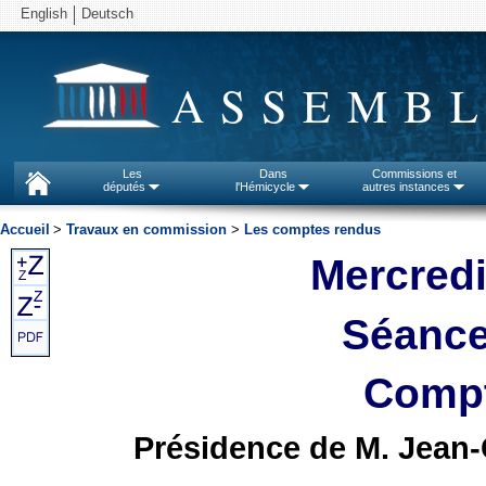
English
Deutsch
ASSEMBL
Les
Dans
Commissions et
députés
l'Hémicycle
autres instances
Accueil
>
Travaux en commission
>
Les comptes rendus
Mercredi
Séance
Compt
Présidence de M. Jean-